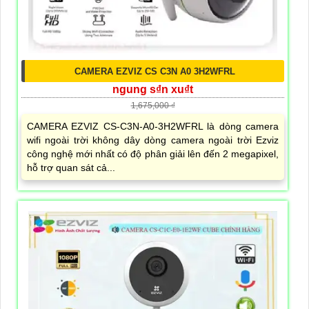
CAMERA EZVIZ CS C3N A0 3H2WFRL
ngung s₫n xu₫t
1,675,000 ₫
CAMERA EZVIZ CS-C3N-A0-3H2WFRL là dòng camera
wifi ngoài trời không dây dòng camera ngoài trời Ezviz
công nghệ mới nhất có độ phân giải lên đến 2 megapixel,
hỗ trợ quan sát cả...