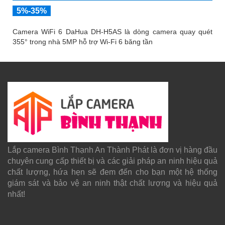
5%-35%
Camera WiFi 6 DaHua DH-H5AS là dòng camera quay quét
355° trong nhà 5MP hỗ trợ Wi-Fi 6 băng tần
Lắp camera Bình Thạnh An Thành Phát là đơn vị hàng đầu
chuyên cung cấp thiết bị và các giải pháp an ninh hiệu quả
chất lượng, hứa hẹn sẽ đem đến cho bạn một hệ thống
giám sát và bảo vệ an ninh thật chất lượng và hiệu quả
nhất!