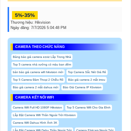
5%-35%
Thương hiệu:
Hikvision
Ngày đăng:
7/7/2026 5:04:48 PM
CAMERA THEO CHỨC NĂNG
Bảng báo giá camera ezviz Lắp Trong Nhà
Top 5 camera nhà xưởng có màu ban đêm
bản báo giá camera wifi hikvision mới
Top Camera Sắc Nét Giá Rẻ
Top 5 Camera Đàm Thoại 2 Chiều Rõ
Báo giá camera 2 mắt imou
Báo giá camera 2 mắt dahua mới
Báo Giá Camera IP Kbvision
CAMERA KẾT NỐI WIFI
Camera Wifi Full HD 1080P Hikvision
Top 5 Camera Wifi Cho Gia Đình
Lắp Đặt Camera Wifi Thân Ngoài Trời Kbvision
Camera Wifi Dahua Hình Ảnh 3K
Lắp Đặt Camera Wifi Dahu Thân Ngoài Trời
Camera Ebitcam Ngoài Trời