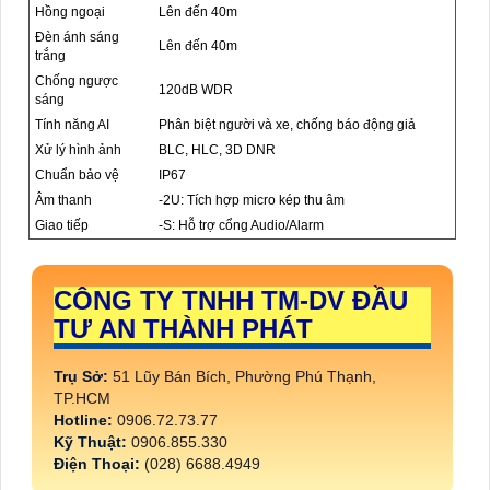
Hồng ngoại
Lên đến 40m
Đèn ánh sáng
Lên đến 40m
trắng
Chống ngược
120dB WDR
sáng
Tính năng AI
Phân biệt người và xe, chống báo động giả
Xử lý hình ảnh
BLC, HLC, 3D DNR
Chuẩn bảo vệ
IP67
Âm thanh
-2U: Tích hợp micro kép thu âm
Giao tiếp
-S: Hỗ trợ cổng Audio/Alarm
CÔNG TY TNHH TM-DV ĐẦU
TƯ AN THÀNH PHÁT
Trụ Sở:
51 Lũy Bán Bích, Phường Phú Thạnh,
TP.HCM
Hotline:
0906.72.73.77
Kỹ Thuật:
0906.855.330
Điện Thoại:
(028) 6688.4949