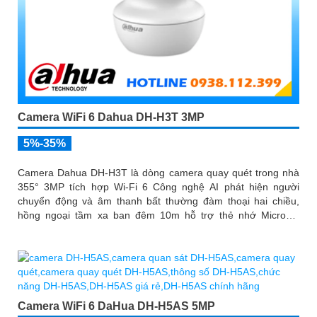
Camera WiFi 6 Dahua DH-H3T 3MP
5%-35%
Camera Dahua DH-H3T là dòng camera quay quét trong nhà
355° 3MP tích hợp Wi-Fi 6 Công nghệ AI phát hiện người
chuyển động và âm thanh bất thường đàm thoại hai chiều,
hồng ngoại tầm xa ban đêm 10m hỗ trợ thẻ nhớ MicroSD
256GB ONVIF và điều khiển từ xa qua ứng dụng DMSS
Camera WiFi 6 DaHua DH-H5AS 5MP