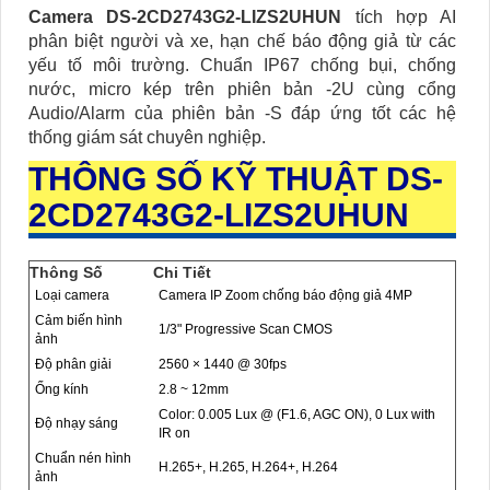
Camera DS-2CD2743G2-LIZS2UHUN
tích hợp AI
phân biệt người và xe, hạn chế báo động giả từ các
yếu tố môi trường. Chuẩn IP67 chống bụi, chống
nước, micro kép trên phiên bản -2U cùng cổng
Audio/Alarm của phiên bản -S đáp ứng tốt các hệ
thống giám sát chuyên nghiệp.
THÔNG SỐ KỸ THUẬT DS-
2CD2743G2-LIZS2UHUN
Thông Số
Chi Tiết
Loại camera
Camera IP Zoom chống báo động giả 4MP
Cảm biến hình
1/3" Progressive Scan CMOS
ảnh
Độ phân giải
2560 × 1440 @ 30fps
Ống kính
2.8 ~ 12mm
Color: 0.005 Lux @ (F1.6, AGC ON), 0 Lux with
Độ nhạy sáng
IR on
Chuẩn nén hình
H.265+, H.265, H.264+, H.264
ảnh