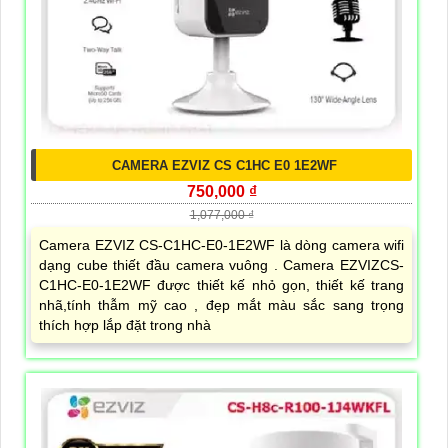
CAMERA EZVIZ CS C1HC E0 1E2WF
750,000 ₫
1,077,000 ₫
Camera EZVIZ CS-C1HC-E0-1E2WF là dòng camera wifi
dạng cube thiết đầu camera vuông . Camera EZVIZCS-
C1HC-E0-1E2WF được thiết kế nhỏ gọn, thiết kế trang
nhã,tính thẫm mỹ cao , đẹp mắt màu sắc sang trọng
thích hợp lắp đặt trong nhà