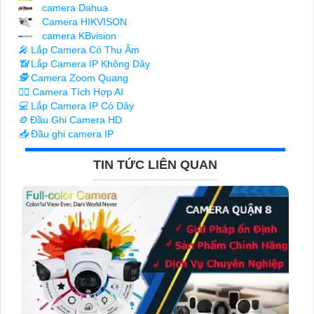
camera Dahua
Camera HIKVISON
camera KBvision
️🎤️
Lắp Camera Có Thu Âm
📶
Lắp Camera IP Không Dây
🕵️
Camera Zoom Quang
🧛‍♀️
Camera Tích Hợp AI
💻
Lắp Camera IP Có Dây
⚙️
Đầu Ghi Camera HD
📥
Đầu ghi camera IP
TIN TỨC LIÊN QUAN