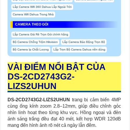
Lắp Camera Wifi 360 Dahua Lắp Ngoài Trời
Camera Wifi Dahua Trong Nhà
CAMERA THEO GÓI
Lắp Camera Giá Rẻ Trọn Gói chính hãng
Bộ Camera Chống Trộm Hikvision
Lắp Camera Báo Động Trọn Bộ
Bộ Camera Ip Chất Lượng
Lắp Trọn Bộ Camera Dahua nên dùng
VÀI ĐIỂM NỔI BẬT CỦA
DS-2CD2743G2-
LIZS2UHUN
DS-2CD2743G2-LIZS2UHUN
trang bị cảm biến 4MP
cùng ống kính zoom 2.8–12mm, giúp điều chỉnh góc
nhìn linh hoạt theo từng khu vực. Hồng ngoại và đèn
ánh sáng trắng đều đạt 40 mét, kết hợp WDR 120dB
mang đến hình ảnh rõ nét cả ngày lẫn đêm.