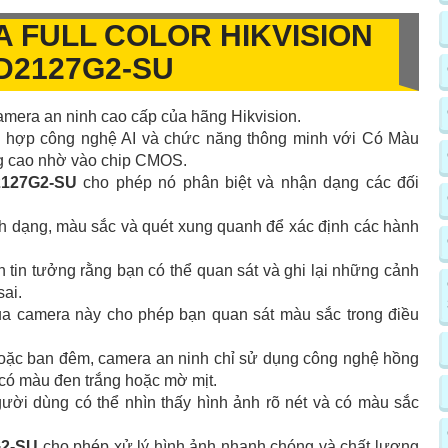
A FULL COLOR HIKVISION
D2127G2-SU
mera an ninh cao cấp của hãng Hikvision.
ch hợp công nghệ AI và chức năng thông minh với Có Màu
ng cao nhờ vào chip CMOS.
127G2-SU
cho phép nó phân biệt và nhận dạng các đối
h dạng, màu sắc và quét xung quanh để xác định các hành
 tin tưởng rằng bạn có thể quan sát và ghi lại những cảnh
sai.
 camera này cho phép bạn quan sát màu sắc trong điều
hoặc ban đêm, camera an ninh chỉ sử dụng công nghệ hồng
 có màu đen trắng hoặc mờ mịt.
i dùng có thể nhìn thấy hình ảnh rõ nét và có màu sắc
2-SU
cho phép xử lý hình ảnh nhanh chóng và chất lượng