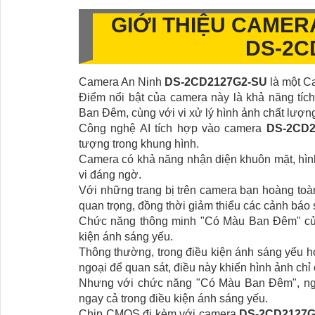
GIỚI THIỆU CAMER
DS-2C
Camera An Ninh
DS-2CD2127G2-SU
là một Ca
Điểm nổi bật của camera này là khả năng tí
Ban Đêm, cùng với vi xử lý hình ảnh chất lượ
Công nghệ AI tích hợp vào camera
DS-2CD2
tượng trong khung hình.
Camera có khả năng nhận diện khuôn mặt, hìn
vi đáng ngờ.
Với những trang bị trên camera bạn hoàng toàn
quan trọng, đồng thời giảm thiểu các cảnh báo 
Chức năng thông minh "Có Màu Ban Đêm" của
kiện ánh sáng yếu.
Thông thường, trong điều kiện ánh sáng yếu 
ngoại để quan sát, điều này khiến hình ảnh chỉ
Nhưng với chức năng "Có Màu Ban Đêm", ngườ
ngay cả trong điều kiện ánh sáng yếu.
Chip CMOS đi kèm với camera
DS-2CD2127G