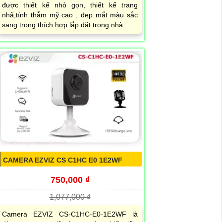
được thiết kế nhỏ gọn, thiết kế trang
nhã,tính thẫm mỹ cao , đẹp mắt màu sắc
sang trọng thích hợp lắp đặt trong nhà
CAMERA EZVIZ CS C1HC E0 1E2WF
750,000 ₫
1,077,000 ₫
Camera EZVIZ CS-C1HC-E0-1E2WF là