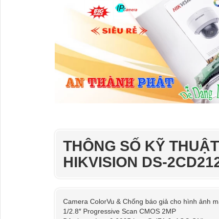
THÔNG SỐ KỸ THUẬ
HIKVISION DS-2CD21
Camera ColorVu & Chống báo giả cho hình ảnh m
1/2.8″ Progressive Scan CMOS 2MP