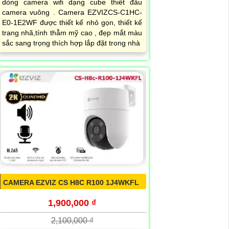
dòng camera wifi dạng cube thiết đầu
camera vuông . Camera EZVIZCS-C1HC-
E0-1E2WF được thiết kế nhỏ gọn, thiết kế
trang nhã,tính thẫm mỹ cao , đẹp mắt màu
sắc sang trọng thích hợp lắp đặt trong nhà
CAMERA EZVIZ CS H8C R100 1J4WKFL
1,900,000 ₫
2,100,000 ₫