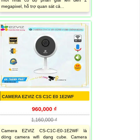
mới nhất có độ phân giải lên đến 2
megapixel, hỗ trợ quan sát cả...
CAMERA EZVIZ CS C1C E0 1E2WF
960,000 ₫
1,160,000 ₫
Camera EZVIZ CS-C1C-E0-1E2WF là
dòng camera wifi dạng cube. Camera