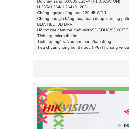
Độ chạy sáng: 0.0005 Lux @ (F1.0, AGC ON)
H.265/H.264/H.264+/H.265+
Chống ngược sáng thực 120 dB WDR
Chống báo giả bằng thuật toán deep learning phâ
BLC, HLC, 3D DNR
Hỗ trợ khe cắm thẻ nhớ microSD/SDHC/SDXC/TF
Tích hợp micro thu âm
Tích hợp ngõ ra/vào âm thanh/báo động
Tiêu chuẩn chống bụi & nước (IP67) | chống va đậ