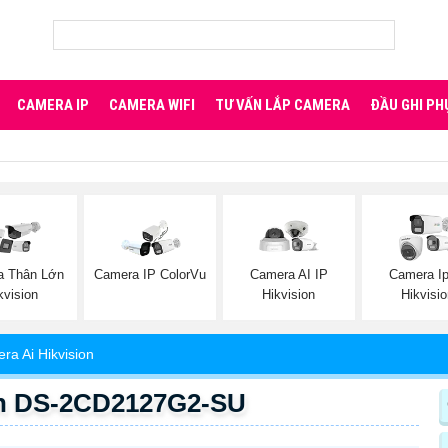
CAMERA IP
CAMERA WIFI
TƯ VẤN LẮP CAMERA
ĐẦU GHI PH
a Thân Lớn
Camera IP ColorVu
Camera AI IP
Camera Ip
kvision
Hikvision
Hikvisi
ra Ai Hikvision
ion DS-2CD2127G2-SU