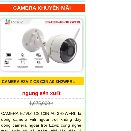
CAMERA KHUYẾN MÃI
CAMERA EZVIZ CS C3N A0 3H2WFRL
ngung s₫n xu₫t
1,675,000 ₫
CAMERA EZVIZ CS-C3N-A0-3H2WFRL là
dòng camera wifi ngoài trời không dây
dòng camera ngoài trời Ezviz công nghệ