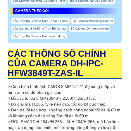
Lắp Camera Wifi Imou Có Chống Trộm
Top 5 Camera Wifi 360 Nên Mua
CAMERA THEO GÓI
Lắp Trọn Bộ Camera Đàm Thoại 2 Chiều
Bộ Camera Visioncop Ghi Âm
Lắp Camera Báo Động Trọn Bộ Dahua
Bộ Camera Ghi Âm Kbvision
Lắp Trọn Bộ Camera Dahua nên dùng
CÁC THÔNG SỐ CHÍNH
CỦA CAMERA DH-IPC-
HFW3849T-ZAS-IL
> Cảm biến hình ảnh CMOS 8 MP 1/2.7", độ sáng thấp và
hình ảnh có độ phân giải cao.
> Đầu ra tối đa 8 MP (3840 × 2160)@25/30 fps.
> Bộ giải mã H.265, tỷ lệ nén cao, tốc độ bit cực thấp.
> Đèn đa lõi tích hợp, khoảng cách hồng ngoại tối đa là 60 m
và khoảng cách ánh sáng ấm tối đa là 60 m.
> ROI, SMART H.264+/H.265+, AI H.264/H.265, mã hóa linh
hoạt, áp dụng cho nhiều môi trường băng thông và lưu trữ