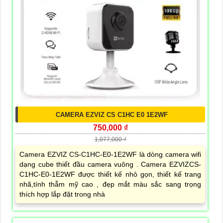
CAMERA EZVIZ CS C1HC E0 1E2WF
750,000 ₫
1,077,000 ₫
Camera EZVIZ CS-C1HC-E0-1E2WF là dòng camera wifi
dạng cube thiết đầu camera vuông . Camera EZVIZCS-
C1HC-E0-1E2WF được thiết kế nhỏ gọn, thiết kế trang
nhã,tính thẫm mỹ cao , đẹp mắt màu sắc sang trọng
thích hợp lắp đặt trong nhà