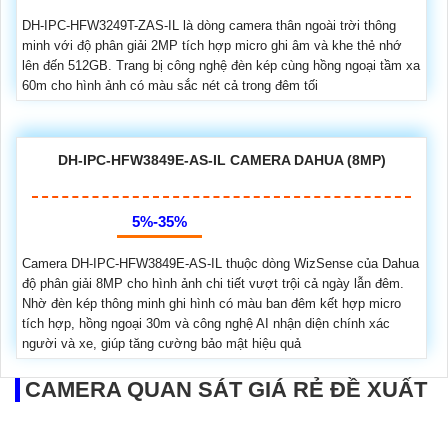
DH-IPC-HFW3249T-ZAS-IL là dòng camera thân ngoài trời thông
minh với độ phân giải 2MP tích hợp micro ghi âm và khe thẻ nhớ
lên đến 512GB. Trang bị công nghệ đèn kép cùng hồng ngoại tầm xa
60m cho hình ảnh có màu sắc nét cả trong đêm tối
DH-IPC-HFW3849E-AS-IL CAMERA DAHUA (8MP)
5%-35%
Camera DH-IPC-HFW3849E-AS-IL thuộc dòng WizSense của Dahua
độ phân giải 8MP cho hình ảnh chi tiết vượt trội cả ngày lẫn đêm.
Nhờ đèn kép thông minh ghi hình có màu ban đêm kết hợp micro
tích hợp, hồng ngoại 30m và công nghệ AI nhận diện chính xác
người và xe, giúp tăng cường bảo mật hiệu quả
CAMERA QUAN SÁT GIÁ RẺ ĐỀ XUẤT