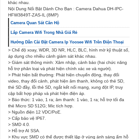
khác nhau.
Nội Dung Nổi Bật Dành Cho Bạn : Camera Dahua DH-IPC-
HFW3849T-ZAS-IL (8MP)
Camera Quan Sát Căn Hộ
Lắp Camera Wifi Trong Nhà Giá Rẻ
Hướng Dẫn Cài Đặt Camera Ip Yoosee Wifi Trên Điện Thoại
> Chế độ xoay, WDR, 3D NR, HLC, BLC, hình mờ kỹ thuật số,
áp dụng cho nhiều cảnh giám sát khác nhau.
> Giám sát thông minh: Xâm nhập, cảnh báo (hai chức năng
hỗ trợ phân loại và phát hiện chính xác xe và người).
> Phát hiện bất thường: Phát hiện chuyển động, thay đổi
video, thay đổi cảnh, phát hiện âm thanh, không có thẻ SD,
thẻ SD đầy, lỗi thẻ SD, ngắt kết nối mạng, xung đột IP, truy
cập bất hợp pháp và phát hiện điện áp.
> Báo thức: 1 vào, 1 ra; âm thanh: 1 vào, 1 ra; hỗ trợ tối đa
thẻ Micro SD 512G; Mic tích hợp.
> Nguồn điện 12 VDC/PoE.
> Cấp bảo vệ IP67.
> SMD 4.0.
> Hỗ trợ AI SSA.
> Khu vực SMD có thể được thiết lập ở vùng ánh sáng ấm hỗ