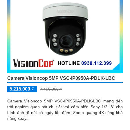
Camera Visioncop 5MP VSC-IP0950A-PDLK-LBC
5,215,000 ₫
7,450,000 ₫
Camera Visioncop 5MP VSC-IP0950A-PDLK-LBC mang đến
trải nghiệm quan sát chi tiết với cảm biến Sony 1/2. 8” cho
hình ảnh rõ nét cả ngày lẫn đêm. Zoom quang 4X cùng khả
năng xoay...