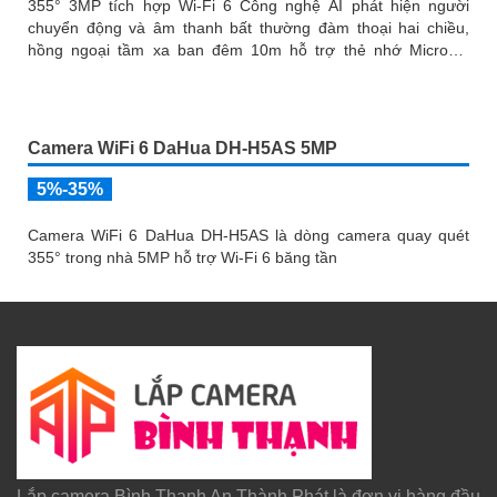
355° 3MP tích hợp Wi-Fi 6 Công nghệ AI phát hiện người
chuyển động và âm thanh bất thường đàm thoại hai chiều,
hồng ngoại tầm xa ban đêm 10m hỗ trợ thẻ nhớ MicroSD
256GB ONVIF và điều khiển từ xa qua ứng dụng DMSS
Camera WiFi 6 DaHua DH-H5AS 5MP
5%-35%
Camera WiFi 6 DaHua DH-H5AS là dòng camera quay quét
355° trong nhà 5MP hỗ trợ Wi-Fi 6 băng tần
Lắp camera Bình Thạnh An Thành Phát là đơn vị hàng đầu