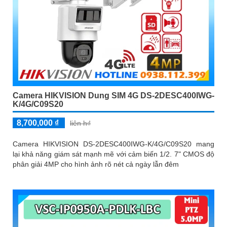
Camera HIKVISION Dung SIM 4G DS-2DESC400IWG-
K/4G/C09S20
8,700,000 ₫
liên h₫
Camera HIKVISION DS-2DESC400IWG-K/4G/C09S20 mang
lại khả năng giám sát mạnh mẽ với cảm biến 1/2. 7" CMOS độ
phân giải 4MP cho hình ảnh rõ nét cả ngày lẫn đêm