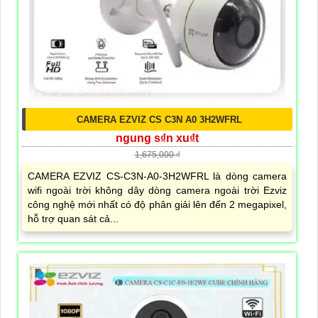
CAMERA EZVIZ CS C3N A0 3H2WFRL
ngung s₫n xu₫t
1,675,000 ₫
CAMERA EZVIZ CS-C3N-A0-3H2WFRL là dòng camera
wifi ngoài trời không dây dòng camera ngoài trời Ezviz
công nghệ mới nhất có độ phân giải lên đến 2 megapixel,
hỗ trợ quan sát cả...