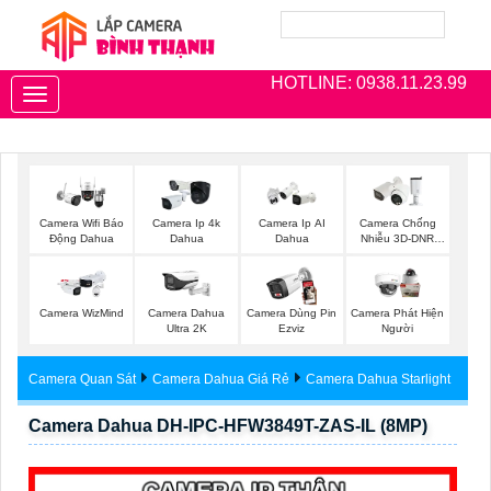
HOTLINE: 0938.11.23.99
Toggle
navigation
Camera Wifi Báo
Camera Ip 4k
Camera Ip AI
Camera Chống
Động Dahua
Dahua
Dahua
Nhiễu 3D-DNR
Dahua
Camera WizMind
Camera Dahua
Camera Dùng Pin
Camera Phát Hiện
Ultra 2K
Ezviz
Người
Camera Quan Sát
Camera Dahua Giá Rẻ
Camera Dahua Starlight
Camera Dahua DH-IPC-HFW3849T-ZAS-IL (8MP)