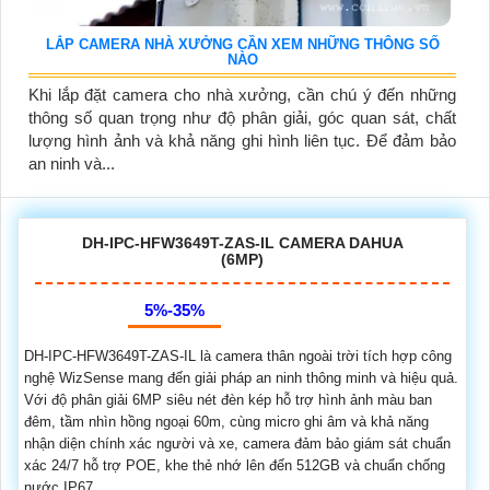
LẮP CAMERA NHÀ XƯỞNG CẦN XEM NHỮNG THÔNG SỐ
NÀO
Khi lắp đặt camera cho nhà xưởng, cần chú ý đến những
thông số quan trọng như độ phân giải, góc quan sát, chất
lượng hình ảnh và khả năng ghi hình liên tục. Để đảm bảo
an ninh và...
DH-IPC-HFW3649T-ZAS-IL CAMERA DAHUA
(6MP)
5%-35%
DH-IPC-HFW3649T-ZAS-IL là camera thân ngoài trời tích hợp công
nghệ WizSense mang đến giải pháp an ninh thông minh và hiệu quả.
Với độ phân giải 6MP siêu nét đèn kép hỗ trợ hình ảnh màu ban
đêm, tầm nhìn hồng ngoại 60m, cùng micro ghi âm và khả năng
nhận diện chính xác người và xe, camera đảm bảo giám sát chuẩn
xác 24/7 hỗ trợ POE, khe thẻ nhớ lên đến 512GB và chuẩn chống
nước IP67