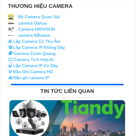
THƯƠNG HIỆU CAMERA
Bộ Camera Quan Sát
camera Dahua
Camera HIKVISON
camera KBvision
️🎤️
Lắp Camera Có Thu Âm
📶
Lắp Camera IP Không Dây
🕵️
Camera Zoom Quang
🧛‍♀️
Camera Tích Hợp AI
💻
Lắp Camera IP Có Dây
⚙️
Đầu Ghi Camera HD
📥
Đầu ghi camera IP
TIN TỨC LIÊN QUAN