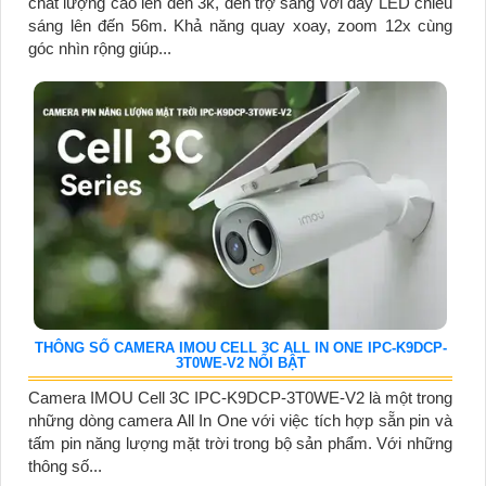
chất lượng cao lên đến 3k, đèn trợ sáng với dãy LED chiếu
sáng lên đến 56m. Khả năng quay xoay, zoom 12x cùng
góc nhìn rộng giúp...
THÔNG SỐ CAMERA IMOU CELL 3C ALL IN ONE IPC-K9DCP-
3T0WE-V2 NỔI BẬT
Camera IMOU Cell 3C IPC-K9DCP-3T0WE-V2 là một trong
những dòng camera All In One với việc tích hợp sẵn pin và
tấm pin năng lượng mặt trời trong bộ sản phẩm. Với những
thông số...