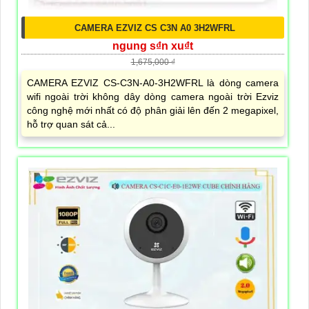
CAMERA EZVIZ CS C3N A0 3H2WFRL
ngung s₫n xu₫t
1,675,000 ₫
CAMERA EZVIZ CS-C3N-A0-3H2WFRL là dòng camera
wifi ngoài trời không dây dòng camera ngoài trời Ezviz
công nghệ mới nhất có độ phân giải lên đến 2 megapixel,
hỗ trợ quan sát cả...