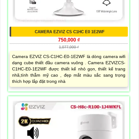
CAMERA EZVIZ CS C1HC E0 1E2WF
750,000 ₫
1,077,000 ₫
Camera EZVIZ CS-C1HC-E0-1E2WF là dòng camera wifi
dạng cube thiết đầu camera vuông . Camera EZVIZCS-
C1HC-E0-1E2WF được thiết kế nhỏ gọn, thiết kế trang
nhã,tính thẫm mỹ cao , đẹp mắt màu sắc sang trọng
thích hợp lắp đặt trong nhà