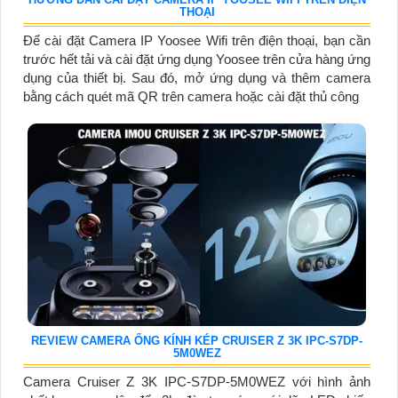
THOẠI
Để cài đặt Camera IP Yoosee Wifi trên điện thoại, bạn cần
trước hết tải và cài đặt ứng dụng Yoosee trên cửa hàng ứng
dụng của thiết bị. Sau đó, mở ứng dụng và thêm camera
bằng cách quét mã QR trên camera hoặc cài đặt thủ công
REVIEW CAMERA ỐNG KÍNH KÉP CRUISER Z 3K IPC-S7DP-
5M0WEZ
Camera Cruiser Z 3K IPC-S7DP-5M0WEZ với hình ảnh