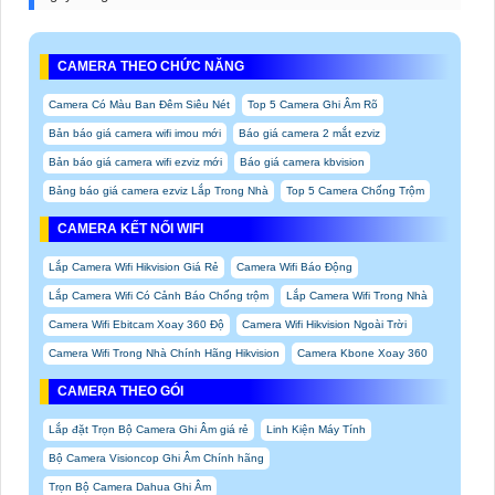
CAMERA THEO CHỨC NĂNG
Camera Có Màu Ban Đêm Siêu Nét
Top 5 Camera Ghi Âm Rõ
Bản báo giá camera wifi imou mới
Báo giá camera 2 mắt ezviz
Bản báo giá camera wifi ezviz mới
Báo giá camera kbvision
Bảng báo giá camera ezviz Lắp Trong Nhà
Top 5 Camera Chống Trộm
CAMERA KẾT NỐI WIFI
Lắp Camera Wifi Hikvision Giá Rẻ
Camera Wifi Báo Động
Lắp Camera Wifi Có Cảnh Báo Chống trộm
Lắp Camera Wifi Trong Nhà
Camera Wifi Ebitcam Xoay 360 Độ
Camera Wifi Hikvision Ngoài Trời
Camera Wifi Trong Nhà Chính Hãng Hikvision
Camera Kbone Xoay 360
CAMERA THEO GÓI
Lắp đặt Trọn Bộ Camera Ghi Âm giá rẻ
Linh Kiện Máy Tính
Bộ Camera Visioncop Ghi Âm Chính hãng
Trọn Bộ Camera Dahua Ghi Âm