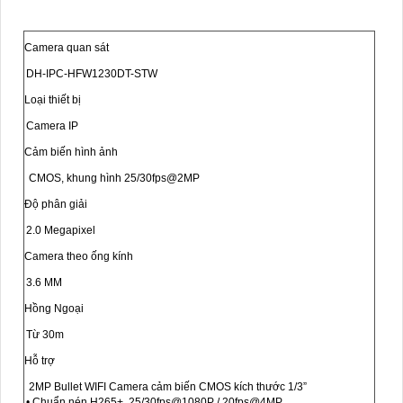
Camera quan sát
DH-IPC-HFW1230DT-STW
Loại thiết bị
Camera IP
Cảm biến hình ảnh
CMOS, khung hình 25/30fps@2MP
Độ phân giải
2.0 Megapixel
Camera theo ống kính
3.6 MM
Hồng Ngoại
Từ 30m
Hỗ trợ
2MP Bullet WIFI Camera cảm biến CMOS kích thước 1/3”
• Chuẩn nén H265+, 25/30fps@1080P / 20fps@4MP