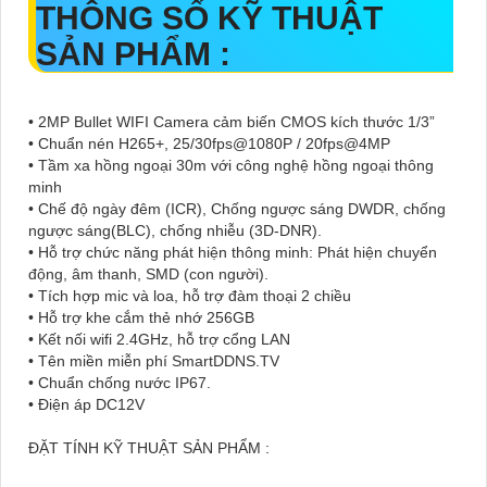
THÔNG SỐ KỸ THUẬT
SẢN PHẨM :
• 2MP Bullet WIFI Camera cảm biến CMOS kích thước 1/3”
• Chuẩn nén H265+, 25/30fps@1080P / 20fps@4MP
• Tầm xa hồng ngoại 30m với công nghệ hồng ngoại thông
minh
• Chế độ ngày đêm (ICR), Chống ngược sáng DWDR, chống
ngược sáng(BLC), chống nhiễu (3D-DNR).
• Hỗ trợ chức năng phát hiện thông minh: Phát hiện chuyển
động, âm thanh, SMD (con người).
• Tích hợp mic và loa, hỗ trợ đàm thoại 2 chiều
• Hỗ trợ khe cắm thẻ nhớ 256GB
• Kết nối wifi 2.4GHz, hỗ trợ cổng LAN
• Tên miền miễn phí SmartDDNS.TV
• Chuẩn chống nước IP67.
• Điện áp DC12V
ĐẶT TÍNH KỸ THUẬT SẢN PHẨM :