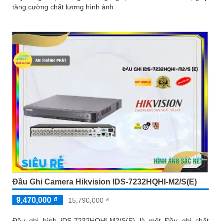
tăng cường chất lượng hình ảnh
Đầu Ghi Camera Hikvision IDS-7232HQHI-M2/S(E)
9,470,000 ₫
15,790,000 ₫
Đầu ghi hình iDS-7232HQHI-M2/S(E) là một Đầu ghi chất