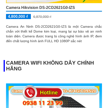
Camera Hikvision DS-2CD2621G0-IZS
4,800,000 ₫
6,870,000 ₫
Camera An Ninh DS-2CD2621G0-IZS là một Camera chắc
chắn với thiết kế Dome kim loại, mang lại sự bảo vệ an ninh
toàn diện. Camera được trang bị công nghệ hình ảnh IP, đem
đến chất lượng hình ảnh FULL HD 1080P sắc nét
CAMERA WIFI KHÔNG DÂY CHÍNH
HÃNG