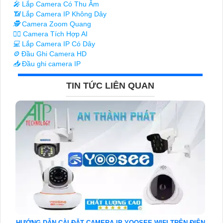
️🎤️
Lắp Camera Có Thu Âm
📶
Lắp Camera IP Không Dây
🕵️
Camera Zoom Quang
🧛‍♀️
Camera Tích Hợp AI
💻
Lắp Camera IP Có Dây
⚙️
Đầu Ghi Camera HD
📥
Đầu ghi camera IP
TIN TỨC LIÊN QUAN
HƯỚNG DẪN CÀI ĐẶT CAMERA IP YOOSEE WIFI TRÊN ĐIỆN