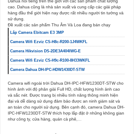
Dahua nổi tiếng trên thế giới với các sản phẩm chất lượng
cao. Dahua cũng là nhà sản xuất và cung cấp các giải pháp
hàng đầu thế giới hiện nay được rất nhiều người tin tưởng và
sử dụng.
Đề xuất các sản phẩm Thu Âm Và Loa đang bán chạy
Lắp Camera Ebitcam E3 3MP
Camera Wifi Ezviz CS-H8c-R200-1J4WKFL
Camera Hikvision DS-2DE3A404IWG-E
Camera Wifi Ezviz CS-H9c-R100-8H33WKFL
Camera Dahua DH-IPC-HDW1430DT-STW
Camera wifi ngoài trời Dahua DH-IPC-HFW1230DT-STW cho
hình ảnh với độ phân giải Full HD, chất lượng hình ảnh cao
và sắc nét. Được trang bị nhiều tính năng thông minh hiện
đại và dễ dàng sử dụng đảm bảo được an ninh giám sát và
an toàn cho người sử dụng. Bên cạnh đó, camera Dahua DH-
IPC-HFW1230DT-STW thích hợp lắp đặt ở những không gian
như công ty, cửa hàng, quán cà phê,…