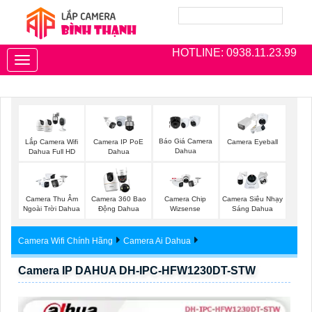
HOTLINE: 0938.11.23.99
Toggle
navigation
Báo Giá Camera
Lắp Camera Wifi
Camera IP PoE
Camera Eyeball
Dahua
Dahua Full HD
Dahua
Camera Thu Âm
Camera 360 Bao
Camera Chip
Camera Siêu Nhạy
Ngoài Trời Dahua
Động Dahua
Wizsense
Sáng Dahua
Camera Wifi Chính Hãng
Camera Ai Dahua
Camera IP DAHUA DH-IPC-HFW1230DT-STW