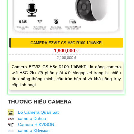
CAMERA EZVIZ CS H8C R100 1J4WKFL
1,900,000 ₫
2,100,000 ₫
Camera EZVIZ CS-H8c-R100-1J4WKFL là dòng camera
wifi H8C 2k+ độ phân giải 4.0 Megapixel trang bị nhiều
tính năng thông minh, cấu trúc bền bỉ và khả năng truy
cập linh hoạt
THƯƠNG HIỆU CAMERA
Bộ Camera Quan Sát
camera Dahua
Camera HIKVISON
camera KBvision