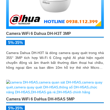
Camera WiFi 6 Dahua DH-H3T 3MP
5%-35%
Camera Dahua DH-H3T là dòng camera quay quét trong nhà
355° 3MP tích hợp Wi-Fi 6 Công nghệ AI phát hiện người
chuyển động và âm thanh bất thường đàm thoại hai chiều,
hồng ngoại tầm xa ban đêm 10m hỗ trợ thẻ nhớ MicroSD
256GB ONVIF và điều khiển từ xa qua ứng dụng DMSS
Camera WiFi 6 DaHua DH-H5AS 5MP
5%-35%