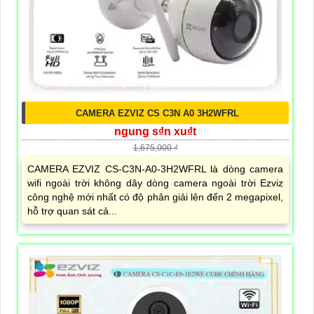
CAMERA EZVIZ CS C3N A0 3H2WFRL
ngung s₫n xu₫t
1,675,000 ₫
CAMERA EZVIZ CS-C3N-A0-3H2WFRL là dòng camera
wifi ngoài trời không dây dòng camera ngoài trời Ezviz
công nghệ mới nhất có độ phân giải lên đến 2 megapixel,
hỗ trợ quan sát cả...