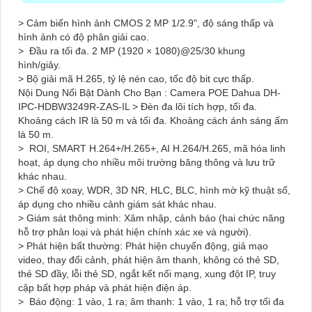
> Cảm biến hình ảnh CMOS 2 MP 1/2.9", độ sáng thấp và
hình ảnh có độ phân giải cao.
> Đầu ra tối đa. 2 MP (1920 × 1080)@25/30 khung
hình/giây.
> Bộ giải mã H.265, tỷ lệ nén cao, tốc độ bit cực thấp.
Nội Dung Nổi Bật Dành Cho Bạn : Camera POE Dahua DH-
IPC-HDBW3249R-ZAS-IL > Đèn đa lõi tích hợp, tối đa.
Khoảng cách IR là 50 m và tối đa. Khoảng cách ánh sáng ấm
là 50 m.
> ROI, SMART H.264+/H.265+, AI H.264/H.265, mã hóa linh
hoạt, áp dụng cho nhiều môi trường băng thông và lưu trữ
khác nhau.
> Chế độ xoay, WDR, 3D NR, HLC, BLC, hình mờ kỹ thuật số,
áp dụng cho nhiều cảnh giám sát khác nhau.
> Giám sát thông minh: Xâm nhập, cảnh báo (hai chức năng
hỗ trợ phân loại và phát hiện chính xác xe và người).
> Phát hiện bất thường: Phát hiện chuyển động, giả mạo
video, thay đổi cảnh, phát hiện âm thanh, không có thẻ SD,
thẻ SD đầy, lỗi thẻ SD, ngắt kết nối mạng, xung đột IP, truy
cập bất hợp pháp và phát hiện điện áp.
> Báo động: 1 vào, 1 ra; âm thanh: 1 vào, 1 ra; hỗ trợ tối đa