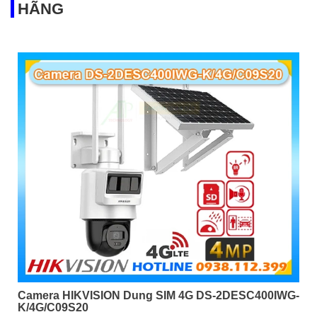
HÃNG
Camera HIKVISION Dung SIM 4G DS-2DESC400IWG-
K/4G/C09S20