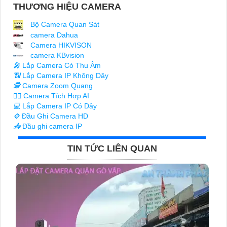
THƯƠNG HIỆU CAMERA
Bộ Camera Quan Sát
camera Dahua
Camera HIKVISON
camera KBvision
️🎤️
Lắp Camera Có Thu Âm
📶
Lắp Camera IP Không Dây
🕵️
Camera Zoom Quang
🧛‍♀️
Camera Tích Hợp AI
💻
Lắp Camera IP Có Dây
⚙️
Đầu Ghi Camera HD
📥
Đầu ghi camera IP
TIN TỨC LIÊN QUAN