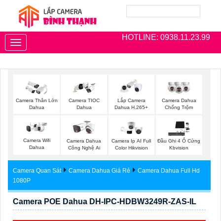
HOTLINE: 0938.11.23.99
Toggle
navigation
Camera Thân Lớn
Camera TIOC
Lắp Camera
Camera Dahua
Dahua
Dahua
Dahua H.265+
Chống Trộm
Camera Wifi
Camera Dahua
Camera Ip AI Full
Đầu Ghi 4 Ổ Cứng
Dahua
Công Nghệ Ai
Color Hikvision
Kbvision
Camera Quan Sát
Camera Dahua Giá Rẻ
Camera Dahua Full Hd
1080P
Camera POE Dahua DH-IPC-HDBW3249R-ZAS-IL