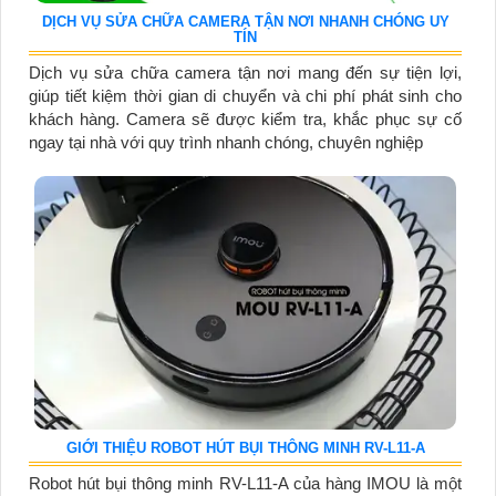
DỊCH VỤ SỬA CHỮA CAMERA TẬN NƠI NHANH CHÓNG UY
TÍN
Dịch vụ sửa chữa camera tận nơi mang đến sự tiện lợi,
giúp tiết kiệm thời gian di chuyển và chi phí phát sinh cho
khách hàng. Camera sẽ được kiểm tra, khắc phục sự cố
ngay tại nhà với quy trình nhanh chóng, chuyên nghiệp
GIỚI THIỆU ROBOT HÚT BỤI THÔNG MINH RV-L11-A
Robot hút bụi thông minh RV-L11-A của hàng IMOU là một