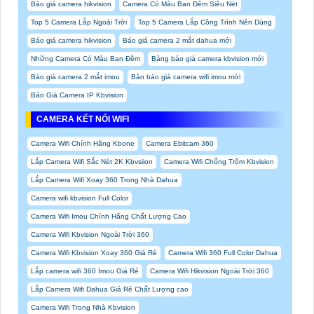
Báo giá camera hikvision
Camera Có Màu Ban Đêm Siêu Nét
Top 5 Camera Lắp Ngoài Trời
Top 5 Camera Lắp Công Trình Nên Dùng
Báo giá camera hikvision
Báo giá camera 2 mắt dahua mới
Những Camera Có Màu Ban Đêm
Bảng báo giá camera kbvision mới
Báo giá camera 2 mắt imou
Bản báo giá camera wifi imou mới
Báo Giá Camera IP Kbvision
CAMERA KẾT NỐI WIFI
Camera Wifi Chính Hãng Kbone
Camera Ebitcam 360
Lắp Camera Wifi Sắc Nét 2K Kbvsiion
Camera Wifi Chống Trộm Kbvision
Lắp Camera Wifi Xoay 360 Trong Nhà Dahua
Camera wifi kbvision Full Color
Camera Wifi Imou Chính Hãng Chất Lượng Cao
Camera Wifi Kbvision Ngoài Trời 360
Camera Wifi Kbvision Xoay 360 Giá Rẻ
Camera Wifi 360 Full Color Dahua
Lắp camera wifi 360 Imou Giá Rẻ
Camera Wifi Hikvision Ngoài Trời 360
Lắp Camera Wifi Dahua Giá Rẻ Chất Lượng cao
Camera Wifi Trong Nhà Kbvision