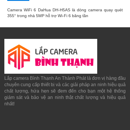
Camera WiFi 6 DaHua DH-H5AS là dòng camera quay quét
355° trong nhà 5MP hỗ trợ Wi-Fi 6 băng tần
Lắp camera Bình Thạnh An Thành Phát là đơn vị hàng đầu
chuyên cung cấp thiết bị và các giải pháp an ninh hiệu quả
chất lượng, hứa hẹn sẽ đem đến cho bạn một hệ thống
giám sát và bảo vệ an ninh thật chất lượng và hiệu quả
nhất!