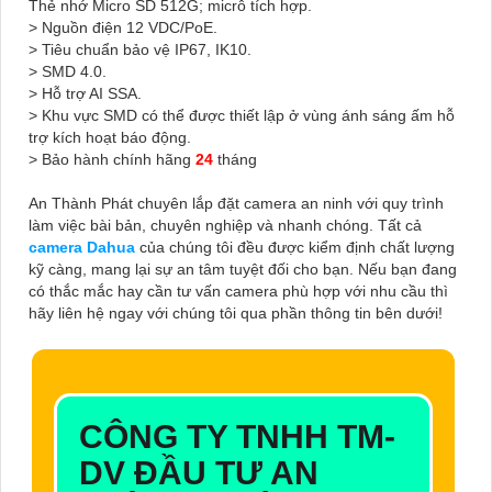
Thẻ nhớ Micro SD 512G; micrô tích hợp.
> Nguồn điện 12 VDC/PoE.
> Tiêu chuẩn bảo vệ IP67, IK10.
> SMD 4.0.
> Hỗ trợ AI SSA.
> Khu vực SMD có thể được thiết lập ở vùng ánh sáng ấm hỗ
trợ kích hoạt báo động.
> Bảo hành chính hãng
24
tháng
An Thành Phát chuyên lắp đặt camera an ninh với quy trình
làm việc bài bản, chuyên nghiệp và nhanh chóng. Tất cả
camera Dahua
của chúng tôi đều được kiểm định chất lượng
kỹ càng, mang lại sự an tâm tuyệt đối cho bạn. Nếu bạn đang
có thắc mắc hay cần tư vấn camera phù hợp với nhu cầu thì
hãy liên hệ ngay với chúng tôi qua phần thông tin bên dưới!
CÔNG TY TNHH TM-
DV ĐẦU TƯ AN