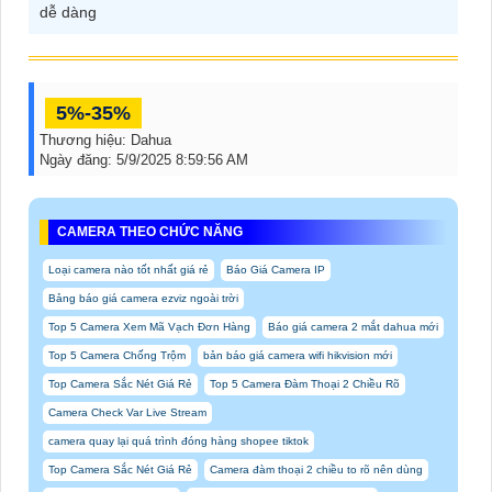
dễ dàng
5%-35%
Thương hiệu:
Dahua
Ngày đăng:
5/9/2025 8:59:56 AM
CAMERA THEO CHỨC NĂNG
Loại camera nào tốt nhất giá rẻ
Báo Giá Camera IP
Bảng báo giá camera ezviz ngoài trời
Top 5 Camera Xem Mã Vạch Đơn Hàng
Báo giá camera 2 mắt dahua mới
Top 5 Camera Chống Trộm
bản báo giá camera wifi hikvision mới
Top Camera Sắc Nét Giá Rẻ
Top 5 Camera Đàm Thoại 2 Chiều Rõ
Camera Check Var Live Stream
camera quay lại quá trình đóng hàng shopee tiktok
Top Camera Sắc Nét Giá Rẻ
Camera đàm thoại 2 chiều to rõ nên dùng