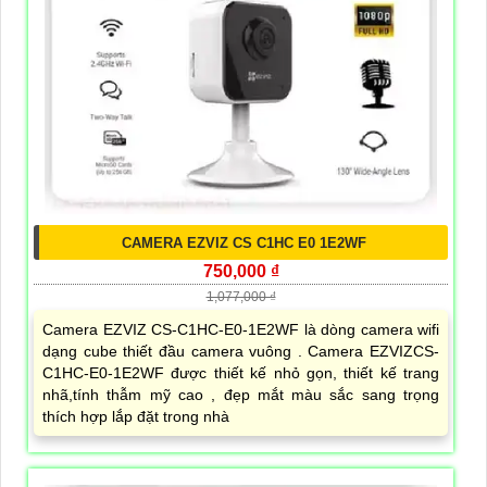
CAMERA EZVIZ CS C1HC E0 1E2WF
750,000 ₫
1,077,000 ₫
Camera EZVIZ CS-C1HC-E0-1E2WF là dòng camera wifi
dạng cube thiết đầu camera vuông . Camera EZVIZCS-
C1HC-E0-1E2WF được thiết kế nhỏ gọn, thiết kế trang
nhã,tính thẫm mỹ cao , đẹp mắt màu sắc sang trọng
thích hợp lắp đặt trong nhà