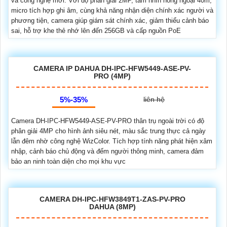
và công nghệ mới. Với độ phân giải 2MP, tầm nhìn hồng ngoại 40m,
micro tích hợp ghi âm, cùng khả năng nhận diện chính xác người và
phương tiện, camera giúp giám sát chính xác, giảm thiểu cảnh báo
sai, hỗ trợ khe thẻ nhớ lên đến 256GB và cấp nguồn PoE
CAMERA IP DAHUA DH-IPC-HFW5449-ASE-PV-
PRO (4MP)
5%-35%
liên hệ
Camera DH-IPC-HFW5449-ASE-PV-PRO thân trụ ngoài trời có độ
phân giải 4MP cho hình ảnh siêu nét, màu sắc trung thực cả ngày
lẫn đêm nhờ công nghệ WizColor. Tích hợp tính năng phát hiện xâm
nhập, cảnh báo chủ động và đếm người thông minh, camera đảm
bảo an ninh toàn diện cho mọi khu vực
CAMERA DH-IPC-HFW3849T1-ZAS-PV-PRO
DAHUA (8MP)