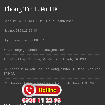
Thông Tin Liên Hệ
Công Ty TNHH TM-DV Đầu Tư An Thành Phát
Hotline: 0938.11.23.99
Điện Thoại: (028) 6688.4949
Email: congngheanthanhphat@gmail.com
Trụ Sở: 51 Luỹ Bán Bích, Phường Phú Thạnh, TP.HCM
Chi nhánh 1: 445/38 Tân Hòa Đông,P Bình Trị Đông, Bình Tân,
TP.HCM
Chi nhánh 2: 152 Ung Văn Khiêm, P.25, Bình Thạnh TP.HCM