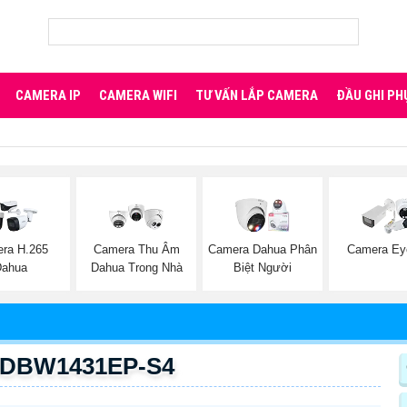
CAMERA IP
CAMERA WIFI
TƯ VẤN LẮP CAMERA
ĐẦU GHI PH
ra H.265
Camera Thu Âm
Camera Dahua Phân
Camera Eye
Dahua
Dahua Trong Nhà
Biệt Người
-HDBW1431EP-S4