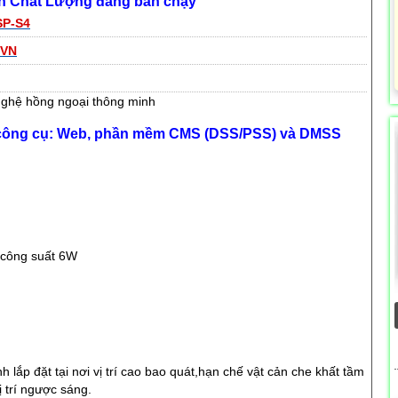
nh Chất Lượng đang bán chạy
SP-S4
-VN
nghệ hồng ngoại thông minh
u công cụ: Web, phần mềm CMS (DSS/PSS) và DMSS
 công suất 6W
h lắp đặt tại nơi vị trí cao bao quát,hạn chế vật cản che khất tầm
ị trí ngược sáng.