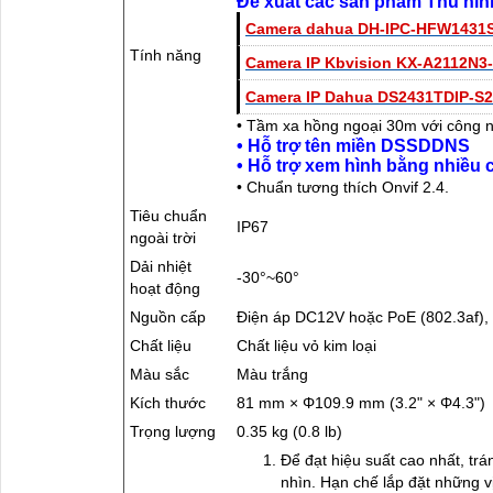
Đề xuất các sản phẩm Thu hì
Camera dahua DH-IPC-HFW1431
Tính năng
Camera IP Kbvision KX-A2112N3
Camera IP Dahua DS2431TDIP-S2
• Tầm xa hồng ngoại 30m với công 
• Hỗ trợ tên miền DSSDDNS
• Hỗ trợ xem hình bằng nhiề
• Chuẩn tương thích Onvif 2.4.
Tiêu chuẩn
IP67
ngoài trời
Dải nhiệt
-30°~60°
hoạt động
Nguồn cấp
Điện áp DC12V hoặc PoE (802.3af),
Chất liệu
Chất liệu vỏ kim loại
Màu sắc
Màu trắng
Kích thước
81 mm × Φ109.9 mm (3.2" × Φ4.3")
Trọng lượng
0.35 kg (0.8 lb)
Để đạt hiệu suất cao nhất, trán
nhìn. Hạn chế lắp đặt những v