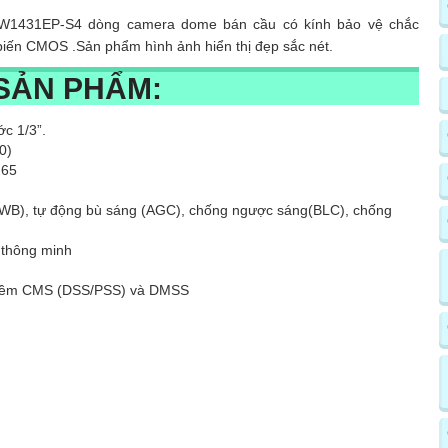
W1431EP-S4 dòng camera dome bán cầu có kính bảo vệ chắc
biến CMOS .Sản phẩm hình ảnh hiển thị đẹp sắc nét.
 SẢN PHẨM:
c 1/3”.
40)
265
(AWB), tự động bù sáng (AGC), chống ngược sáng(BLC), chống
 thông minh
n mềm CMS (DSS/PSS) và DMSS