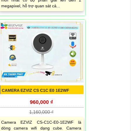
mới nhất có độ phân giải lên đến 2
megapixel, hỗ trợ quan sát cả...
CAMERA EZVIZ CS C1C E0 1E2WF
960,000 ₫
1,160,000 ₫
Camera EZVIZ CS-C1C-E0-1E2WF là
dòng camera wifi dạng cube. Camera