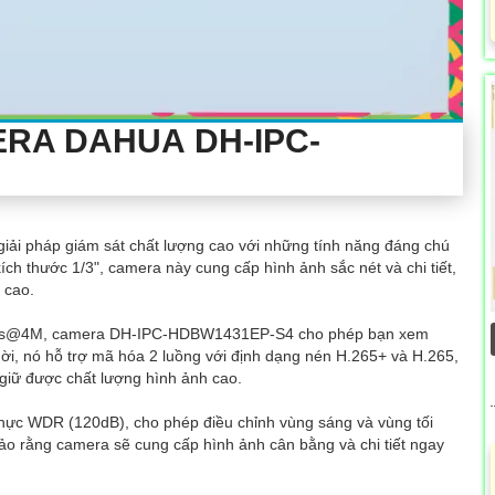
RA DAHUA DH-IPC-
giải pháp giám sát chất lượng cao với những tính năng đáng chú
ch thước 1/3", camera này cung cấp hình ảnh sắc nét và chi tiết,
 cao.
30fps@4M, camera DH-IPC-HDBW1431EP-S4 cho phép bạn xem
i, nó hỗ trợ mã hóa 2 luồng với định dạng nén H.265+ và H.265,
giữ được chất lượng hình ảnh cao.
hực WDR (120dB), cho phép điều chỉnh vùng sáng và vùng tối
ảo rằng camera sẽ cung cấp hình ảnh cân bằng và chi tiết ngay