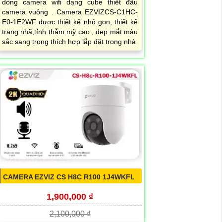
dòng camera wifi dạng cube thiết đầu
camera vuông . Camera EZVIZCS-C1HC-
E0-1E2WF được thiết kế nhỏ gọn, thiết kế
trang nhã,tính thẫm mỹ cao , đẹp mắt màu
sắc sang trọng thích hợp lắp đặt trong nhà
CAMERA EZVIZ CS H8C R100 1J4WKFL
1,900,000 ₫
2,100,000 ₫