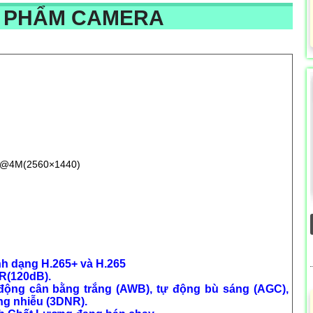
N PHẨM CAMERA
ps@4M(2560×1440)
ịnh dạng H.265+ và H.265
R(120dB).
 động cân bằng trắng (AWB), tự động bù sáng (AGC),
g nhiễu (3DNR).