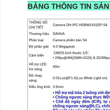
BẢNG THÔNG TIN SẢ
THÔNG SỐ
Camera DH-IPC-HDBW1431EP-S4
CHI TIẾT
Thương hiệu
DAHUA
Phân loại
Camera phiên bản S4
Độ phân giải
4.0 Megapixel
CMOS kích thước 1/3”.
Cảm biến
• 20fps@4M(2688×1520) & 25/30f
Hỗ trợ LED
40m
trợ sáng
Độ nhạy
0.01Lux@F1.6(Lux White Light on)
sáng
Kiểu ống kính
3.6mm
• Hỗ trợ mã hóa 2 luồng với đ
• Chống ngược sáng thực WD
• Chế độ ngày đêm (ICR), tự
chống ngược sáng(BLC), chốn