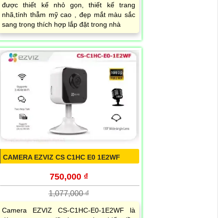
được thiết kế nhỏ gọn, thiết kế trang
nhã,tính thẫm mỹ cao , đẹp mắt màu sắc
sang trọng thích hợp lắp đặt trong nhà
CAMERA EZVIZ CS C1HC E0 1E2WF
750,000 ₫
1,077,000 ₫
Camera EZVIZ CS-C1HC-E0-1E2WF là