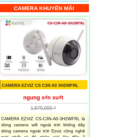
CAMERA KHUYẾN MÃI
CAMERA EZVIZ CS C3N A0 3H2WFRL
ngung s₫n xu₫t
1,675,000 ₫
CAMERA EZVIZ CS-C3N-A0-3H2WFRL là
dòng camera wifi ngoài trời không dây
dòng camera ngoài trời Ezviz công nghệ