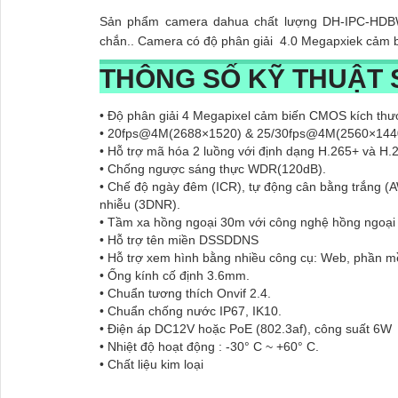
Sản phẩm camera dahua chất lượng DH-IPC-HDB
chắn.. Camera có độ phân giải 4.0 Megapxiek cảm 
THÔNG SỐ KỸ THUẬT
• Độ phân giải 4 Megapixel cảm biến CMOS kích thướ
• 20fps@4M(2688×1520) & 25/30fps@4M(2560×14
• Hỗ trợ mã hóa 2 luồng với định dạng H.265+ và H.
• Chống ngược sáng thực WDR(120dB).
• Chế độ ngày đêm (ICR), tự động cân bằng trắng 
nhiễu (3DNR).
• Tầm xa hồng ngoại 30m với công nghệ hồng ngoại
• Hỗ trợ tên miền DSSDDNS
• Hỗ trợ xem hình bằng nhiều công cụ: Web, phầ
• Ống kính cố định 3.6mm.
• Chuẩn tương thích Onvif 2.4.
• Chuẩn chống nước IP67, IK10.
• Điện áp DC12V hoặc PoE (802.3af), công suất 6W
• Nhiệt độ hoạt động : -30° C ~ +60° C.
• Chất liệu kim loại