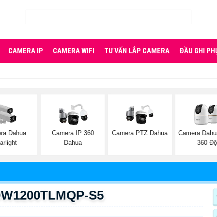
CAMERA IP
CAMERA WIFI
TƯ VẤN LẮP CAMERA
ĐẦU GHI PH
ra Dahua
Camera IP 360
Camera PTZ Dahua
Camera Dahu
arlight
Dahua
360 Đ
DW1200TLMQP-S5