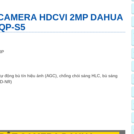
 CAMERA HDCVI 2MP DAHUA
QP-S5
0P
tự động bù tín hiệu ảnh (AGC), chống chói sáng HLC, bù sáng
2D-NR)