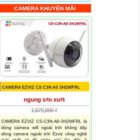
CAMERA KHUYẾN MÃI
CAMERA EZVIZ CS C3N A0 3H2WFRL
ngung s₫n xu₫t
1,675,000 ₫
CAMERA EZVIZ CS-C3N-A0-3H2WFRL là
dòng camera wifi ngoài trời không dây
dòng camera ngoài trời Ezviz công nghệ