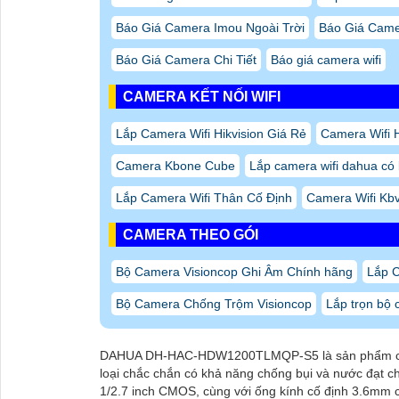
Báo Giá Camera Imou Ngoài Trời
Báo Giá Came
Báo Giá Camera Chi Tiết
Báo giá camera wifi
CAMERA KẾT NỐI WIFI
Lắp Camera Wifi Hikvision Giá Rẻ
Camera Wifi H
Camera Kbone Cube
Lắp camera wifi dahua có
Lắp Camera Wifi Thân Cố Định
Camera Wifi Kbv
CAMERA THEO GÓI
Bộ Camera Visioncop Ghi Âm Chính hãng
Lắp 
Bộ Camera Chống Trộm Visioncop
Lắp trọn bộ 
DAHUA DH-HAC-HDW1200TLMQP-S5 là sản phẩm cam
loại chắc chắn có khả năng chống bụi và nước đạt c
1/2.7 inch CMOS, cùng với ống kính cố định 3.6mm c