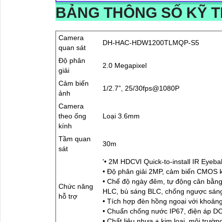
BẢNG THÔNG SỐ KỸ 
Camera
DH-HAC-HDW1200TLMQP-S5
quan sát
Độ phân
2.0 Megapixel
giải
Cảm biến
1/2.7”, 25/30fps@1080P
ảnh
Camera
theo ống
Loại 3.6mm
kính
Tầm quan
30m
sát
'• 2M HDCVI Quick-to-install IR Eyeb
• Độ phân giải 2MP, cảm biến CMOS 
• Chế độ ngày đêm, tự động cân bằng 
Chức năng
HLC, bù sáng BLC, chống ngược sán
hỗ trợ
• Tích hợp đèn hồng ngoại với khoả
• Chuẩn chống nước IP67, điện áp D
• Chất liệu nhựa + kim loại, môi trườ