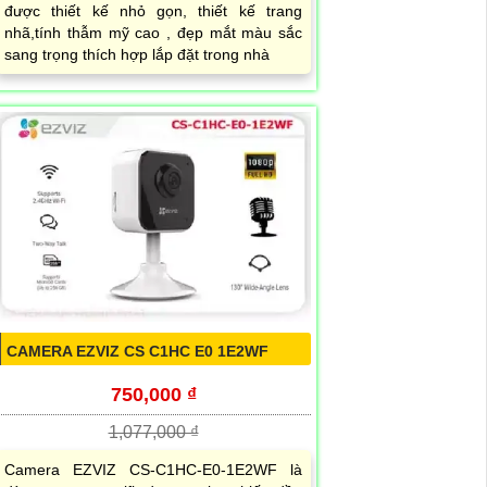
được thiết kế nhỏ gọn, thiết kế trang
nhã,tính thẫm mỹ cao , đẹp mắt màu sắc
sang trọng thích hợp lắp đặt trong nhà
CAMERA EZVIZ CS C1HC E0 1E2WF
750,000 ₫
1,077,000 ₫
Camera EZVIZ CS-C1HC-E0-1E2WF là