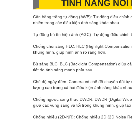
TÍNH NĂNG NỔ
Cân bằng trắng tự động (AWB): Tự động điều chỉnh c
nhiên trong các điều kiện ánh sáng khác nhau.
Tự động bù tín hiệu ảnh (AGC): Tự động điều chỉnh t
Chống chói sáng HLC: HLC (Highlight Compensation)
khung hình, giúp hình ảnh rõ ràng hơn.
Bù sáng BLC: BLC (Backlight Compensation) giúp câ
tiết do ánh sáng mạnh phía sau.
Chế độ ngày đêm: Camera có chế độ chuyển đổi tự đ
lượng cao trong cả hai điều kiện ánh sáng khác nhau
Chống ngược sáng thực DWDR: DWDR (Digital Wide D
giữa các vùng sáng và tối trong khung hình, giúp tạo 
Chống nhiễu (2D-NR): Chống nhiễu 2D (2D Noise Redu