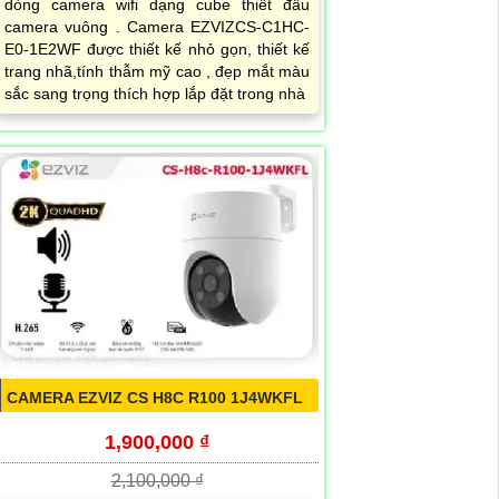
dòng camera wifi dạng cube thiết đầu
camera vuông . Camera EZVIZCS-C1HC-
E0-1E2WF được thiết kế nhỏ gọn, thiết kế
trang nhã,tính thẫm mỹ cao , đẹp mắt màu
sắc sang trọng thích hợp lắp đặt trong nhà
CAMERA EZVIZ CS H8C R100 1J4WKFL
1,900,000 ₫
2,100,000 ₫