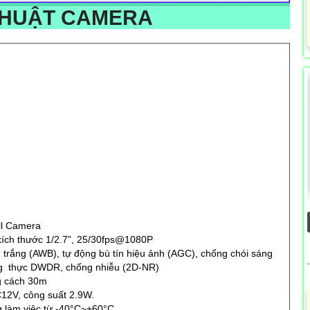
THUẬT CAMERA
all Camera
kích thước 1/2.7”, 25/30fps@1080P
trắng (AWB), tự động bù tín hiệu ảnh (AGC), chống chói sáng
g thực DWDR, chống nhiễu (2D-NR)
ng cách 30m
C12V, công suất 2.9W.
ng làm việc từ -40°C~+60°C