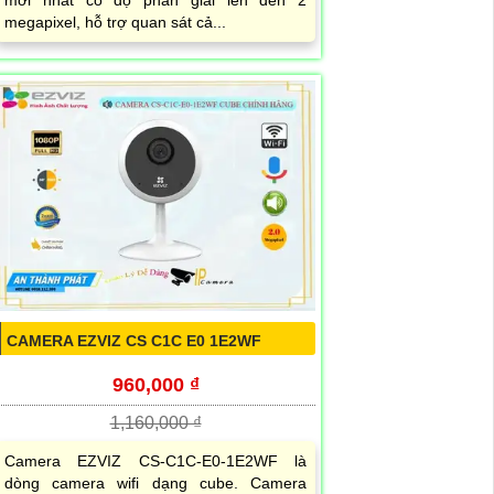
mới nhất có độ phân giải lên đến 2
megapixel, hỗ trợ quan sát cả...
CAMERA EZVIZ CS C1C E0 1E2WF
960,000 ₫
1,160,000 ₫
Camera EZVIZ CS-C1C-E0-1E2WF là
dòng camera wifi dạng cube. Camera