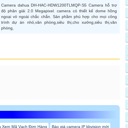
Camera dahua DH-HAC-HDW1200TLMQP-S5 Camera hỗ trợ
độ phân giải 2.0 Megapixel. camera có thiết kế dome hồng
ngoại vỏ ngoài chắc chắn. Sản phầm phù hợp cho mọi công
trình dự án nhỏ,văn phòng,siêu thị,cho xưởng,siêu thị,văn
phòng,
a Xem Mã Vạch Đơn Hàng
Báo giá camera IP kbvision mới