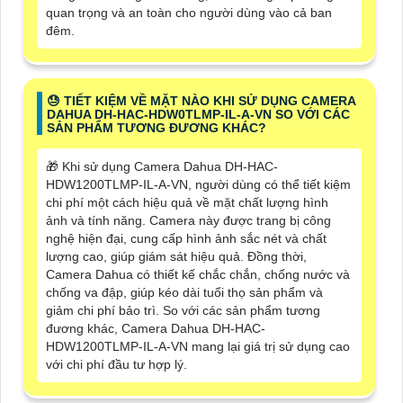
quan trọng và an toàn cho người dùng vào cả ban
đêm.
😓 TIẾT KIỆM VỀ MẶT NÀO KHI SỬ DỤNG CAMERA
DAHUA DH-HAC-HDW0TLMP-IL-A-VN SO VỚI CÁC
SẢN PHẨM TƯƠNG ĐƯƠNG KHÁC?
🎁 Khi sử dụng Camera Dahua DH-HAC-
HDW1200TLMP-IL-A-VN, người dùng có thể tiết kiệm
chi phí một cách hiệu quả về mặt chất lượng hình
ảnh và tính năng. Camera này được trang bị công
nghệ hiện đại, cung cấp hình ảnh sắc nét và chất
lượng cao, giúp giám sát hiệu quả. Đồng thời,
Camera Dahua có thiết kế chắc chắn, chống nước và
chống va đập, giúp kéo dài tuổi thọ sản phẩm và
giảm chi phí bảo trì. So với các sản phẩm tương
đương khác, Camera Dahua DH-HAC-
HDW1200TLMP-IL-A-VN mang lại giá trị sử dụng cao
với chi phí đầu tư hợp lý.