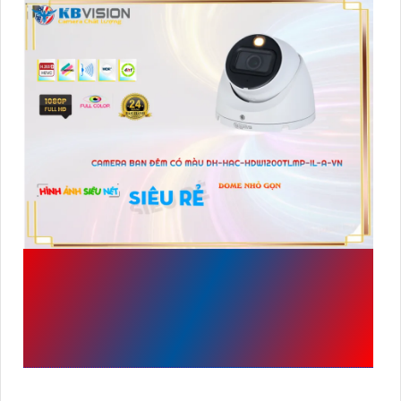
ĐẶC ĐIỂM VỀ THÔNG SỐ
CỦA
DH-HAC-
HDW1200TLMP-IL-A-VN
SẢN XUẤT BỞI DAHUA