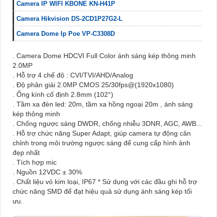
Camera IP WIFI KBONE KN-H41P
Camera Hikvision DS-2CD1P27G2-L
Camera Dome Ip Poe VP-C3308D
. Camera Dome HDCVI Full Color ánh sáng kép thông minh
2.0MP
. Hỗ trợ 4 chế độ : CVI/TVI/AHD/Analog
. Độ phân giải 2.0MP CMOS 25/30fps@(1920x1080)
. Ống kính cố định 2.8mm (102°)
. Tầm xa đèn led: 20m, tầm xa hồng ngoại 20m , ánh sáng
kép thông minh
. Chống ngược sáng DWDR, chống nhiễu 3DNR, AGC, AWB...
. Hỗ trợ chức năng Super Adapt, giúp camera tự động cân
chỉnh trong môi trường ngược sáng để cung cấp hình ảnh
đẹp nhất
. Tích hợp mic
. Nguồn 12VDC ± 30%
. Chất liệu vỏ kim loại, IP67 * Sử dụng với các đầu ghi hỗ trợ
chức năng SMD để đạt hiệu quả sử dụng ánh sáng kép tối
ưu.