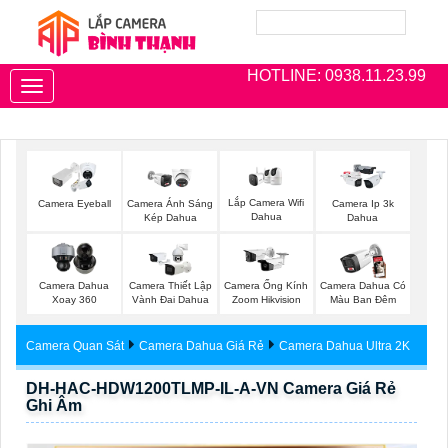
HOTLINE: 0938.11.23.99
Toggle
navigation
Lắp Camera Wifi
Camera Eyeball
Camera Ánh Sáng
Camera Ip 3k
Dahua
Kép Dahua
Dahua
Camera Dahua
Camera Thiết Lập
Camera Ống Kính
Camera Dahua Có
Xoay 360
Vành Đai Dahua
Zoom Hikvision
Màu Ban Đêm
Camera Quan Sát
Camera Dahua Giá Rẻ
Camera Dahua Ultra 2K
DH-HAC-HDW1200TLMP-IL-A-VN Camera Giá Rẻ
Ghi Âm