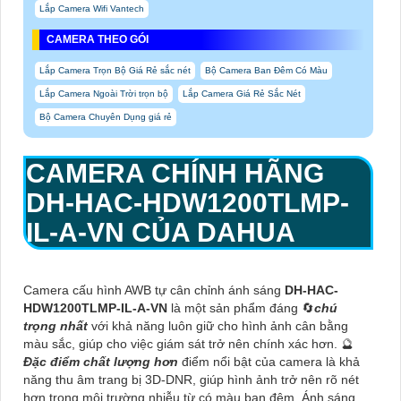
Lắp Camera Wifi Vantech
CAMERA THEO GÓI
Lắp Camera Trọn Bộ Giá Rẻ sắc nét
Bộ Camera Ban Đêm Có Màu
Lắp Camera Ngoài Trời trọn bộ
Lắp Camera Giá Rẻ Sắc Nét
Bộ Camera Chuyên Dụng giá rẻ
CAMERA CHÍNH HÃNG
DH-HAC-HDW1200TLMP-
IL-A-VN
CỦA DAHUA
Camera cấu hình AWB tự cân chỉnh ánh sáng
DH-HAC-
HDW1200TLMP-IL-A-VN
là một sản phẩm đáng 🔄
chú
trọng nhất
với khả năng luôn giữ cho hình ảnh cân bằng
màu sắc, giúp cho việc giám sát trở nên chính xác hơn. 🔮
Đặc điểm chất lượng hơn
điểm nổi bật của camera là khả
năng thu âm trang bị 3D-DNR, giúp hình ảnh trở nên rõ nét
hơn trong môi trường nhiễu từ có màu ban đêm. Ánh sáng