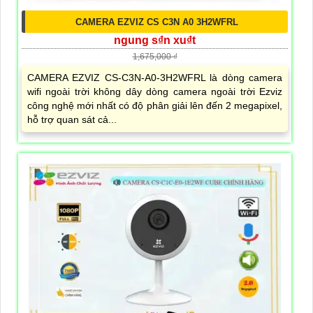
CAMERA EZVIZ CS C3N A0 3H2WFRL
ngung s₫n xu₫t
1,675,000 ₫
CAMERA EZVIZ CS-C3N-A0-3H2WFRL là dòng camera
wifi ngoài trời không dây dòng camera ngoài trời Ezviz
công nghệ mới nhất có độ phân giải lên đến 2 megapixel,
hỗ trợ quan sát cả...