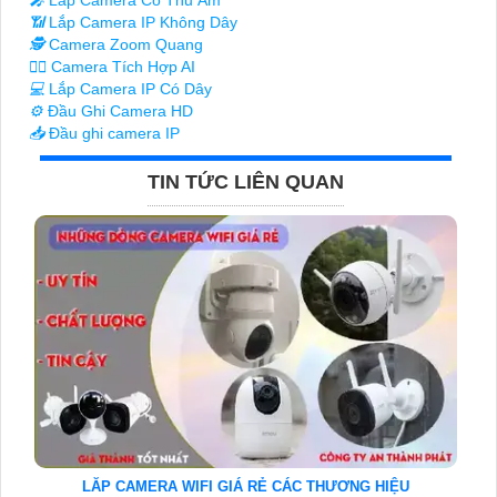
📶
Lắp Camera IP Không Dây
🕵️
Camera Zoom Quang
🧛‍♀️
Camera Tích Hợp AI
💻
Lắp Camera IP Có Dây
⚙️
Đầu Ghi Camera HD
📥
Đầu ghi camera IP
TIN TỨC LIÊN QUAN
LĂP CAMERA WIFI GIÁ RẺ CÁC THƯƠNG HIỆU