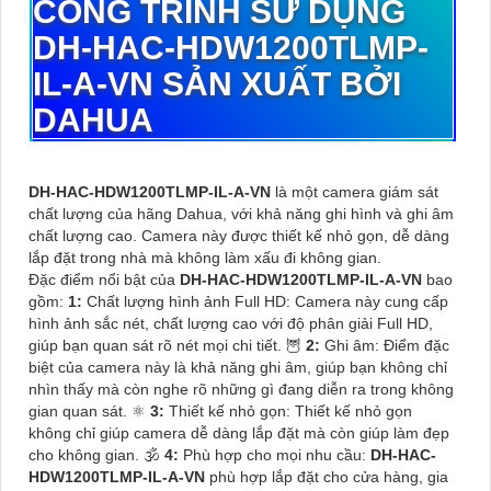
CÔNG TRÌNH SỬ DỤNG
DH-HAC-HDW1200TLMP-
IL-A-VN
SẢN XUẤT BỞI
DAHUA
DH-HAC-HDW1200TLMP-IL-A-VN
là một camera giám sát
chất lượng của hãng Dahua, với khả năng ghi hình và ghi âm
chất lượng cao. Camera này được thiết kế nhỏ gọn, dễ dàng
lắp đặt trong nhà mà không làm xấu đi không gian.
Đặc điểm nổi bật của
DH-HAC-HDW1200TLMP-IL-A-VN
bao
gồm:
1:
Chất lượng hình ảnh Full HD: Camera này cung cấp
hình ảnh sắc nét, chất lượng cao với độ phân giải Full HD,
giúp bạn quan sát rõ nét mọi chi tiết. 🦉
2:
Ghi âm: Điểm đặc
biệt của camera này là khả năng ghi âm, giúp bạn không chỉ
nhìn thấy mà còn nghe rõ những gì đang diễn ra trong không
gian quan sát. ⚛️
3:
Thiết kế nhỏ gọn: Thiết kế nhỏ gọn
không chỉ giúp camera dễ dàng lắp đặt mà còn giúp làm đẹp
cho không gian. 🕉️
4:
Phù hợp cho mọi nhu cầu:
DH-HAC-
HDW1200TLMP-IL-A-VN
phù hợp lắp đặt cho cửa hàng, gia