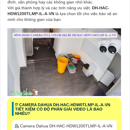
đình, văn phòng hay các không gian nhỏ khác.
Với giá thành hợp lý và các tính năng ưu việt,
DH-HAC-
HDW1200TLMP-IL-A-VN
là lựa chọn tốt cho việc bảo vệ an
ninh cho không gian của bạn.
⁉️ CAMERA DAHUA DH-HAC-HDW0TLMP-IL-A-VN
TIẾT KIỆM CÓ ĐỘ PHÂN GIẢI VIDEO LÀ BAO
NHIÊU?
💁 Camera Dahua DH-HAC-HDW1200TLMP-IL-A-VN