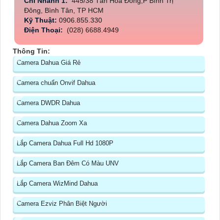
Chi Nhánh 1:
445/38 Tân Hòa Đông,P Bình Trị
Đông, Bình Tân, TP HCM
Kỹ Thuật:
0906.855.330
Điện Thoại:
(028) 6688.4949
Thông Tin:
Camera Dahua Giá Rẻ
Camera chuẩn Onvif Dahua
Camera DWDR Dahua
Camera Dahua Zoom Xa
Lắp Camera Dahua Full Hd 1080P
Lắp Camera Ban Đêm Có Màu UNV
Lắp Camera WizMind Dahua
Camera Ezviz Phân Biệt Người