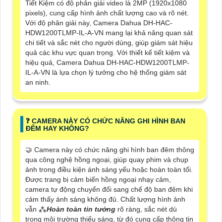
Tiết Kiệm có độ phân giải video là 2MP (1920x1080
pixels), cung cấp hình ảnh chất lượng cao và rõ nét.
Với độ phân giải này, Camera Dahua DH-HAC-
HDW1200TLMP-IL-A-VN mang lại khả năng quan sát
chi tiết và sắc nét cho người dùng, giúp giám sát hiệu
quả các khu vực quan trọng. Với thiết kế tiết kiệm và
hiệu quả, Camera Dahua DH-HAC-HDW1200TLMP-
IL-A-VN là lựa chọn lý tưởng cho hệ thống giám sát
an ninh.
️❓ CAMERA NÀY CÓ CHỨC NĂNG GHI HÌNH BAN
ĐÊM HAY KHÔNG?
🤝 Camera này có chức năng ghi hình ban đêm thông
qua công nghệ hồng ngoại, giúp quay phim và chụp
ảnh trong điều kiện ánh sáng yếu hoặc hoàn toàn tối.
Được trang bị cảm biến hồng ngoại nhạy cảm,
camera tự động chuyển đổi sang chế độ ban đêm khi
cảm thấy ánh sáng không đủ. Chất lượng hình ảnh
vẫn ⁂
Hoàn toàn tin tưởng
rõ ràng, sắc nét dù
trong môi trường thiếu sáng, từ đó cung cấp thông tin