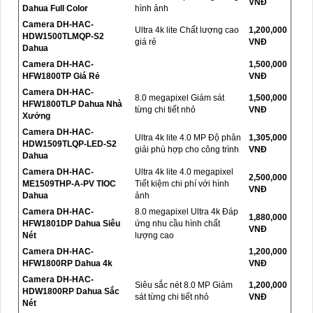
VNĐ
Dahua Full Color
hình ảnh
Camera DH-HAC-
Ultra 4k lite Chất lượng cao
1,200,000
HDW1500TLMQP-S2
giá rẻ
VNĐ
Dahua
Camera DH-HAC-
1,500,000
HFW1800TP Giá Rẻ
VNĐ
Camera DH-HAC-
8.0 megapixel Giám sát
1,500,000
HFW1800TLP Dahua Nhà
từng chi tiết nhỏ
VNĐ
Xưởng
Camera DH-HAC-
Ultra 4k lite 4.0 MP Độ phân
1,305,000
HDW1509TLQP-LED-S2
giải phù hợp cho công trình
VNĐ
Dahua
Camera DH-HAC-
Ultra 4k lite 4.0 megapixel
2,500,000
ME1509THP-A-PV TIOC
Tiết kiệm chi phí với hình
VNĐ
Dahua
ảnh
Camera DH-HAC-
8.0 megapixel Ultra 4k Đáp
1,880,000
HFW1801DP Dahua Siêu
ứng nhu cầu hình chất
VNĐ
Nét
lượng cao
Camera DH-HAC-
1,200,000
HFW1800RP Dahua 4k
VNĐ
Camera DH-HAC-
Siêu sắc nét 8.0 MP Giám
1,200,000
HDW1800RP Dahua Sắc
sát từng chi tiết nhỏ
VNĐ
Nét