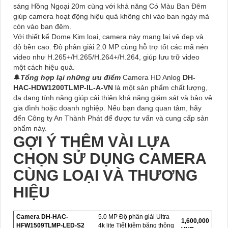
sáng Hồng Ngoại 20m cùng với khả năng Có Màu Ban Ðêm
giúp camera hoạt động hiệu quả không chỉ vào ban ngày mà
còn vào ban đêm.
Với thiết kế Dome Kim loại, camera này mang lại vẻ đẹp và
độ bền cao. Độ phân giải 2.0 MP cùng hỗ trợ tốt các mã nén
video như H.265+/H.265/H.264+/H.264, giúp lưu trữ video
một cách hiệu quả.
🔔
Tổng hợp lại những ưu điểm
Camera HD Anlog
DH-
HAC-HDW1200TLMP-IL-A-VN
là một sản phẩm chất lượng,
đa dạng tính năng giúp cải thiện khả năng giám sát và bảo vệ
gia đình hoặc doanh nghiệp. Nếu bạn đang quan tâm, hãy
đến Công ty An Thành Phát để được tư vấn và cung cấp sản
phẩm này.
GỢI Ý THÊM VÀI LỰA
CHỌN SỬ DỤNG CAMERA
CÙNG LOẠI VÀ THƯƠNG
HIỆU
Camera DH-HAC-
5.0 MP Độ phân giải Ultra
1,600,000
HFW1509TLMP-LED-S2
4k lite Tiết kiệm băng thông