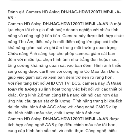
Đánh giá Camera HD Anlog
DH-HAC-HDW1200TLMP-IL-A-
VN
:
Camera HD Anlog
DH-HAC-HDW1200TLMP-IL-A-VN
là một
lựa chọn tốt cho gia đình hoặc doanh nghiệp với nhiều tính
năng và công nghệ tiên tiến. Camera này được tích hợp chức
năng Thu Âm, điều này là một điểm cộng lớn giúp cải thiện
khả năng giám sát và ghi âm trong môi trường quan trọng.
Chức năng Ánh sáng kép cho phép camera giám sát ban
đêm với nhiều lựa chọn hình ảnh như trắng đen hoặc màu,
tăng cường khả năng quan sát vào ban đêm. Hình ảnh thiếu
sáng cũng được cải thiện với công nghệ Có Màu Ban Ðêm,
giúp việc giám sát và xem ban đêm trở nên rõ ràng hơn.
Với nền tảng kết nối AHD CVI TVI BCS, camera này ⁂
Hoàn
toàn tin tưởng
sự linh hoạt trong việc kết nối với các thiết bị
khác. Ống kính 2.8mm cùng khả năng kết nối cao hơn đáp
ứng nhu cầu quan sát chất lượng. Tính năng trang bị khuếch
đại tín hiệu hình ảnh AGC cộng với công nghệ CMOS giúp
thu hình nhiều màu sắc, chất lượng hình ảnh cao.
Camera HD Anlog
DH-HAC-HDW1200TLMP-IL-A-VN
được
tích hợp công nghệ AWB giúp điều chỉnh màu sắc tốt hơn,
cung cấp hình ảnh sắc nét và chân thực. Công nghệ thiếu