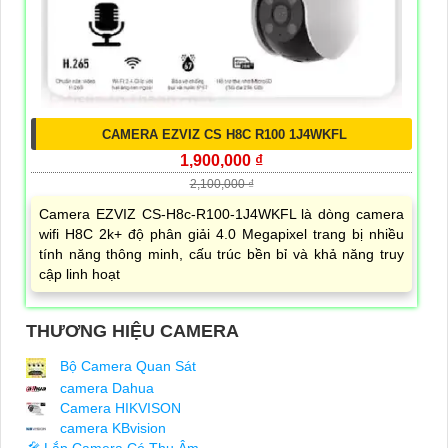
CAMERA EZVIZ CS H8C R100 1J4WKFL
1,900,000 ₫
2,100,000 ₫
Camera EZVIZ CS-H8c-R100-1J4WKFL là dòng camera
wifi H8C 2k+ độ phân giải 4.0 Megapixel trang bị nhiều
tính năng thông minh, cấu trúc bền bỉ và khả năng truy
cập linh hoạt
THƯƠNG HIỆU CAMERA
Bộ Camera Quan Sát
camera Dahua
Camera HIKVISON
camera KBvision
️🎤️
Lắp Camera Có Thu Âm