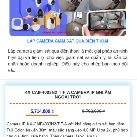
LẮP CAMERA GIÁM SÁT QUA ĐIỆN THOẠI
Lắp camera giám sát qua điện thoại là một giải pháp an ninh
hiện đại và tiện lợi cho việc giám sát và quản lý tài sản cá
nhân hoặc doanh nghiệp. Điều này cho phép bạn theo dõi
và...
KX-CAIF4003N2-TIF-A CAMERA IP GHI ÂM
NGOÀI TRỜI
5,714,800 ₫
8,792,000 ₫
Camera IP KX-CAiF4003N2-TiF-A với khả năng giám sát ban đêm
Full Color lên đến 30m, màu sắc sáng đẹp 4.0 MP Ultra 2k, phù hợp
cho gia đình, cửa hàng. Thân camera được làm từ...