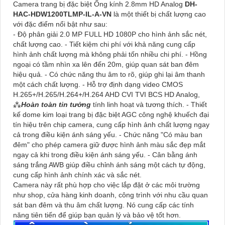
Camera trang bị đặc biệt Ống kính 2.8mm HD Analog
DH-
HAC-HDW1200TLMP-IL-A-VN
là một thiết bị chất lượng cao
với đặc điểm nổi bật như sau:
- Độ phân giải 2.0 MP FULL HD 1080P cho hình ảnh sắc nét,
chất lượng cao. - Tiết kiệm chi phí với khả năng cung cấp
hình ảnh chất lượng mà không phải tốn nhiều chi phí. - Hồng
ngoại có tầm nhìn xa lên đến 20m, giúp quan sát ban đêm
hiệu quả. - Có chức năng thu âm to rõ, giúp ghi lại âm thanh
một cách chất lượng. - Hỗ trợ định dạng video CMOS
H.265+/H.265/H.264+/H.264 AHD CVI TVI BCS HD Analog,
⁂
Hoàn toàn tin tưởng
tính linh hoạt và tương thích. - Thiết
kế dome kim loại trang bị đặc biệt AGC công nghệ khuếch đại
tín hiệu trên chip camera, cung cấp hình ảnh chất lượng ngay
cả trong điều kiện ánh sáng yếu. - Chức năng "Có màu ban
đêm" cho phép camera giữ được hình ảnh màu sắc đẹp mắt
ngay cả khi trong điều kiện ánh sáng yếu. - Cân bằng ánh
sáng trắng AWB giúp điều chỉnh ánh sáng một cách tự động,
cung cấp hình ảnh chính xác và sắc nét.
Camera này rất phù hợp cho việc lắp đặt ở các môi trường
như shop, cửa hàng kinh doanh, công trình với nhu cầu quan
sát ban đêm và thu âm chất lượng. Nó cung cấp các tính
năng tiên tiến để giúp bạn quản lý và bảo vệ tốt hơn.