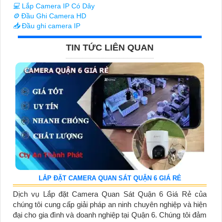
💻
Lắp Camera IP Có Dây
⚙️
Đầu Ghi Camera HD
📥
Đầu ghi camera IP
TIN TỨC LIÊN QUAN
LẮP ĐẶT CAMERA QUAN SÁT QUẬN 6 GIÁ RẺ
Dịch vụ Lắp đặt Camera Quan Sát Quận 6 Giá Rẻ của
chúng tôi cung cấp giải pháp an ninh chuyên nghiệp và hiện
đại cho gia đình và doanh nghiệp tại Quận 6. Chúng tôi đảm