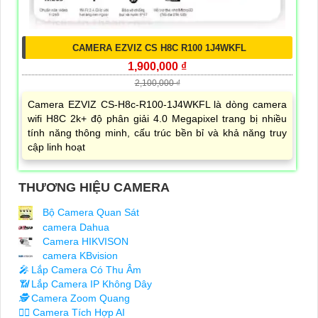
CAMERA EZVIZ CS H8C R100 1J4WKFL
1,900,000 ₫
2,100,000 ₫
Camera EZVIZ CS-H8c-R100-1J4WKFL là dòng camera
wifi H8C 2k+ độ phân giải 4.0 Megapixel trang bị nhiều
tính năng thông minh, cấu trúc bền bỉ và khả năng truy
cập linh hoạt
THƯƠNG HIỆU CAMERA
Bộ Camera Quan Sát
camera Dahua
Camera HIKVISON
camera KBvision
️🎤️
Lắp Camera Có Thu Âm
📶
Lắp Camera IP Không Dây
🕵️
Camera Zoom Quang
🧛‍♀️
Camera Tích Hợp AI