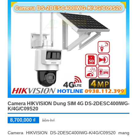
Camera HIKVISION Dung SIM 4G DS-2DESC400IWG-
K/4G/C09S20
8,700,000 ₫
liên h₫
Camera HIKVISION DS-2DESC400IWG-K/4G/C09S20 mang