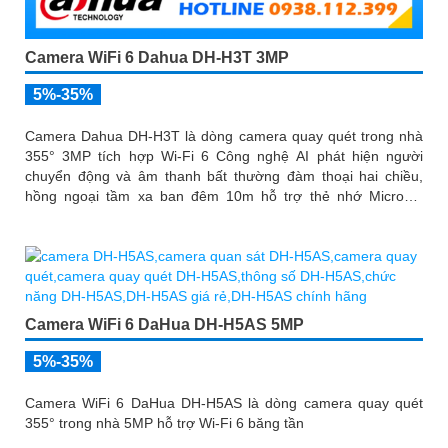
Camera WiFi 6 Dahua DH-H3T 3MP
5%-35%
Camera Dahua DH-H3T là dòng camera quay quét trong nhà
355° 3MP tích hợp Wi-Fi 6 Công nghệ AI phát hiện người
chuyển động và âm thanh bất thường đàm thoại hai chiều,
hồng ngoại tầm xa ban đêm 10m hỗ trợ thẻ nhớ MicroSD
256GB ONVIF và điều khiển từ xa qua ứng dụng DMSS
Camera WiFi 6 DaHua DH-H5AS 5MP
5%-35%
Camera WiFi 6 DaHua DH-H5AS là dòng camera quay quét
355° trong nhà 5MP hỗ trợ Wi-Fi 6 băng tần