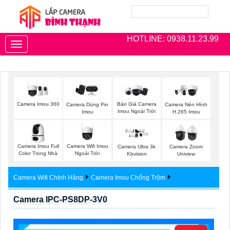
HOTLINE: 0938.11.23.99
Toggle
navigation
Camera Imou 360
Báo Giá Camera
Camera Dùng Pin
Camera Nén Hình
Imou Ngoài Trời
Imou
H.265 Imou
Camera Imou Full
Camera Wifi Imou
Camera Ultra 3k
Camera Zoom
Color Trong Nhà
Ngoài Trời
Kbvision
Uniview
Camera Wifi Chính Hãng
Camera Imou Chống Trộm
Camera IPC-PS8DP-3V0