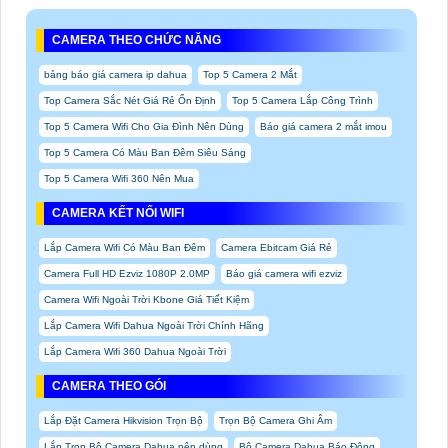
CAMERA THEO CHỨC NĂNG
bảng báo giá camera ip dahua
Top 5 Camera 2 Mắt
Top Camera Sắc Nét Giá Rẻ Ổn Định
Top 5 Camera Lắp Công Trình
Top 5 Camera Wifi Cho Gia Đình Nên Dùng
Báo giá camera 2 mắt imou
Top 5 Camera Có Màu Ban Đêm Siêu Sáng
Top 5 Camera Wifi 360 Nên Mua
CAMERA KẾT NỐI WIFI
Lắp Camera Wifi Có Màu Ban Đêm
Camera Ebitcam Giá Rẻ
Camera Full HD Ezviz 1080P 2.0MP
Báo giá camera wifi ezviz
Camera Wifi Ngoài Trời Kbone Giá Tiết Kiệm
Lắp Camera Wifi Dahua Ngoài Trời Chính Hãng
Lắp Camera Wifi 360 Dahua Ngoài Trời
CAMERA THEO GÓI
Lắp Đặt Camera Hikvision Trọn Bộ
Trọn Bộ Camera Ghi Âm
Lắp Trọn Bộ Camera Dahua nên dùng
Bộ Camera Dahua Báo Động