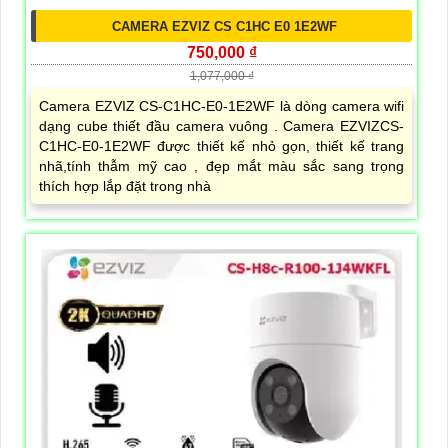
CAMERA EZVIZ CS C1HC E0 1E2WF
750,000 ₫
1,077,000 ₫
Camera EZVIZ CS-C1HC-E0-1E2WF là dòng camera wifi
dạng cube thiết đầu camera vuông . Camera EZVIZCS-
C1HC-E0-1E2WF được thiết kế nhỏ gọn, thiết kế trang
nhã,tính thẫm mỹ cao , đẹp mắt màu sắc sang trọng
thích hợp lắp đặt trong nhà