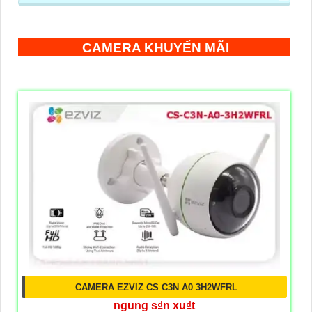
CAMERA KHUYẾN MÃI
CAMERA EZVIZ CS C3N A0 3H2WFRL
ngung s₫n xu₫t