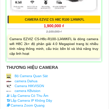
CAMERA EZVIZ CS H8C R100 1J4WKFL
1,900,000 ₫
2,100,000 ₫
Camera EZVIZ CS-H8c-R100-1J4WKFL là dòng camera
wifi H8C 2k+ độ phân giải 4.0 Megapixel trang bị nhiều
tính năng thông minh, cấu trúc bền bỉ và khả năng truy
cập linh hoạt
THƯƠNG HIỆU CAMERA
Bộ Camera Quan Sát
camera Dahua
Camera HIKVISON
camera KBvision
️🎤️
Lắp Camera Có Thu Âm
📶
Lắp Camera IP Không Dây
🕵️
Camera Zoom Quang