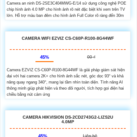
Camera an ninh DS-2SE3C404MWG-E/14 sử dụng công nghệ POE
chip hình ảnh 4.0 MP cho hình ảnh rõ nét đặc biệt khi xem trên TV
lớn. Hỗ trợ màu ban đêm cho hình ảnh Full Color rõ ràng đến 30m
CAMERA WIFI EZVIZ CS-C60P-R100-8G44WF
45%
00 ₫
Camera EZVIZ CS-C60P-R100-8G44WF là giải pháp giám sát hiện
đại với hai camera 2K+ cho hình ảnh sắc nét, góc dọc 93° và khả
năng quay ngang 340°, mang lại tầm nhìn toàn diện. Tính năng AI
thông minh giúp phát hiện và theo dõi người, tích hợp gọi điện hai
chiều bằng nút cảm ứng
CAMERA HIKVISION DS-2CD2743G2-LIZS2U
4.0MP
45%
Liên hệ