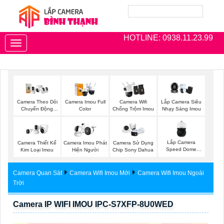
HOTLINE: 0938.11.23.99
Toggle
navigation
Camera Theo Dỏi
Camera Imou Full
Camera Wifi
Lắp Camera Siêu
Chuyển Động
Color
Chống Trộm Imou
Nhạy Sáng Imou
Imou
Lắp Camera
Camera Thiết Kế
Camera Imou Phát
Camera Sử Dụng
Speed Dome
Kim Loại Imou
Hiện Người
Chip Sony Dahua
Wisenet
Camera Quan Sát
Camera Wifi Imou Mới
Camera Wifi Imou Ngoài
Trời
Camera IP WIFI IMOU IPC-S7XFP-8U0WED