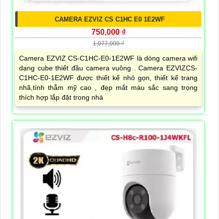
CAMERA EZVIZ CS C1HC E0 1E2WF
750,000 ₫
1,077,000 ₫
Camera EZVIZ CS-C1HC-E0-1E2WF là dòng camera wifi
dạng cube thiết đầu camera vuông . Camera EZVIZCS-
C1HC-E0-1E2WF được thiết kế nhỏ gọn, thiết kế trang
nhã,tính thẫm mỹ cao , đẹp mắt màu sắc sang trọng
thích hợp lắp đặt trong nhà