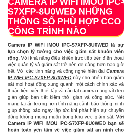
CAMERA IP WIFI IMOU
IPC-
S7XFP-8U0WED
NHỮNG
THÔNG SỐ PHÙ HỢP CCO
CÔNG TRÌNH NÀO
Camera IP WIFI IMOU IPC-S7XFP-8U0WED là sự
lựa chọn lý tưởng cho việc giám sát khuôn viên
rộng.
Với khả năng điều khiển trực tiếp trên điện thoại
việc quản lý và giám sát trở nên dễ dàng hơn bao giờ
hết. Với các tính năng và công nghệ hiện đại
Camera
IP WIFI IPC-S7XFP-8U0WED
này cho phép bạn giám
sát mọi hoạt động xung quanh một cách chính xác và
thuận tiện.
việc thiết lập và cài đặt camera cũng rất đơn
giản giúp bạn tiết kiệm thời gian và công sức. Nét
mang lại ấn tượng hơn tính năng cảnh báo thông minh
giúp thông báo ngay lập tức khi phát hiện sự chuyển
động không mong muốn trong khu vực giám sát.
Với
Camera IP WIFI IMOU IPC-S7XFP-8U0WED bạn sẽ
hoàn toàn yên tâm về việc giám sát an ninh cho