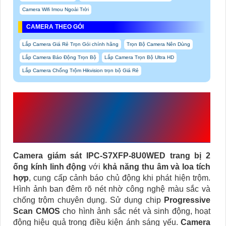
Camera Wifi Imou Ngoài Trời
CAMERA THEO GÓI
Lắp Camera Giá Rẻ Trọn Gói chính hãng
Trọn Bộ Camera Nên Dùng
Lắp Camera Báo Động Trọn Bộ
Lắp Camera Trọn Bộ Ultra HD
Lắp Camera Chống Trộm Hikvision trọn bộ Giá Rẻ
GIỚI THIỆU
IPC-S7XFP-
8U0WED
VỚI THÔNG TIN
CHI TIẾT
Camera giám sát IPC-S7XFP-8U0WED trang bị 2
ống kính linh động
với
khả năng thu âm và loa tích
hợp
, cung cấp cảnh báo chủ động khi phát hiện trộm.
Hình ảnh ban đêm rõ nét nhờ công nghệ màu sắc và
chống trộm chuyên dụng. Sử dụng chip
Progressive
Scan CMOS
cho hình ảnh sắc nét và sinh động, hoạt
động hiệu quả trong điều kiện ánh sáng yếu.
Camera