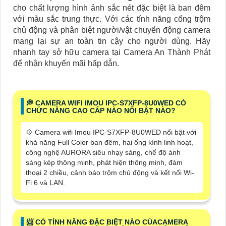
cho chất lượng hình ảnh sắc nét đặc biệt là ban đêm
với màu sắc trung thực. Với các tính năng cống trộm
chủ động và phân biệt người/vật chuyển động camera
mang lại sự an toàn tin cậy cho người dùng. Hãy
nhanh tay sở hữu camera tại Camera An Thành Phát
để nhận khuyến mãi hấp dẫn.
️💭 CAMERA WIFI IMOU IPC-S7XFP-8U0WED CÓ
CHỨC NĂNG CAO CẤP NÀO NỔI BẬT NÀO?
💠 Camera wifi Imou IPC-S7XFP-8U0WED nổi bật với
khả năng Full Color ban đêm, hai ống kính linh hoạt,
công nghệ AURORA siêu nhạy sáng, chế độ ánh
sáng kép thông minh, phát hiện thông minh, đàm
thoại 2 chiều, cảnh báo trộm chủ động và kết nối Wi-
Fi 6 và LAN.
📨 CÓ TÍNH NĂNG ĐẶC BIỆT NÀO CỦACAMERA