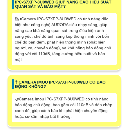
IPC-S7XFP-8U0WED GIÚP NÂNG CAO HIỆU SUẤT
QUAN SÁT VÀ BẢO MẬT?
💁 tCamera IPC-S7XFP-8U0WED có tính năng đặc
biệt như công nghệ AURORA siêu nhạy sáng, giúp
nâng cao khả năng quan sát trong điều kiện ánh
sáng yếu, chế độ ánh sáng kép thông minh với bốn
chế độ ban đêm, phát hiện thông minh (phát hiện
người, xe, chuyển động), và khả năng báo động chủ
động với còi 110dB, tăng cường hiệu suất và bảo
mật.
❓ CAMERA IMOU IPC-S7XFP-8U0WED CÓ BÁO
ĐỘNG KHÔNG?
🤝Camera Imou IPC-S7XFP-8U0WED có tính năng
báo động chủ động, bao gồm còi 110dB và đèn chớp
xanh đỏ, giúp cảnh báo khi phát hiện chuyển động
hoặc sự xâm nhập bất thường.