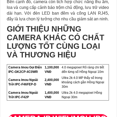
Bên cạnh đó, camera còn tích hợp chức năng thu âm,
loa và cung cấp cảnh báo trộm chủ động, lưu trữ video
dài hạn. Với đèn LED ban đêm và cổng LAN RJ45,
đây là lựa chọn lý tưởng cho nhu cầu giám sát an ninh.
GIỚI THIỆU NHỮNG
CAMERA KHÁC CÓ CHẤT
LƯỢNG TỐT CÙNG LOẠI
VÀ THƯƠNG HIỆU
Camera Imou Gọi Điện
1,100,000
4.0 megapixel Rõ ràng chi tiết
IPC-GK2CP-4C0WR
VNĐ
đến từng số Hồng Ngoại 10m
Ultra 2k 4.0 MP thấy số trong
Camera Imou Ngoài
2,400,000
khoảng cách gần Hồng Ngoại
Trời IPC-F46FEP-D
VNĐ
30m
Camera Imou Ngoài
1,400,000
Ultra 2k 4.0 megapixel Hồng
Trời IPC-F42P
VNĐ
Ngoại 30m