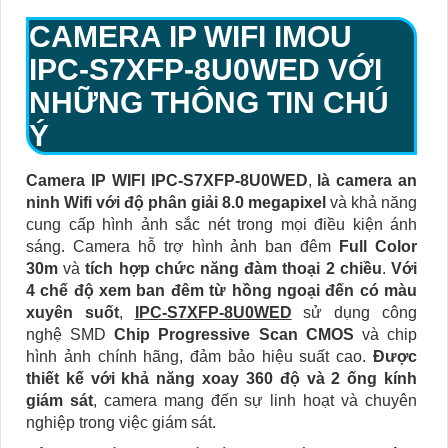
CAMERA IP WIFI IMOU
IPC-S7XFP-8U0WED
VỚI
NHỮNG THÔNG TIN CHÚ
Ý
Camera IP WIFI IPC-S7XFP-8U0WED
,
là camera an
ninh Wifi với độ phân giải 8.0 megapixel
và khả năng
cung cấp hình ảnh sắc nét trong mọi điều kiện ánh
sáng. Camera hỗ trợ hình ảnh ban đêm
Full Color
30m
và
tích hợp chức năng đàm thoại 2 chiều
.
Với
4 chế độ xem ban đêm từ hồng ngoại đến có màu
xuyên suốt
,
IPC-S7XFP-8U0WED
sử dụng công
nghệ SMD
Chip Progressive Scan CMOS
và chip
hình ảnh chính hãng, đảm bảo hiệu suất cao.
Được
thiết kế với khả năng xoay 360 độ và 2 ống kính
giám sát
, camera mang đến sự linh hoạt và chuyên
nghiệp trong việc giám sát.