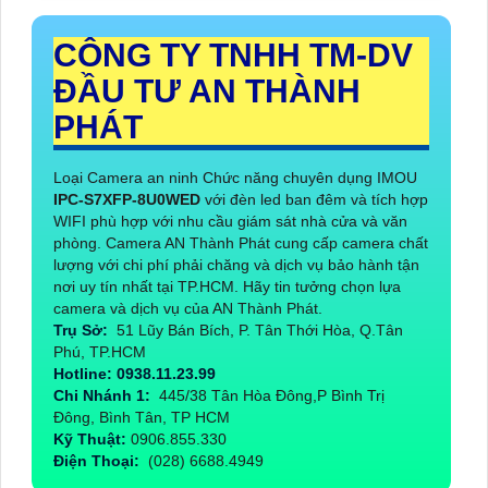
CÔNG TY TNHH TM-DV
ĐẦU TƯ AN THÀNH
PHÁT
Loại Camera an ninh Chức năng chuyên dụng IMOU
IPC-S7XFP-8U0WED
với đèn led ban đêm và tích hợp
WIFI phù hợp với nhu cầu giám sát nhà cửa và văn
phòng. Camera AN Thành Phát cung cấp camera chất
lượng với chi phí phải chăng và dịch vụ bảo hành tận
nơi uy tín nhất tại TP.HCM. Hãy tin tưởng chọn lựa
camera và dịch vụ của AN Thành Phát.
Trụ Sở:
51 Lũy Bán Bích, P. Tân Thới Hòa, Q.Tân
Phú, TP.HCM
Hotline: 0938.11.23.99
Chi Nhánh 1:
445/38 Tân Hòa Đông,P Bình Trị
Đông, Bình Tân, TP HCM
Kỹ Thuật:
0906.855.330
Điện Thoại:
(028) 6688.4949