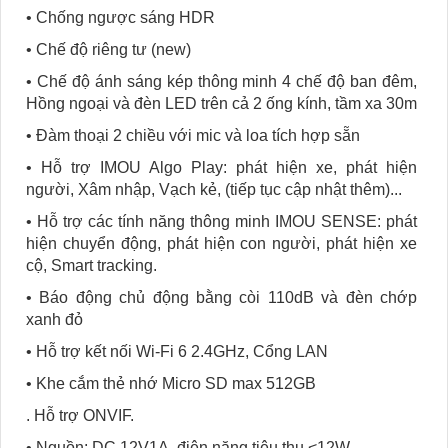
• Chống ngược sáng HDR
• Chế độ riêng tư (new)
• Chế độ ánh sáng kép thông minh 4 chế độ ban đêm,
Hồng ngoại và đèn LED trên cả 2 ống kính, tầm xa 30m
• Đàm thoại 2 chiều với mic và loa tích hợp sẵn
• Hỗ trợ IMOU Algo Play: phát hiện xe, phát hiện
người, Xâm nhập, Vạch kẻ, (tiếp tục cập nhật thêm)...
• Hỗ trợ các tính năng thông minh IMOU SENSE: phát
hiện chuyển động, phát hiện con người, phát hiện xe
cộ, Smart tracking.
• Báo động chủ động bằng còi 110dB và đèn chớp
xanh đỏ
• Hỗ trợ kết nối Wi-Fi 6 2.4GHz, Cổng LAN
• Khe cắm thẻ nhớ Micro SD max 512GB
. Hỗ trợ ONVIF.
• Nguồn: DC 12V1A, điện năng tiêu thụ <12W