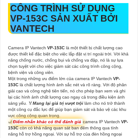
CÔNG TRÌNH SỬ DỤNG
VP-153C
SẢN XUẤT BỞI
VANTECH
Camera IP Vantech
VP-153C
là một thiết bị chất lượng cao
được thiết kế đặc biệt cho việc lắp đặt vị trí ngoài trời. Với khả
năng chống nước, chống bụi và chống va đập, nó là sự lựa
chọn tuyệt vời cho việc giám sát các công trình công cộng,
bệnh viện và công viên.
Một trong những ưu điểm lớn của camera IP Vantech
VP-
153C
là chất lượng hình ảnh sắc nét và rõ ràng. Với độ phân
giải cao và công nghệ tiên tiến, nó cho phép bạn xem và ghi
lại các hình ảnh chất lượng cao ngay cả trong điều kiện ánh
sáng yếu. ️🏅
Mang lại giá trị vượt trội
làm cho nó trở thành
một công cụ đắc lực để giúp bạn giám sát và bảo vệ các khu
vực công cộng quan trọng.
🎢
Điểm nhấn khác có thể đánh giá
camera IP Vantech
VP-
153C
còn có khả năng quan sát ban đêm thông qua tính
năng hỗ trợ hồng ngoại. Với sự hỗ trợ của đèn hồng ngoại