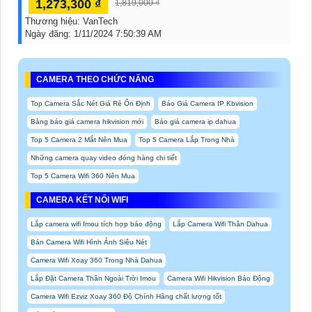
1,273,300 ₫
1,819,000 ₫
Thương hiệu:
VanTech
Ngày đăng:
1/11/2024 7:50:39 AM
CAMERA THEO CHỨC NĂNG
Top Camera Sắc Nét Giá Rẻ Ổn Định
Báo Giá Camera IP Kbvision
Bảng báo giá camera hikvision mới
Báo giá camera ip dahua
Top 5 Camera 2 Mắt Nên Mua
Top 5 Camera Lắp Trong Nhà
Những camera quay video đóng hàng chi tiết
Top 5 Camera Wifi 360 Nên Mua
CAMERA KẾT NỐI WIFI
Lắp camera wifi Imou tích hợp báo động
Lắp Camera Wifi Thân Dahua
Bán Camera Wifi Hình Ảnh Siêu Nét
Camera Wifi Xoay 360 Trong Nhà Dahua
Lắp Đặt Camera Thân Ngoài Trời Imou
Camera Wifi Hikvision Báo Động
Camera Wifi Ezviz Xoay 360 Độ Chính Hãng chất lượng tốt