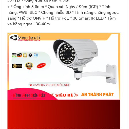
- 3.0 MP Sony *Chuẩn nén: H.265
+ * Ống kính 3.6mm * Quan sát Ngày / Đêm (ICR) * Tính
năng: AWB, BLC * Chống nhiễu 3D * Tính năng chống ngược
sáng * Hỗ trợ ONVIF * Hỗ trợ PoE * 36 Smart IR LED * Tầm
xa hồng ngoại: 30-40m
ĐẶC ĐIỂM VỀ THÔNG SỐ
CỦA
VP-153C
SẢN XUẤT
BỞI VANTECH