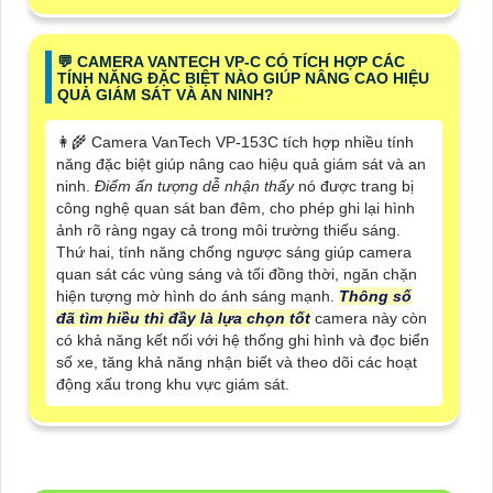
️💬 CAMERA VANTECH VP-C CÓ TÍCH HỢP CÁC
TÍNH NĂNG ĐẶC BIỆT NÀO GIÚP NÂNG CAO HIỆU
QUẢ GIÁM SÁT VÀ AN NINH?
👩‍🌾 Camera VanTech VP-153C tích hợp nhiều tính
năng đặc biệt giúp nâng cao hiệu quả giám sát và an
ninh.
Điểm ấn tượng dễ nhận thấy
nó được trang bị
công nghệ quan sát ban đêm, cho phép ghi lại hình
ảnh rõ ràng ngay cả trong môi trường thiếu sáng.
Thứ hai, tính năng chống ngược sáng giúp camera
quan sát các vùng sáng và tối đồng thời, ngăn chặn
hiện tượng mờ hình do ánh sáng mạnh.
Thông số
đã tìm hiều thì đầy là lựa chọn tốt
camera này còn
có khả năng kết nối với hệ thống ghi hình và đọc biển
số xe, tăng khả năng nhận biết và theo dõi các hoạt
động xấu trong khu vực giám sát.