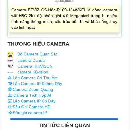
2,100,000 ₫
Camera EZVIZ CS-H8c-R100-1J4WKFL là dòng camera
wifi H8C 2k+ độ phân giải 4.0 Megapixel trang bị nhiều
tính năng thông minh, cấu trúc bền bỉ và khả năng truy
cập linh hoạt
THƯƠNG HIỆU CAMERA
Bộ Camera Quan Sát
camera Dahua
Camera HIKVISON
camera KBvision
️🎤️
Lắp Camera Có Thu Âm
📶
Lắp Camera IP Không Dây
🕵️
Camera Zoom Quang
🧛‍♀️
Camera Tích Hợp AI
💻
Lắp Camera IP Có Dây
⚙️
Đầu Ghi Camera HD
📥
Đầu ghi camera IP
TIN TỨC LIÊN QUAN