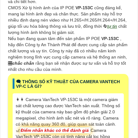
và chi tiết hơn.
CMOS Xử lý hình ảnh của IP POE
VP-153C
cũng đáng kể,
mang lại hình ảnh đẹp và chân thực. Sản phẩm này hỗ trợ
nhiều định dạng nén video như H.265+/H.265/H.264+/H.264,
giúp tối ưu hóa băng thông và lưu trữ, đồng thời 🔄
tự tin
chất
lượng hình ảnh không bị giảm sút.
Nếu bạn đang quan tâm đến sản phẩm IP POE
VP-153C
,
hãy đến Công ty An Thành Phát để được cung cấp sản phẩm
chất lượng và uy tín. Công ty này đã có nhiều năm kinh
nghiệm trong lĩnh vực cung cấp camera và hệ thống an ninh,
🎛
chắc chắn
rằng bạn sẽ nhận được sự tư vấn và hỗ trợ tốt
nhất cho nhu cầu của mình.
🗨️ THÔNG SỐ KỸ THUẬT CỦA CAMERA VANTECH
VP-C LÀ GÌ?
️👩‍👩 Camera VanTech VP-153C là một camera giám
sát chất lượng cao được VanTech sản xuất. Thông số
kỹ thuật của camera này bao gồm độ phân giải 2.0
megapixel, cho hình ảnh sắc nét và rõ ràng. Camera
có khả năng quay 360 độ, giúp quan sát toàn cảnh.
🎢
Điểm nhấn khác có thể đánh giá
Camera
VanTech VP-153C còn có tính năng cắt lọc hồng