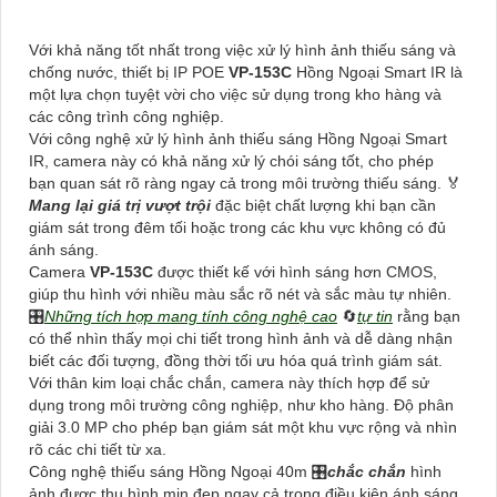
Với khả năng tốt nhất trong việc xử lý hình ảnh thiếu sáng và
chống nước, thiết bị IP POE
VP-153C
Hồng Ngoại Smart IR là
một lựa chọn tuyệt vời cho việc sử dụng trong kho hàng và
các công trình công nghiệp.
Với công nghệ xử lý hình ảnh thiếu sáng Hồng Ngoại Smart
IR, camera này có khả năng xử lý chói sáng tốt, cho phép
bạn quan sát rõ ràng ngay cả trong môi trường thiếu sáng. ️🏅
Mang lại giá trị vượt trội
đặc biệt chất lượng khi bạn cần
giám sát trong đêm tối hoặc trong các khu vực không có đủ
ánh sáng.
Camera
VP-153C
được thiết kế với hình sáng hơn CMOS,
giúp thu hình với nhiều màu sắc rõ nét và sắc màu tự nhiên.
🎛
Những tích hợp mang tính công nghệ cao
🔄
tự tin
rằng bạn
có thể nhìn thấy mọi chi tiết trong hình ảnh và dễ dàng nhận
biết các đối tượng, đồng thời tối ưu hóa quá trình giám sát.
Với thân kim loại chắc chắn, camera này thích hợp để sử
dụng trong môi trường công nghiệp, như kho hàng. Độ phân
giải 3.0 MP cho phép bạn giám sát một khu vực rộng và nhìn
rõ các chi tiết từ xa.
Công nghệ thiếu sáng Hồng Ngoại 40m 🎛
chắc chắn
hình
ảnh được thu hình mịn đẹp ngay cả trong điều kiện ánh sáng