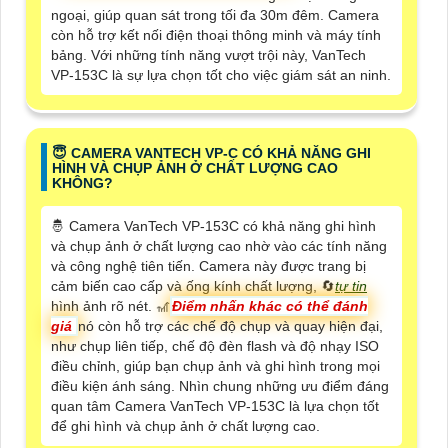
ngoại, giúp quan sát trong tối đa 30m đêm. Camera
còn hỗ trợ kết nối điện thoại thông minh và máy tính
bảng. Với những tính năng vượt trội này, VanTech
VP-153C là sự lựa chọn tốt cho việc giám sát an ninh.
😇 CAMERA VANTECH VP-C CÓ KHẢ NĂNG GHI
HÌNH VÀ CHỤP ẢNH Ở CHẤT LƯỢNG CAO
KHÔNG?
🤴 Camera VanTech VP-153C có khả năng ghi hình
và chụp ảnh ở chất lượng cao nhờ vào các tính năng
và công nghệ tiên tiến. Camera này được trang bị
cảm biến cao cấp và ống kính chất lượng, 🔄
tự tin
hình ảnh rõ nét. 🎢
Điểm nhấn khác có thể đánh
giá
nó còn hỗ trợ các chế độ chụp và quay hiện đại,
như chụp liên tiếp, chế độ đèn flash và độ nhạy ISO
điều chỉnh, giúp bạn chụp ảnh và ghi hình trong mọi
điều kiện ánh sáng. Nhìn chung những ưu điểm đáng
quan tâm Camera VanTech VP-153C là lựa chọn tốt
để ghi hình và chụp ảnh ở chất lượng cao.