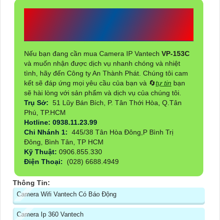
CÔNG TY TNHH TM-DV
AN THÀNH PHÁT
Nếu bạn đang cần mua Camera IP Vantech
VP-153C
và muốn nhận được dịch vụ nhanh chóng và nhiệt
tình, hãy đến Công ty An Thành Phát. Chúng tôi cam
kết sẽ đáp ứng mọi yêu cầu của bạn và 🔄
tự tin
bạn
sẽ hài lòng với sản phẩm và dịch vụ của chúng tôi.
Trụ Sở:
51 Lũy Bán Bích, P. Tân Thới Hòa, Q.Tân
Phú, TP.HCM
Hotline: 0938.11.23.99
Chi Nhánh 1:
445/38 Tân Hòa Đông,P Bình Trị
Đông, Bình Tân, TP HCM
Kỹ Thuật:
0906.855.330
Điện Thoại:
(028) 6688.4949
Thông Tin:
Camera Wifi Vantech Có Báo Động
Camera Ip 360 Vantech