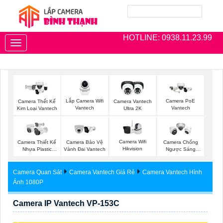
HOTLINE: 0938.11.23.99
Toggle
navigation
Lắp Camera Wifi
Camera PoE
Camera Thết Kế
Camera Vantech
Vantech
Vantech
Kim Loại Vantech
Ultra 2K
Camera Wifi
Camera Thiết Kế
Camera Bảo Vệ
Camera Chống
Hikvision
Nhựa Plastic
Vành Đai Vantech
Ngược Sáng
Vantech
Hikvision
Camera Quan Sát
Camera Vantech Giá Rẻ
Camera Vantech Hình
Ảnh 1080P
Camera IP Vantech VP-153C