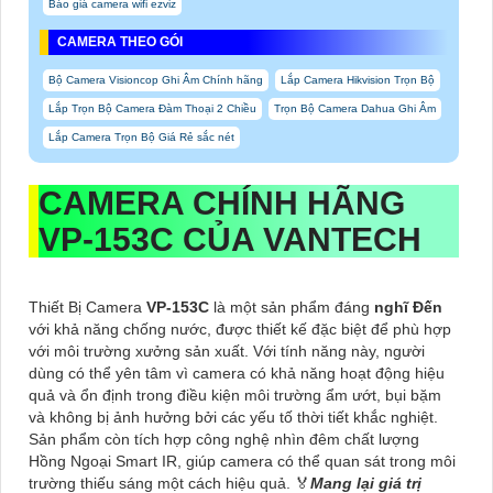
Báo giá camera wifi ezviz
CAMERA THEO GÓI
Bộ Camera Visioncop Ghi Âm Chính hãng
Lắp Camera Hikvision Trọn Bộ
Lắp Trọn Bộ Camera Đàm Thoại 2 Chiều
Trọn Bộ Camera Dahua Ghi Âm
Lắp Camera Trọn Bộ Giá Rẻ sắc nét
CAMERA CHÍNH HÃNG
VP-153C
CỦA VANTECH
Thiết Bị Camera
VP-153C
là một sản phẩm đáng
nghĩ Đến
với khả năng chống nước, được thiết kế đặc biệt để phù hợp
với môi trường xưởng sản xuất. Với tính năng này, người
dùng có thể yên tâm vì camera có khả năng hoạt động hiệu
quả và ổn định trong điều kiện môi trường ẩm ướt, bụi bặm
và không bị ảnh hưởng bởi các yếu tố thời tiết khắc nghiệt.
Sản phẩm còn tích hợp công nghệ nhìn đêm chất lượng
Hồng Ngoại Smart IR, giúp camera có thể quan sát trong môi
trường thiếu sáng một cách hiệu quả. ️🏅
Mang lại giá trị