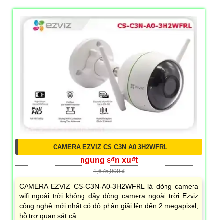
CAMERA EZVIZ CS C3N A0 3H2WFRL
ngung s₫n xu₫t
1,675,000 ₫
CAMERA EZVIZ CS-C3N-A0-3H2WFRL là dòng camera
wifi ngoài trời không dây dòng camera ngoài trời Ezviz
công nghệ mới nhất có độ phân giải lên đến 2 megapixel,
hỗ trợ quan sát cả...