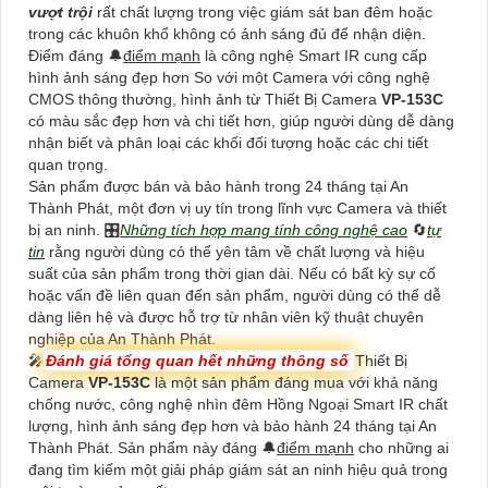
vượt trội
rất chất lượng trong việc giám sát ban đêm hoặc
trong các khuôn khổ không có ánh sáng đủ để nhận diện.
Điểm đáng 🔔
điểm mạnh
là công nghệ Smart IR cung cấp
hình ảnh sáng đẹp hơn So với một Camera với công nghệ
CMOS thông thường, hình ảnh từ Thiết Bị Camera
VP-153C
có màu sắc đẹp hơn và chi tiết hơn, giúp người dùng dễ dàng
nhận biết và phân loại các khối đối tượng hoặc các chi tiết
quan trọng.
Sản phẩm được bán và bảo hành trong 24 tháng tại An
Thành Phát, một đơn vị uy tín trong lĩnh vực Camera và thiết
bị an ninh. 🎛
Những tích hợp mang tính công nghệ cao
🔄
tự
tin
rằng người dùng có thể yên tâm về chất lượng và hiệu
suất của sản phẩm trong thời gian dài. Nếu có bất kỳ sự cố
hoặc vấn đề liên quan đến sản phẩm, người dùng có thể dễ
dàng liên hệ và được hỗ trợ từ nhân viên kỹ thuật chuyên
nghiệp của An Thành Phát.
🎤
Đánh giá tổng quan hết những thông số
Thiết Bị
Camera
VP-153C
là một sản phẩm đáng mua với khả năng
chống nước, công nghệ nhìn đêm Hồng Ngoại Smart IR chất
lượng, hình ảnh sáng đẹp hơn và bảo hành 24 tháng tại An
Thành Phát. Sản phẩm này đáng 🔔
điểm mạnh
cho những ai
đang tìm kiếm một giải pháp giám sát an ninh hiệu quả trong