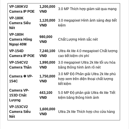
VP-180KV2
1,200,000
3.0 MP Thích hợp giám sát qua mạng
Camera IP POE
VNĐ
VP-180K
1,120,000
3.0 megapixel Hình ảnh sáng đẹp tiết
Camera Siêu
VNĐ
kiệm
Nét
VP-180H
980,000
Camera Hồng
Chất Lượng Hình sắc nét
VNĐ
Ngoại 40M
VP-154D
7,240,100
Ultra 4k lite 4.0 megapixel Chất lượng
Camera IP POE
VNĐ
cao tiết kiệm chi phí
VP-154CV2
1,990,000
3.0 megapixel Ultra 2k lite tối ưu hóa
Camera Thân
VNĐ
băng thông hình ảnh rõ nét
3.0 MP Độ Phân giải Ultra 2k lite phù
Camera ❇ VP-
1,750,000
hợp xem trên điện thoại chất lượng
154C
VNĐ
tiết kiệm
Camera VP-
443,100
5.0 MP Độ phân giải Ultra 4k lite Tiết
153D Chất
VNĐ
kiệm băng thông hình ảnh
Lượng
VP-153CV2
1,600,000
Camera Siêu
Ultra 2k lite Thích hợp cho cửa hàng
VNĐ
Nét