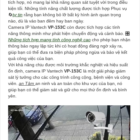
tích hợp, nó mang lại khả năng quan sát tuyệt vời trong điều
kiện tối. Những tính năng chất lượng được tích hợp Phục vụ
🔄
tự tin
rằng bạn không bỏ lỡ bất kỳ hình ảnh quan trọng
nào, dù là vào ban đêm hay ban ngày.
Camera IP Vantech
VP-153C
còn được tích hợp các tính
năng thông minh như phát hiện chuyển động và cảnh báo. 🎛
Những tích hợp mang tính công nghệ cao
cho phép bạn nhận
thông báo ngay lập tức khi có hoạt động đáng ngờ xảy ra,
giúp bạn có thể đưa ra biện pháp phòng ngừa và bảo vệ kết
quả công việc của bạn.
Với khả năng chịu được môi trường khắc nghiệt và hiệu suất
ổn định, camera IP Vantech
VP-153C
là một giải pháp giám
sát lý tưởng cho các công trình công cộng, bệnh viện và công
viên.
an Tâm
an ninh và an toàn cho khu vực của bạn, nó
giúp bạn có thể giám sát và giữ cho mọi thứ ổn định và bình
yên.