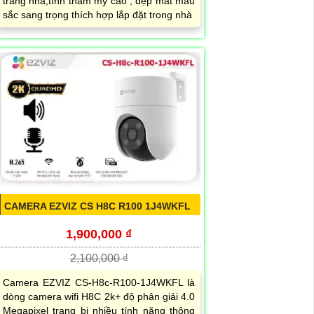
trang nhã,tính thẫm mỹ cao , đẹp mắt màu
sắc sang trọng thích hợp lắp đặt trong nhà
CAMERA EZVIZ CS H8C R100 1J4WKFL
1,900,000 ₫
2,100,000 ₫
Camera EZVIZ CS-H8c-R100-1J4WKFL là
dòng camera wifi H8C 2k+ độ phân giải 4.0
Megapixel trang bị nhiều tính năng thông