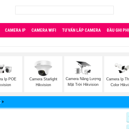
CAMERA IP
CAMERA WIFI
TƯ VẤN LẮP CAMERA
ĐẦU GHI PH
Camera Năng Lượng
ra Ip POE
Camera Starlight
Camera Ip Th
Mặt Trời Hikvision
kvision
Hikvision
Color Hikv
K