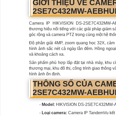
GIỚI THIỆU VỀ CAMER
2SE7C432MW-AEBHU
Camera IP HIKVISION DS-2SE7C432MW-AE
thương hiệu nổi tiếng với các giải pháp giám s
góc rộng và camera PTZ trong cùng một hệ thống 
Độ phân giải 4MP, zoom quang học 32X, cảm
hình ảnh sắc nét cả ngày lẫn đêm. Hồng ngoại
và khoảng cách xa.
Sản phẩm phù hợp lắp đặt tại nhà máy, khu cô
thương mại, khu đô thị, công trình giao thông v
hình ảnh ổn định.
THÔNG SỐ CỦA CAMER
2SE7C432MW-AEBHU
-
Model:
HIKVISION DS-2SE7C432MW
-
Loại camera:
Camera IP TandemVu kết 