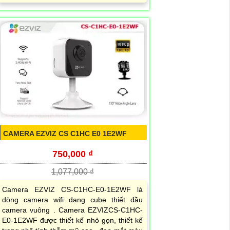
CAMERA EZVIZ CS C1HC E0 1E2WF
750,000 ₫
1,077,000 ₫
Camera EZVIZ CS-C1HC-E0-1E2WF là
dòng camera wifi dạng cube thiết đầu
camera vuông . Camera EZVIZCS-C1HC-
E0-1E2WF được thiết kế nhỏ gọn, thiết kế