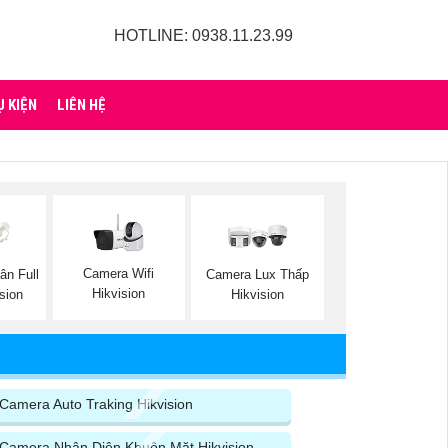
HOTLINE: 0938.11.23.99
Ụ KIỆN
LIÊN HỆ
Camera Wifi
ân Full
Camera Lux Thấp
Hikvision
ision
Hikvision
Camera Auto Traking Hikvision
Camera Nhận Diện Khuôn Mặt Hikvision