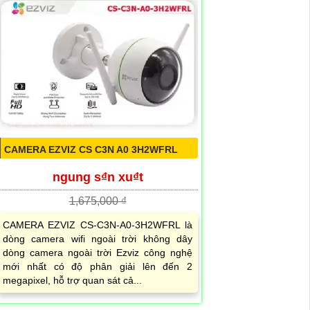
CAMERA EZVIZ CS C3N A0 3H2WFRL
ngung s₫n xu₫t
1,675,000 ₫
CAMERA EZVIZ CS-C3N-A0-3H2WFRL là
dòng camera wifi ngoài trời không dây
dòng camera ngoài trời Ezviz công nghệ
mới nhất có độ phân giải lên đến 2
megapixel, hỗ trợ quan sát cả...