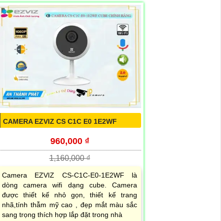
CAMERA EZVIZ CS C1C E0 1E2WF
960,000 ₫
1,160,000 ₫
Camera EZVIZ CS-C1C-E0-1E2WF là
dòng camera wifi dạng cube. Camera
được thiết kế nhỏ gọn, thiết kế trang
nhã,tính thẫm mỹ cao , đẹp mắt màu sắc
sang trọng thích hợp lắp đặt trong nhà