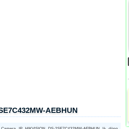
-2SE7C432MW-AEBHUN
Camera IP HIKVISION DS-2SE7C432MW-AEBHUN là dòng