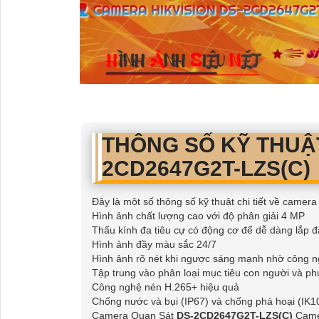
THÔNG SỐ KỸ THUẬT
2CD2647G2T-LZS(C)
Đây là một số thông số kỹ thuật chi tiết về camer
Hình ảnh chất lượng cao với độ phân giải 4 MP
Thấu kính đa tiêu cự có động cơ để dễ dàng lắp đ
Hình ảnh đầy màu sắc 24/7
Hình ảnh rõ nét khi ngược sáng mạnh nhờ công
Tập trung vào phân loại mục tiêu con người và ph
Công nghệ nén H.265+ hiệu quả
Chống nước và bụi (IP67) và chống phá hoại (IK1
Camera Quan Sát
DS-2CD2647G2T-LZS(C)
Camer