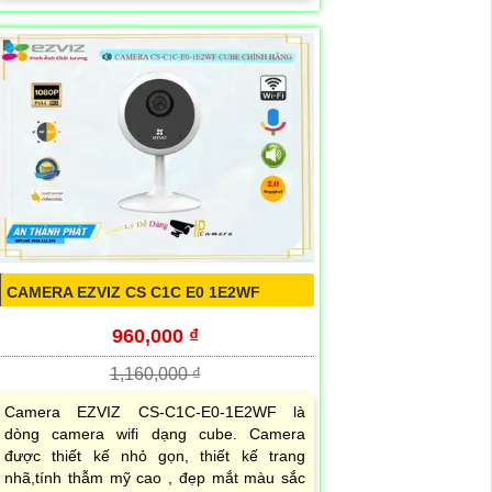
CAMERA EZVIZ CS C1C E0 1E2WF
960,000 ₫
1,160,000 ₫
Camera EZVIZ CS-C1C-E0-1E2WF là
dòng camera wifi dạng cube. Camera
được thiết kế nhỏ gọn, thiết kế trang
nhã,tính thẫm mỹ cao , đẹp mắt màu sắc