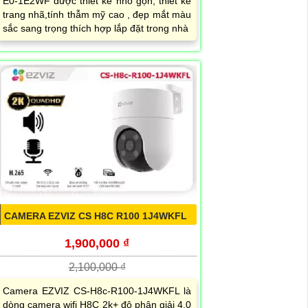
E0-1E2WF được thiết kế nhỏ gọn, thiết kế
trang nhã,tính thẫm mỹ cao , đẹp mắt màu
sắc sang trọng thích hợp lắp đặt trong nhà
CAMERA EZVIZ CS H8C R100 1J4WKFL
1,900,000 ₫
2,100,000 ₫
Camera EZVIZ CS-H8c-R100-1J4WKFL là
dòng camera wifi H8C 2k+ độ phân giải 4.0