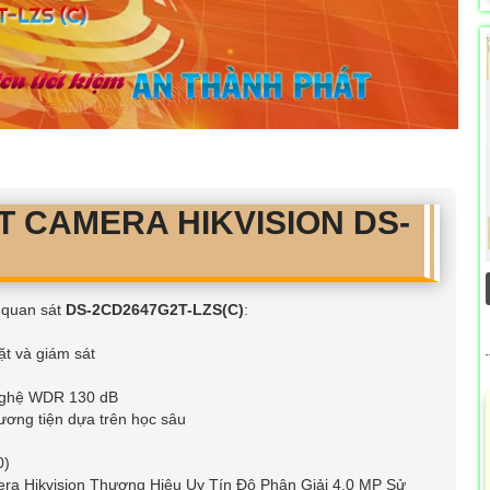
 CAMERA HIKVISION DS-
a quan sát
DS-2CD2647G2T-LZS(C)
:
ặt và giám sát
 nghệ WDR 130 dB
ương tiện dựa trên học sâu
0)
a Hikvision Thương Hiệu Uy Tín Độ Phân Giải 4.0 MP Sử