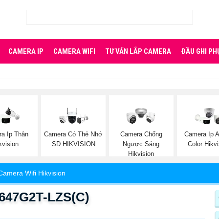
CAMERA IP
CAMERA WIFI
TƯ VẤN LẮP CAMERA
ĐẦU GHI PH
a Ip Thân
Camera Có Thẻ Nhớ
Camera Chống
Camera Ip A
kvision
SD HIKVISION
Ngược Sáng
Color Hikv
Hikvision
Camera Wifi Hikvision
2647G2T-LZS(C)