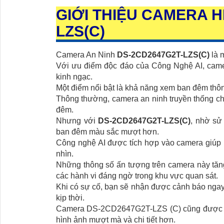
GIỚI THIỆU CAMERA H
LZS(C)
Camera An Ninh
DS-2CD2647G2T-LZS(C)
là m
Với ưu điểm độc đáo của Công Nghệ AI, came
kinh ngạc.
Một điểm nổi bật là khả năng xem ban đêm thô
Thông thường, camera an ninh truyền thống ch
đêm.
Nhưng với
DS-2CD2647G2T-LZS(C)
, nhờ sử
ban đêm màu sắc mượt hơn.
Công nghệ AI được tích hợp vào camera giúp n
nhìn.
Những thông số ấn tượng trên camera này tă
các hành vi đáng ngờ trong khu vực quan sát.
Khi có sự cố, bạn sẽ nhận được cảnh báo ngay
kịp thời.
Camera DS-2CD2647G2T-LZS (C) cũng được tr
hình ảnh mượt mà và chi tiết hơn.