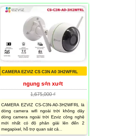
CAMERA EZVIZ CS C3N A0 3H2WFRL
ngung s₫n xu₫t
1,675,000 ₫
CAMERA EZVIZ CS-C3N-A0-3H2WFRL là
dòng camera wifi ngoài trời không dây
dòng camera ngoài trời Ezviz công nghệ
mới nhất có độ phân giải lên đến 2
megapixel, hỗ trợ quan sát cả...