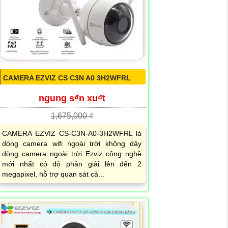
CAMERA EZVIZ CS C3N A0 3H2WFRL
ngung s₫n xu₫t
1,675,000 ₫
CAMERA EZVIZ CS-C3N-A0-3H2WFRL là
dòng camera wifi ngoài trời không dây
dòng camera ngoài trời Ezviz công nghệ
mới nhất có độ phân giải lên đến 2
megapixel, hỗ trợ quan sát cả...