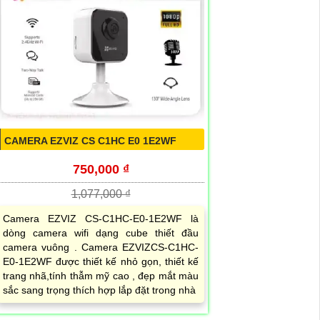
CAMERA EZVIZ CS C1HC E0 1E2WF
750,000 ₫
1,077,000 ₫
Camera EZVIZ CS-C1HC-E0-1E2WF là
dòng camera wifi dạng cube thiết đầu
camera vuông . Camera EZVIZCS-C1HC-
E0-1E2WF được thiết kế nhỏ gọn, thiết kế
trang nhã,tính thẫm mỹ cao , đẹp mắt màu
sắc sang trọng thích hợp lắp đặt trong nhà