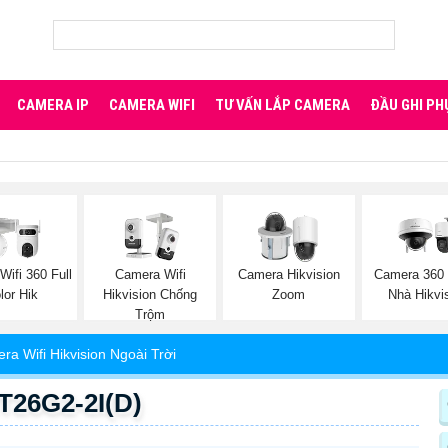
CAMERA IP
CAMERA WIFI
TƯ VẤN LẮP CAMERA
ĐẦU GHI PH
ifi 360 Full
Camera Wifi
Camera Hikvision
Camera 360 
lor Hik
Hikvision Chống
Zoom
Nhà Hikvi
Trộm
ra Wifi Hikvision Ngoài Trời
T26G2-2I(D)