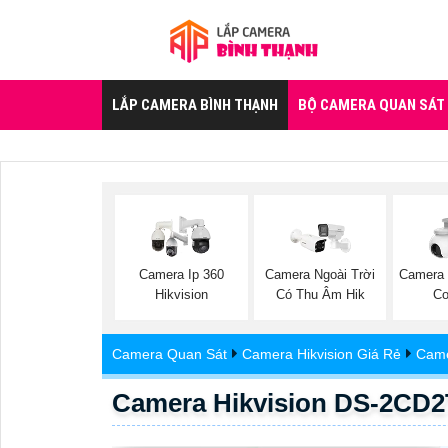
LẮP CAMERA BÌNH THẠNH
BỘ CAMERA QUAN SÁT
Camera Ip 360
Camera Ngoài Trời
Camera W
Hikvision
Có Thu Âm Hik
Co
Camera Quan Sát
Camera Hikvision Giá Rẻ
Came
Camera Hikvision DS-2CD2