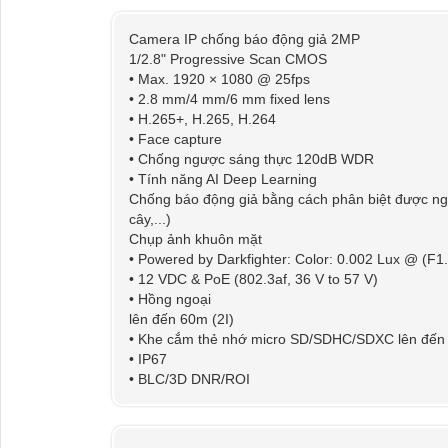
Camera IP chống báo động giả 2MP
1/2.8" Progressive Scan CMOS
• Max. 1920 × 1080 @ 25fps
• 2.8 mm/4 mm/6 mm fixed lens
• H.265+, H.265, H.264
• Face capture
• Chống ngược sáng thực 120dB WDR
• Tính năng AI Deep Learning
Chống báo động giả bằng cách phân biệt được ngườ
cây,...)
Chụp ảnh khuôn mặt
• Powered by Darkfighter: Color: 0.002 Lux @ (F
• 12 VDC & PoE (802.3af, 36 V to 57 V)
• Hồng ngoại
lên đến 60m (2I)
• Khe cắm thẻ nhớ micro SD/SDHC/SDXC lên đến
• IP67
• BLC/3D DNR/ROI