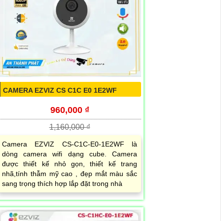
CAMERA EZVIZ CS C1C E0 1E2WF
960,000 ₫
1,160,000 ₫
Camera EZVIZ CS-C1C-E0-1E2WF là
dòng camera wifi dạng cube. Camera
được thiết kế nhỏ gọn, thiết kế trang
nhã,tính thẫm mỹ cao , đẹp mắt màu sắc
sang trọng thích hợp lắp đặt trong nhà