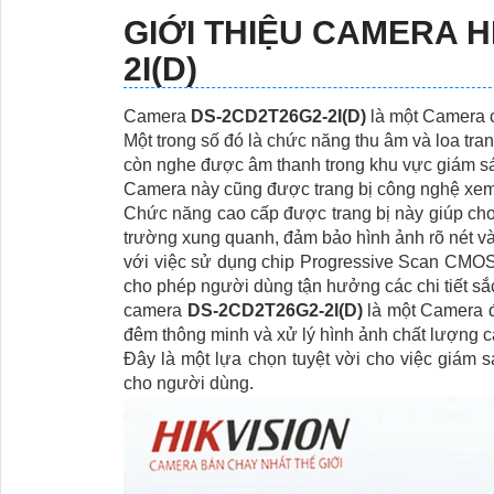
GIỚI THIỆU CAMERA H
2I(D)
Camera
DS-2CD2T26G2-2I(D)
là một Camera c
Một trong số đó là chức năng thu âm và loa tr
còn nghe được âm thanh trong khu vực giám sá
Camera này cũng được trang bị công nghệ xem
Chức năng cao cấp được trang bị này giúp cho
trường xung quanh, đảm bảo hình ảnh rõ nét và
với việc sử dụng chip Progressive Scan CMOS,
cho phép người dùng tận hưởng các chi tiết sắ
camera
DS-2CD2T26G2-2I(D)
là một Camera đ
đêm thông minh và xử lý hình ảnh chất lượng c
Đây là một lựa chọn tuyệt vời cho việc giám 
cho người dùng.