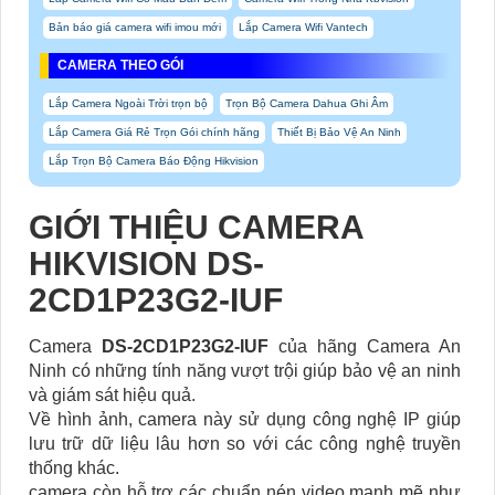
Bản báo giá camera wifi imou mới
Lắp Camera Wifi Vantech
CAMERA THEO GÓI
Lắp Camera Ngoài Trời trọn bộ
Trọn Bộ Camera Dahua Ghi Âm
Lắp Camera Giá Rẻ Trọn Gói chính hãng
Thiết Bị Bảo Vệ An Ninh
Lắp Trọn Bộ Camera Báo Động Hikvision
GIỚI THIỆU CAMERA
HIKVISION DS-
2CD1P23G2-IUF
Camera
DS-2CD1P23G2-IUF
của hãng Camera An
Ninh có những tính năng vượt trội giúp bảo vệ an ninh
và giám sát hiệu quả.
Về hình ảnh, camera này sử dụng công nghệ IP giúp
lưu trữ dữ liệu lâu hơn so với các công nghệ truyền
thống khác.
camera còn hỗ trợ các chuẩn nén video mạnh mẽ như