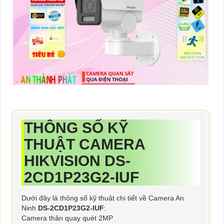
THÔNG SỐ KỸ
THUẬT CAMERA
HIKVISION DS-
2CD1P23G2-IUF
Dưới đây là thông số kỹ thuật chi tiết về Camera An
Ninh
DS-2CD1P23G2-IUF
:
Camera thân quay quét 2MP