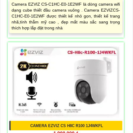
Camera EZVIZ CS-C1HC-E0-1E2WF là dòng camera wifi
dạng cube thiết đầu camera vuông . Camera EZVIZCS-
C1HC-E0-1E2WF được thiết kế nhỏ gọn, thiết kế trang
nhã,tính thẫm mỹ cao , đẹp mắt màu sắc sang trọng
thích hợp lắp đặt trong nhà
CAMERA EZVIZ CS H8C R100 1J4WKFL