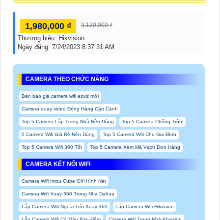
1,980,000 ₫
3,120,000 ₫
Thương hiệu:
Hikvision
Ngày đăng:
7/24/2023 8:37:31 AM
CAMERA THEO CHỨC NĂNG
Bản báo giá camera wifi ezviz mới
Camera quay video Đóng Hàng Cận Cảnh
Top 5 Camera Lắp Trong Nhà Nên Dùng
Top 5 Camera Chống Trộm
5 Camera Wifi Giá Rẻ Nên Dùng
Top 5 Camera Wifi Cho Gia Đình
Top 5 Camera Wifi 360 Tốt
Top 5 Camera Xem Mã Vạch Đơn Hàng
CAMERA KẾT NỐI WIFI
Camera Wifi Imou Cube Ghi Hình Nét
Camera Wifi Xoay 360 Trong Nhà Dahua
Lắp Camera Wifi Ngoài Trời Xoay 360
Lắp Camera Wifi Hikvision
Lắp Camera Wifi Có Màu Ban Đêm
Camera Wifi Trong Nhà Kbvision