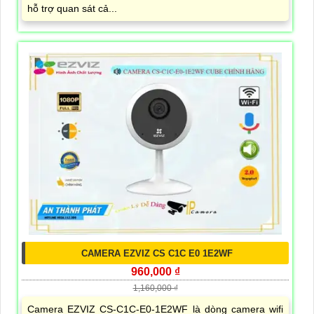
hỗ trợ quan sát cả...
CAMERA EZVIZ CS C1C E0 1E2WF
960,000 ₫
1,160,000 ₫
Camera EZVIZ CS-C1C-E0-1E2WF là dòng camera wifi