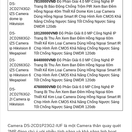
7810000VNÐ
Độ Phân Giải 4.0 MP Công Nghệ IP
DS-
Trang Bị Báo Động Chống Trộm PIR Xem Ban Đêm
2CD2743G2-
Hồng Ngoại 40m Thiết Kế Dome Kim Loại Camera
IZS Camera
Dùng Hồng Ngoại Smart IR Chip Hình Ảnh CMOS Khả
dome ip
Năng Chống Ngược Sáng Tốt Chống Ngược Sáng
Hikvision
DWDR 120db
DS-
10120000VNÐ
Độ Phân Giải 8.0 MP Công Nghệ IP
2CD2683G2-
Trang Bị Thu Âm Xem Ban Đêm Hồng Ngoại 60m
IZS Camera
Thiết Kế Kim Loại Camera Dùng Hồng Ngoại Smart IR
ip Hikvision 8
Chip Hình Ảnh CMOS Khả Năng Chống Ngược Sáng
Megapixel
Tốt Chống Ngược Sáng DWDR 120db
DS-
8440000VNÐ
Độ Phân Giải 6.0 MP Công Nghệ IP
2CD2663G2-
Trang Bị Thu Âm Xem Ban Đêm Hồng Ngoại 60m
IZS Camera
Thiết Kế Kim Loại Camera Dùng Hồng Ngoại Smart IR
ip Hikvision 6
Chip Hình Ảnh CMOS Khả Năng Chống Ngược Sáng
Megapixel
Tốt Chống Ngược Sáng DWDR 120db
4760000VNÐ
Độ Phân Giải 6.0 MP Công Nghệ IP
DS-
Trang Bị Thu Âm Xem Ban Đêm Hồng Ngoại 60m
2CD2T63G2-
Thiết Kế Kim Loại Camera Dùng Hồng Ngoại Smart IR
2I Camera ip
Chip Hình Ảnh CMOS Khả Năng Chống Ngược Sáng
Hikvision
Tốt Chống Ngược Sáng DWDR 120db
Camera DS-2CD1P23G2-IUF là một Camera thân quay quét
2MP đáng chú ý với nhiều tính năng và khả năng linh hoạt.