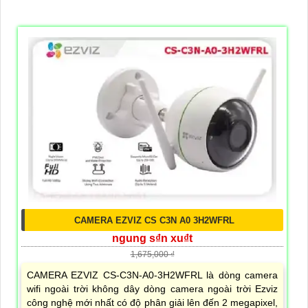
CAMERA EZVIZ CS C3N A0 3H2WFRL
ngung s₫n xu₫t
1,675,000 ₫
CAMERA EZVIZ CS-C3N-A0-3H2WFRL là dòng camera
wifi ngoài trời không dây dòng camera ngoài trời Ezviz
công nghệ mới nhất có độ phân giải lên đến 2 megapixel,