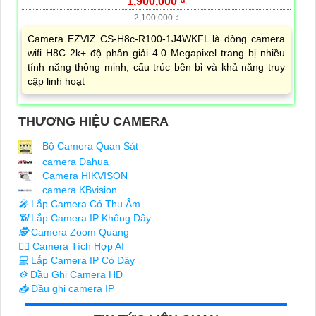
1,900,000 ₫
2,100,000 ₫
Camera EZVIZ CS-H8c-R100-1J4WKFL là dòng camera
wifi H8C 2k+ độ phân giải 4.0 Megapixel trang bị nhiều
tính năng thông minh, cấu trúc bền bỉ và khả năng truy
cập linh hoạt
THƯƠNG HIỆU CAMERA
Bộ Camera Quan Sát
camera Dahua
Camera HIKVISON
camera KBvision
️🎤️
Lắp Camera Có Thu Âm
📶
Lắp Camera IP Không Dây
🕵️
Camera Zoom Quang
🧛‍♀️
Camera Tích Hợp AI
💻
Lắp Camera IP Có Dây
⚙️
Đầu Ghi Camera HD
📥
Đầu ghi camera IP