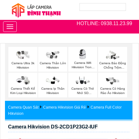
HOTLINE: 0938.11.23.99
Toggle
navigation
Camera Wifi
Camera Ultra 3k
Camera Thân Lớn
Camera Báo Động
Hikvision Trong
Hikvision
Hikvision
Chống Trộm
Nhà
Hikvision
Camera Thiết Kế
Camera Ip Thân
Camera Có Thẻ
Camera Có Hàng
Kim Loại Hikvision
Hikvision
Nhớ SD
Rào Ảo Hikvision
HIKVISION
Camera Quan Sát
Camera Hikvision Giá Rẻ
Camera Full Color
Hikvision
Camera Hikvision DS-2CD1P23G2-IUF