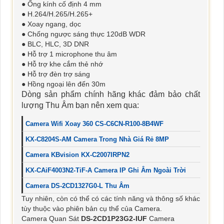
● Ống kính cố định 4 mm
● H.264/H.265/H.265+
● Xoay ngang, dọc
● Chống ngược sáng thực 120dB WDR
● BLC, HLC, 3D DNR
● Hỗ trợ 1 microphone thu âm
● Hỗ trợ khe cắm thẻ nhớ
● Hỗ trợ đèn trợ sáng
● Hồng ngoại lên đến 30m
Dòng sản phẩm chính hãng khác đảm bảo chất
lượng Thu Âm bạn nên xem qua:
Camera Wifi Xoay 360 CS-C6CN-R100-8B4WF
KX-C8204S-AM Camera Trong Nhà Giá Rẻ 8MP
Camera KBvision KX-C2007IRPN2
KX-CAiF4003N2-TiF-A Camera IP Ghi Âm Ngoài Trời
Camera DS-2CD1327G0-L Thu Âm
Tuy nhiên, còn có thể có các tính năng và thông số khác
tùy thuộc vào phiên bản cụ thể của Camera.
Camera Quan Sát
DS-2CD1P23G2-IUF
Camera