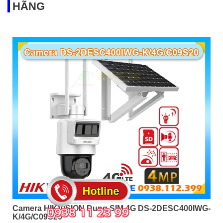
HÃNG
Camera HIKVISION Dung SIM 4G DS-2DESC400IWG-
K/4G/C09S20