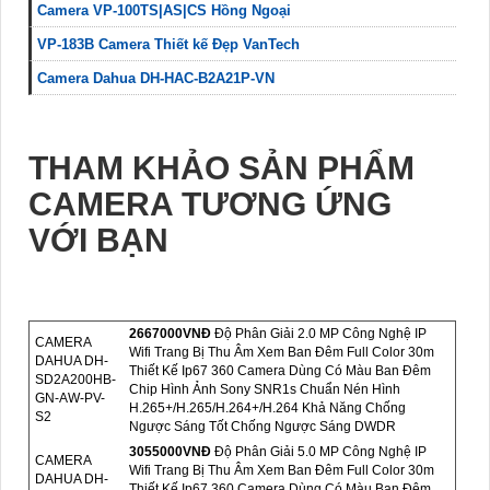
Camera VP-100TS|AS|CS Hồng Ngoại
VP-183B Camera Thiết kế Đẹp VanTech
Camera Dahua DH-HAC-B2A21P-VN
THAM KHẢO SẢN PHẨM
CAMERA TƯƠNG ỨNG
VỚI BẠN
2667000VNÐ
Độ Phân Giải 2.0 MP Công Nghệ IP
CAMERA
Wifi Trang Bị Thu Âm Xem Ban Đêm Full Color 30m
DAHUA DH-
Thiết Kế Ip67 360 Camera Dùng Có Màu Ban Đêm
SD2A200HB-
Chip Hình Ảnh Sony SNR1s Chuẩn Nén Hình
GN-AW-PV-
H.265+/H.265/H.264+/H.264 Khả Năng Chống
S2
Ngược Sáng Tốt Chống Ngược Sáng DWDR
3055000VNÐ
Độ Phân Giải 5.0 MP Công Nghệ IP
CAMERA
Wifi Trang Bị Thu Âm Xem Ban Đêm Full Color 30m
DAHUA DH-
Thiết Kế Ip67 360 Camera Dùng Có Màu Ban Đêm