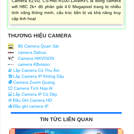
Camera EZVIZ CS-H8c-R100-1J4WKFL là dòng camera
wifi H8C 2k+ độ phân giải 4.0 Megapixel trang bị nhiều
tính năng thông minh, cấu trúc bền bỉ và khả năng truy
cập linh hoạt
THƯƠNG HIỆU CAMERA
Bộ Camera Quan Sát
camera Dahua
Camera HIKVISON
camera KBvision
️🎤️
Lắp Camera Có Thu Âm
📶
Lắp Camera IP Không Dây
🕵️
Camera Zoom Quang
🧛‍♀️
Camera Tích Hợp AI
💻
Lắp Camera IP Có Dây
⚙️
Đầu Ghi Camera HD
📥
Đầu ghi camera IP
TIN TỨC LIÊN QUAN