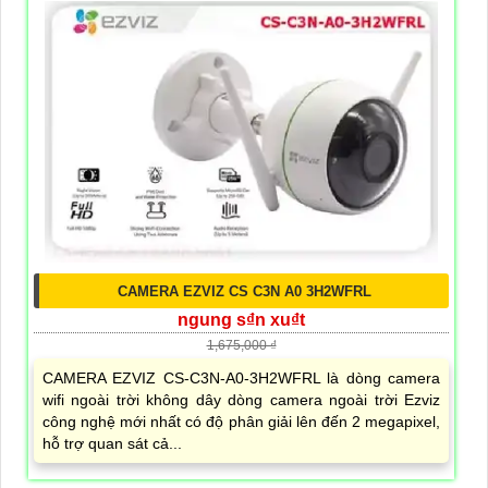
CAMERA EZVIZ CS C3N A0 3H2WFRL
ngung s₫n xu₫t
1,675,000 ₫
CAMERA EZVIZ CS-C3N-A0-3H2WFRL là dòng camera
wifi ngoài trời không dây dòng camera ngoài trời Ezviz
công nghệ mới nhất có độ phân giải lên đến 2 megapixel,
hỗ trợ quan sát cả...