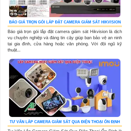
BÁO GIÁ TRỌN GÓI LẮP ĐẶT CAMERA GIÁM SÁT HIKVISION
Báo giá trọn gói lắp đặt camera giám sát Hikvision là dịch
vụ chuyên nghiệp và đáng tin cậy giúp bạn bảo vệ an ninh
tại gia đình, cửa hàng hoặc văn phòng. Với đội ngũ kỹ
thuật...
TƯ VẤN LẮP CAMERA GIÁM SÁT QUA ĐIỆN THOẠI ỔN ĐỊNH