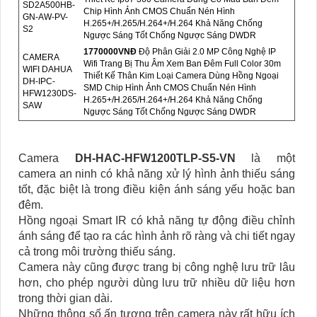
SD2A500HB-
Chip Hình Ảnh CMOS Chuẩn Nén Hình
GN-AW-PV-
H.265+/H.265/H.264+/H.264 Khả Năng Chống
S2
Ngược Sáng Tốt Chống Ngược Sáng DWDR
1770000VNÐ
Độ Phân Giải 2.0 MP Công Nghệ IP
CAMERA
Wifi Trang Bị Thu Âm Xem Ban Đêm Full Color 30m
WIFI DAHUA
Thiết Kế Thân Kim Loại Camera Dùng Hồng Ngoại
DH-IPC-
SMD Chip Hình Ảnh CMOS Chuẩn Nén Hình
HFW1230DS-
H.265+/H.265/H.264+/H.264 Khả Năng Chống
SAW
Ngược Sáng Tốt Chống Ngược Sáng DWDR
Camera
DH-HAC-HFW1200TLP-S5-VN
là một
camera an ninh có khả năng xử lý hình ảnh thiếu sáng
tốt, đặc biệt là trong điều kiện ánh sáng yếu hoặc ban
đêm.
Hồng ngoại Smart IR có khả năng tự động điều chỉnh
ánh sáng để tạo ra các hình ảnh rõ ràng và chi tiết ngay
cả trong môi trường thiếu sáng.
Camera này cũng được trang bị công nghệ lưu trữ lâu
hơn, cho phép người dùng lưu trữ nhiều dữ liệu hơn
trong thời gian dài.
Những thông số ấn tượng trên camera này rất hữu ích