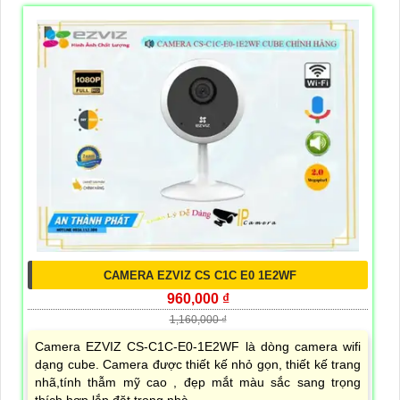
CAMERA EZVIZ CS C1C E0 1E2WF
960,000 ₫
1,160,000 ₫
Camera EZVIZ CS-C1C-E0-1E2WF là dòng camera wifi
dạng cube. Camera được thiết kế nhỏ gọn, thiết kế trang
nhã,tính thẫm mỹ cao , đẹp mắt màu sắc sang trọng
thích hợp lắp đặt trong nhà