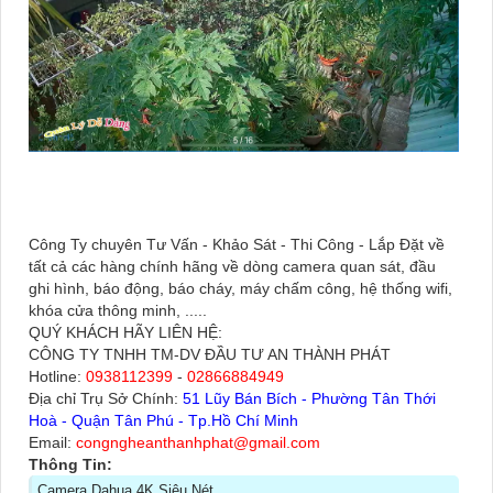
Công Ty chuyên Tư Vấn - Khảo Sát - Thi Công - Lắp Đặt về
tất cả các hàng chính hãng về dòng camera quan sát, đầu
ghi hình, báo động, báo cháy, máy chấm công, hệ thống wifi,
khóa cửa thông minh, .....
QUÝ KHÁCH HÃY LIÊN HỆ:
CÔNG TY TNHH TM-DV ĐẦU TƯ AN THÀNH PHÁT
Hotline:
0938112399
-
02866884949
Địa chỉ Trụ Sở Chính:
51 Lũy Bán Bích - Phường Tân Thới
Hoà - Quận Tân Phú - Tp.Hồ Chí Minh
Email:
congngheanthanhphat@gmail.com
Thông Tin:
Camera Dahua 4K Siêu Nét