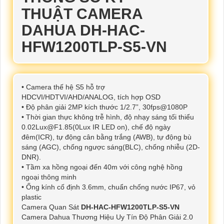
THUẬT CAMERA
DAHUA DH-HAC-
HFW1200TLP-S5-VN
• Camera thế hệ S5 hỗ trợ
HDCVI/HDTVI/AHD/ANALOG, tích hợp OSD
• Độ phân giải 2MP kích thước 1/2.7”, 30fps@1080P
• Thời gian thực không trễ hình, độ nhạy sáng tối thiểu
0.02Lux@F1.85(0Lux IR LED on), chế độ ngày
đêm(ICR), tự động cân bằng trắng (AWB), tự động bù
sáng (AGC), chống ngược sáng(BLC), chống nhiễu (2D-
DNR).
• Tầm xa hồng ngoại đến 40m với công nghệ hồng
ngoại thông minh
• Ống kính cố định 3.6mm, chuẩn chống nước IP67, vỏ
plastic
Camera Quan Sát
DH-HAC-HFW1200TLP-S5-VN
Camera Dahua Thương Hiệu Uy Tín Độ Phân Giải 2.0