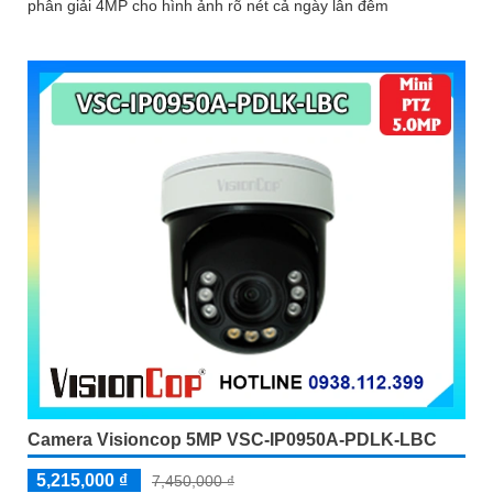
phân giải 4MP cho hình ảnh rõ nét cả ngày lẫn đêm
Camera Visioncop 5MP VSC-IP0950A-PDLK-LBC
5,215,000 ₫
7,450,000 ₫