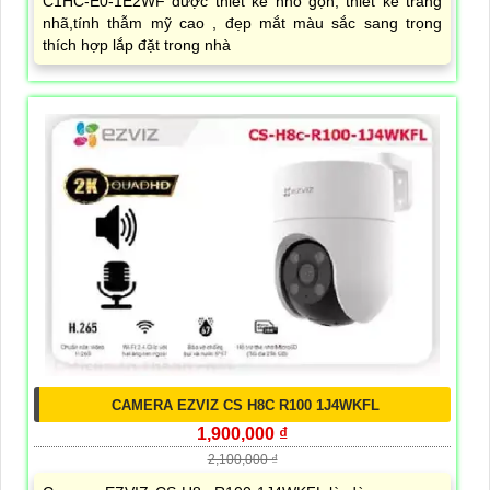
C1HC-E0-1E2WF được thiết kế nhỏ gọn, thiết kế trang
nhã,tính thẫm mỹ cao , đẹp mắt màu sắc sang trọng
thích hợp lắp đặt trong nhà
CAMERA EZVIZ CS H8C R100 1J4WKFL
1,900,000 ₫
2,100,000 ₫