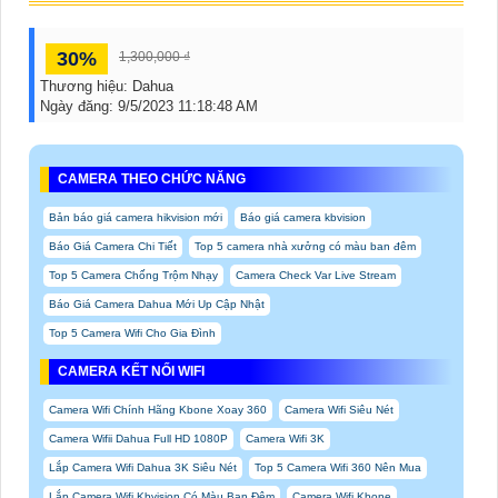
30%
1,300,000 ₫
Thương hiệu:
Dahua
Ngày đăng:
9/5/2023 11:18:48 AM
CAMERA THEO CHỨC NĂNG
Bản báo giá camera hikvision mới
Báo giá camera kbvision
Báo Giá Camera Chi Tiết
Top 5 camera nhà xưởng có màu ban đêm
Top 5 Camera Chống Trộm Nhạy
Camera Check Var Live Stream
Báo Giá Camera Dahua Mới Up Cập Nhật
Top 5 Camera Wifi Cho Gia Đình
CAMERA KẾT NỐI WIFI
Camera Wifi Chính Hãng Kbone Xoay 360
Camera Wifi Siêu Nét
Camera Wifii Dahua Full HD 1080P
Camera Wifi 3K
Lắp Camera Wifi Dahua 3K Siêu Nét
Top 5 Camera Wifi 360 Nên Mua
Lắp Camera Wifi Kbvision Có Màu Ban Đêm
Camera Wifi Kbone