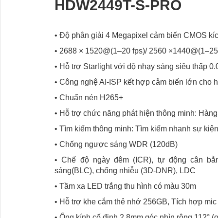
HDW2449T-S-PRO
• Độ phân giải 4 Megapixel cảm biến CMOS kíc
• 2688 × 1520@(1–20 fps)/ 2560 ×1440@(1–25/
• Hỗ trợ Starlight với độ nhạy sáng siêu thấp 
• Công nghệ AI-ISP kết hợp cảm biến lớn cho 
• Chuẩn nén H265+
• Hỗ trợ chức năng phát hiện thông minh: Hàng
• Tìm kiếm thông minh: Tìm kiếm nhanh sự kiện
• Chống ngược sáng WDR (120dB)
• Chế độ ngày đêm (ICR), tự động cân bằ
sáng(BLC), chống nhiễu (3D-DNR), LDC
• Tầm xa LED trắng thu hình có màu 30m
• Hỗ trợ khe cắm thẻ nhớ 256GB, Tích hợp mic
• Ống kính cố định 2.8mm góc nhìn rộng 112° (