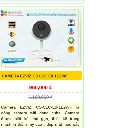
CAMERA EZVIZ CS C1C E0 1E2WF
960,000 ₫
1,160,000 ₫
Camera EZVIZ CS-C1C-E0-1E2WF là
dòng camera wifi dạng cube. Camera
được thiết kế nhỏ gọn, thiết kế trang
nhã,tính thẫm mỹ cao , đẹp mắt màu sắc