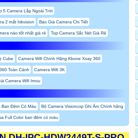
p 5 Camera Lắp Ngoài Trời
a 2 mắt hikvision
Báo Giá Camera Chi Tiết
mera nào tốt nhất giá rẻ
Top Camera Sắc Nét Giá Rẻ
z Cube
Camera Wifi Chính Hãng Kbone Xoay 360
 360 Toàn Cảnh
Camera Wifi 3K
iá Camera Wifi Imou
 Ban Đêm Có Màu
Bộ Camera Visioncop Ghi Âm Chính hãng
a Full Color ban đêm có màu
IN
DH-IPC-HDW2449T-S-PRO