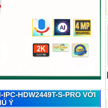
-IPC-HDW2449T-S-PRO
VỚI
HÚ Ý