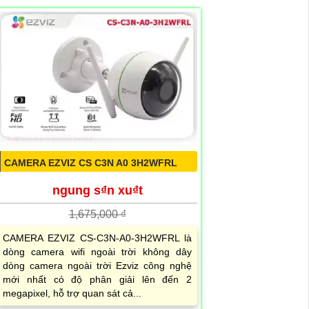
CAMERA EZVIZ CS C3N A0 3H2WFRL
ngung s₫n xu₫t
1,675,000 ₫
CAMERA EZVIZ CS-C3N-A0-3H2WFRL là
dòng camera wifi ngoài trời không dây
dòng camera ngoài trời Ezviz công nghệ
mới nhất có độ phân giải lên đến 2
megapixel, hỗ trợ quan sát cả...