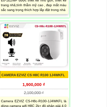
E0-1E2WF được thiết kế nhỏ gọn, thiết kế
trang nhã,tính thẫm mỹ cao , đẹp mắt màu
sắc sang trọng thích hợp lắp đặt trong nhà
CAMERA EZVIZ CS H8C R100 1J4WKFL
1,900,000 ₫
2,100,000 ₫
Camera EZVIZ CS-H8c-R100-1J4WKFL là
dòng camera wifi H8C 2k+ độ phân giải 4.0