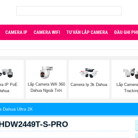
CAMERA IP
CAMERA WIFI
TƯ VẤN LẮP CAMERA
ĐẦU GHI PH
Lắp Camera Wifi 360
ra IP PoE
Camera Ip 3k Dahua
Lắp Camera
Dahua Ngoài Trời
Dahua
Trackin
 Dahua Ultra 2K
-HDW2449T-S-PRO