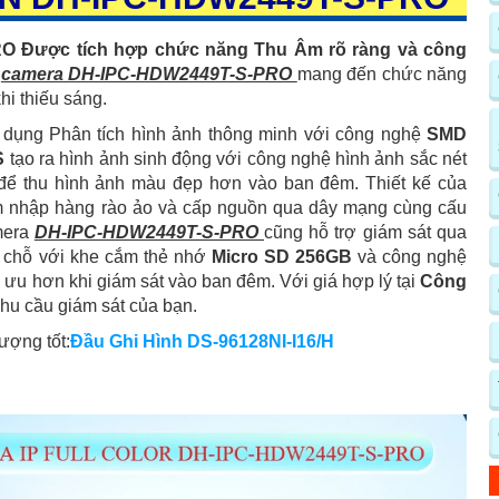
 Được tích hợp chức năng Thu Âm rõ ràng và công
h
camera DH-IPC-HDW2449T-S-PRO
mang đến chức năng
khi thiếu sáng.
dụng Phân tích hình ảnh thông minh với công nghệ
SMD
S
tạo ra hình ảnh sinh động với công nghệ hình ảnh sắc nét
ể thu hình ảnh màu đẹp hơn vào ban đêm. Thiết kế của
 nhập hàng rào ảo và cấp nguồn qua dây mạng cùng cấu
mera
DH-IPC-HDW2449T-S-PRO
cũng hỗ trợ giám sát qua
i chỗ với khe cắm thẻ nhớ
Micro SD 256GB
và công nghệ
i ưu hơn khi giám sát vào ban đêm. Với giá hợp lý tại
Công
nhu cầu giám sát của bạn.
ượng tốt:
Đầu Ghi Hình DS-96128NI-I16/H