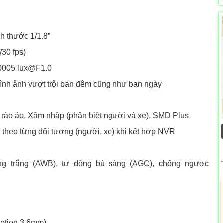
h thước 1/1.8”
30 fps)
0.0005 lux@F1.0
hình ảnh vượt trội ban đêm cũng như ban ngày
 rào ảo, Xâm nhập (phân biệt người và xe), SMD Plus
 theo từng đối tượng (người, xe) khi kết hợp NVR
ng trắng (AWB), tự động bù sáng (AGC), chống ngược
option 3.6mm)