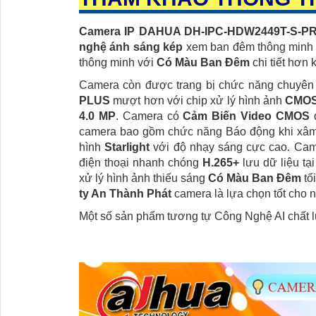
Camera IP DAHUA DH-IPC-HDW2449T-S-PRO
nghệ ánh sáng kép
xem ban đêm thông min
thông minh với
Có Màu Ban Ðêm
chi tiết hơn 
Camera còn được trang bị chức năng chuyên 
PLUS
mượt hơn với chip xử lý hình ảnh
CMO
4.0 MP
. Camera có
Cảm Biến Video CMOS
đ
camera bao gồm chức năng Báo động khi xâm
hình
Starlight
với độ nhạy sáng cực cao. Ca
điện thoại nhanh chóng
H.265+
lưu dữ liệu tạ
xử lý hình ảnh thiếu sáng
Có Màu Ban Ðêm
tố
ty An Thành Phát
camera là lựa chọn tốt cho 
Một số sản phẩm tương tự Công Nghệ AI chất l