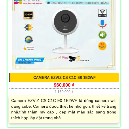
CAMERA EZVIZ CS C1C E0 1E2WF
960,000 ₫
1,160,000 ₫
Camera EZVIZ CS-C1C-E0-1E2WF là dòng camera wifi
dạng cube. Camera được thiết kế nhỏ gọn, thiết kế trang
nhã,tính thẫm mỹ cao , đẹp mắt màu sắc sang trọng
thích hợp lắp đặt trong nhà