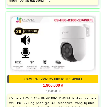
thích hợp lắp đặt trong nhà
CAMERA EZVIZ CS H8C R100 1J4WKFL
1,900,000 ₫
2,100,000 ₫
Camera EZVIZ CS-H8c-R100-1J4WKFL là dòng camera
wifi H8C 2k+ độ phân giải 4.0 Megapixel trang bị nhiều