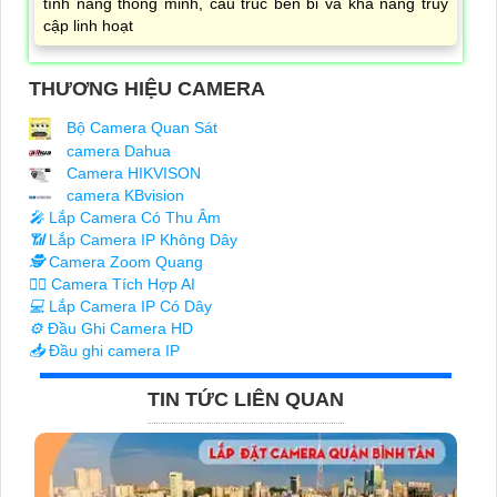
tính năng thông minh, cấu trúc bền bỉ và khả năng truy
cập linh hoạt
THƯƠNG HIỆU CAMERA
Bộ Camera Quan Sát
camera Dahua
Camera HIKVISON
camera KBvision
️🎤️
Lắp Camera Có Thu Âm
📶
Lắp Camera IP Không Dây
🕵️
Camera Zoom Quang
🧛‍♀️
Camera Tích Hợp AI
💻
Lắp Camera IP Có Dây
⚙️
Đầu Ghi Camera HD
📥
Đầu ghi camera IP
TIN TỨC LIÊN QUAN