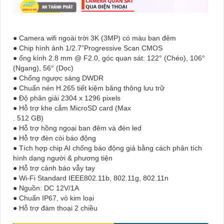
● Camera wifi ngoài trời 3K (3MP) có màu ban đêm
● Chip hình ảnh 1/2.7”Progressive Scan CMOS
● ống kính 2.8 mm @ F2.0, góc quan sát: 122° (Chéo), 106°
(Ngang), 56° (Dọc)
● Chống ngược sáng DWDR
● Chuẩn nén H.265 tiết kiệm băng thông lưu trữ
● Độ phân giải 2304 x 1296 pixels
● Hỗ trợ khe cắm MicroSD card (Max
. 512 GB)
● Hỗ trợ hồng ngoại ban đêm và đèn led
● Hỗ trợ đèn còi báo động
● Tích hợp chip AI chống báo động giả bằng cách phân tích
hình dạng người & phương tiện
● Hỗ trợ cảnh báo vẫy tay
● Wi-Fi Standard IEEE802.11b, 802.11g, 802.11n
● Nguồn: DC 12V/1A
● Chuẩn IP67, vỏ kim loại
● Hỗ trợ đàm thoại 2 chiều