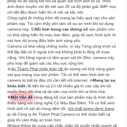
phép tôi dễ dàng kết nối và quan sát hình ảnh từ xa. Hình
ảnh được truyền với độ nét cao 2K và độ phân giải 3MP, mọi
chi tiết đều được hiển thị rõ nét và sắc nét.
Công nghệ AI chống trộm đã mang lại hiệu quả cao cho sản
phẩm này. Tôi cảm thấy yên tâm về sự an ninh khi sử dụng
camera này. ♊
Nỗi hơn trong các thông số
sản phẩm còn
có khả năng hiển thị màu ban đêm, giúp tôi xem hình ảnh rõ
nét hơn dù trong điều kiện ánh sáng yếu.
Camera có khả năng chống nước, vì vậy Từng công trình có
thể lắp đặt nó ở ngoài trời mà không phải lo lắng về mưa
nắng. Với hồng ngoại có tầm quan sát tới 30m, camera này
phù hợp để giám sát các khu vực rộng lớn.
☣️
An Thành Phát nhận thấy rất
ấn tượng với khả năng giám
sát qua mạng của sản phẩm. Tôi có thể xem hình ảnh từ
camera từ bất kỳ đâu chỉ cần kết nối internet. ❇️
Mang lại sự
khác biệt
rất tiện lợi và Có rất nhiều giá trị cao cấp khi tôi
muốn theo dõi nhà và tài sản của mình khi ra khỏi nhà.
❄
Một Vấn đề
cộng đáng kể của sản phẩm này là hình ảnh
thiếu sáng với công nghệ Có Màu Ban Ðêm. Tôi có thể xem
hình ảnh rõ nét dù trong đêm tối.
Với chất lượng được trang
bị
rất Công ty An Thành Phát Camera có thể nhận biết và
giúp tôi cảm thấy an toàn hơn.
Những thông tin cung cấp chắc chắn tôi muốn nhấn mạnh về