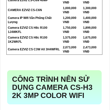
Camera Ezviz CS-C6N 40MP
VNĐ
VNĐ
1,000,000
1,300,000
CAMERA EZVIZ CS-C6N
VNĐ
VNĐ
Camera IP Wifi Văn Phòng Chất
1,200,000
1,400,000
Lượng
VNĐ
VNĐ
Camera EZVIZ CS H8c R100
1,750,000
1,899,000
1J4WKFL
VNĐ
VNĐ
Camera EZVIZ CS H8c R100
1,575,000
1,675,000
1K2WKFL
VNĐ
VNĐ
2,073,000
2,473,000
Camera EZVIZ CS C3W A0 3H4WFRL
VNĐ
VNĐ
CÔNG TRÌNH NÊN SỬ
DỤNG CAMERA
CS-H3
2K 3MP COLOR
WIFI