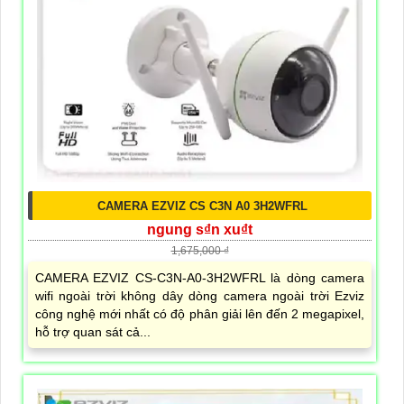
CAMERA EZVIZ CS C3N A0 3H2WFRL
ngung s₫n xu₫t
1,675,000 ₫
CAMERA EZVIZ CS-C3N-A0-3H2WFRL là dòng camera
wifi ngoài trời không dây dòng camera ngoài trời Ezviz
công nghệ mới nhất có độ phân giải lên đến 2 megapixel,
hỗ trợ quan sát cả...