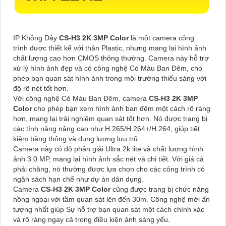
IP Không Dây
CS-H3 2K 3MP Color
là một camera công
trình được thiết kế với thân Plastic, nhưng mang lại hình ảnh
chất lượng cao hơn CMOS thông thường. Camera này hỗ trợ
xử lý hình ảnh đẹp và có công nghệ Có Màu Ban Ðêm, cho
phép bạn quan sát hình ảnh trong môi trường thiếu sáng với
độ rõ nét tốt hơn.
Với công nghệ Có Màu Ban Ðêm, camera
CS-H3 2K 3MP
Color
cho phép bạn xem hình ảnh ban đêm một cách rõ ràng
hơn, mang lại trải nghiệm quan sát tốt hơn. Nó được trang bị
các tính năng nâng cao như H.265/H.264+/H.264, giúp tiết
kiệm băng thông và dung lượng lưu trữ.
Camera này có độ phân giải Ultra 2k lite và chất lượng hình
ảnh 3.0 MP, mang lại hình ảnh sắc nét và chi tiết. Với giá cả
phải chăng, nó thường được lựa chọn cho các công trình có
ngân sách hạn chế như dự án dân dụng.
Camera
CS-H3 2K 3MP Color
cũng được trang bị chức năng
hồng ngoại với tầm quan sát lên đến 30m. Công nghệ mới ấn
tượng nhất giúp Sự hỗ trợ bạn quan sát một cách chính xác
và rõ ràng ngay cả trong điều kiện ánh sáng yếu.