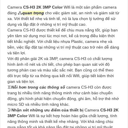
Camera
CS-H3 2K 3MP Color
Wifi là một sản phẩm camera
đáng ⁂
quan trọng
cho việc giám sát, an ninh và giám sát từ
xa. Với thiết kế nhẹ và tinh tế, nó là lựa chọn lý tưởng để sử
dụng và lắp đặt ở những vị trí mỹ thuật cao.
Camera CS-H3 được thiết kế để chịu mưa nắng tốt, giúp bạn
yên tâm sử dụng mọi lúc mọi nơi, kể cả trong điều kiện thời
tiết khắc nghiệt. Với chất liệu nhựa Plastic, camera nhẹ và
bền, việc lắp đặt tại những vị trí mỹ thuật cao trở nên dễ dàng
và tiện lợi.
Với độ phân giải 2K và 3MP, camera CS-H3 có chất lượng
hình ảnh rõ nét và chi tiết, cho phép bạn quan sát với độ
tương phản cao và màu sắc sắc nét. Bạn cũng có thể theo
dõi trực tiếp từ xa thông qua kết nối Wifi, giúp tiết kiệm thời
gian và tiện lợi.
♊
Nỗi hơn trong các thông số
camera CS-H3 còn được
trang bị nhiều tính năng thông minh như cảnh báo chuyển
động, ghi hình phát hiện chuyển động, ghi âm, hỗ trợ thẻ nhớ
micro SD và nhiều tính năng khác.
🌛
Nhận xét những ưu điểm của thiết bị
Camera
CS-H3 2K
3MP Color
Wifi là sự kết hợp hoàn hảo giữa chất lượng, tính
năng thông minh và thiết kế nhẹ nhàng. Với khả năng chịu
mưa nắng tốt và khả năng lắp đặt tại những vị trí mỹ thuật