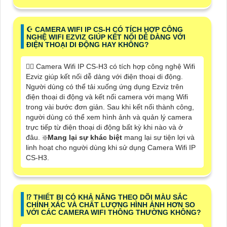
☪ CAMERA WIFI IP CS-H CÓ TÍCH HỢP CÔNG
NGHỆ WIFI EZVIZ GIÚP KẾT NỐI DỄ DÀNG VỚI
ĐIỆN THOẠI DI ĐỘNG HAY KHÔNG?
🙆‍♀️ Camera Wifi IP CS-H3 có tích hợp công nghệ Wifi
Ezviz giúp kết nối dễ dàng với điện thoại di động.
Người dùng có thể tải xuống ứng dụng Ezviz trên
điện thoại di động và kết nối camera với mạng Wifi
trong vài bước đơn giản. Sau khi kết nối thành công,
người dùng có thể xem hình ảnh và quản lý camera
trực tiếp từ điện thoại di động bất kỳ khi nào và ở
đâu. ❇️
Mang lại sự khác biệt
mang lại sự tiện lợi và
linh hoạt cho người dùng khi sử dụng Camera Wifi IP
CS-H3.
⁉️ THIẾT BỊ CÓ KHẢ NĂNG THEO DÕI MÀU SẮC
CHÍNH XÁC VÀ CHẤT LƯỢNG HÌNH ẢNH HƠN SO
VỚI CÁC CAMERA WIFI THÔNG THƯỜNG KHÔNG?