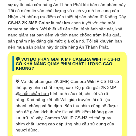
sự uy tín của cửa hàng An Thành Phát khi bán sản phẩm này.
Tôi có niềm tin vào chất lượng và dịch vụ mà họ cung cấp.
Nhận xét những ưu điểm của thiết bị sản phẩm IP Không Dây
CS-H3 2K 3MP Color
là một lựa chọn tuyệt vời cho một
camera an ninh. Với thiết kế tiên tiến, hình ảnh sắc nét, khả
năng giám sát ban đêm và tính năng chống trộm hiệu quả,
sản phẩm này đáng giá mức giá của nó. Tôi sẽ khuyên bạn
nên mua sản phẩm này từ cửa hàng An Thành Phát.
️💬 VỚI ĐỘ PHÂN GIẢI K MP CAMERA WIFI IP CS-H3
CÓ KHẢ NĂNG QUAY PHIM CHẤT LƯỢNG CAO
KHÔNG?
💖 Với độ phân giải 2K 3MP, Camera Wifi IP CS-H3 có
thể quay phim chất lượng cao. Độ phân giải 2K 3MP
⁂
chắc chắn hơn
hình ảnh sắc nét, chi tiết và rõ
ràng. Khả năng kết nối Wifi giúp truyền tải dữ liệu
nhanh chóng và ổn định. Bản thu phim cũng sẽ được
nén để giảm kích thước file và tiết kiệm không gian
lưu trữ. Vì vậy, Camera Wifi IP CS-H3 có thể quay
phim chất lượng cao đáp ứng nhu cầu sử dụng của
người dùng.