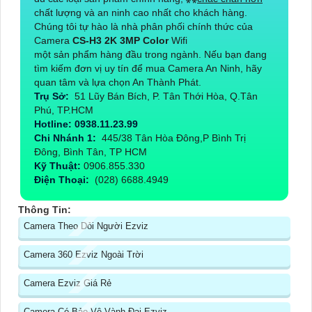
chất lượng và an ninh cao nhất cho khách hàng.
Chúng tôi tự hào là nhà phân phối chính thức của
Camera
CS-H3 2K 3MP Color
Wifi
một sản phẩm hàng đầu trong ngành. Nếu bạn đang
tìm kiếm đơn vị uy tín để mua Camera An Ninh, hãy
quan tâm và lựa chọn An Thành Phát.
Trụ Sở:
51 Lũy Bán Bích, P. Tân Thới Hòa, Q.Tân
Phú, TP.HCM
Hotline: 0938.11.23.99
Chi Nhánh 1:
445/38 Tân Hòa Đông,P Bình Trị
Đông, Bình Tân, TP HCM
Kỹ Thuật:
0906.855.330
Điện Thoại:
(028) 6688.4949
Thông Tin:
Camera Theo Dỏi Người Ezviz
Camera 360 Ezviz Ngoài Trời
Camera Ezviz Giá Rẻ
Camera Có Bảo Vệ Vành Đai Ezviz