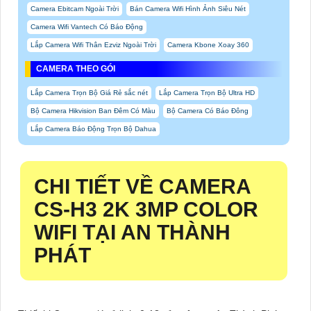
Camera Ebitcam Ngoài Trời
Bán Camera Wifi Hình Ảnh Siêu Nét
Camera Wifi Vantech Có Báo Động
Lắp Camera Wifi Thân Ezviz Ngoài Trời
Camera Kbone Xoay 360
CAMERA THEO GÓI
Lắp Camera Trọn Bộ Giá Rẻ sắc nét
Lắp Camera Trọn Bộ Ultra HD
Bộ Camera Hikvision Ban Đêm Có Màu
Bộ Camera Có Báo Đông
Lắp Camera Báo Động Trọn Bộ Dahua
CHI TIẾT VỀ CAMERA
CS-H3 2K 3MP COLOR
WIFI TẠI AN THÀNH
PHÁT