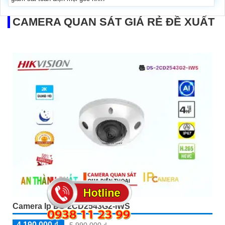
CAMERA QUAN SÁT GIÁ RẺ ĐỀ XUẤT
Camera Ip DS-2CD2543G2-IWS
4,190,000 ₫
5,990,000 ₫