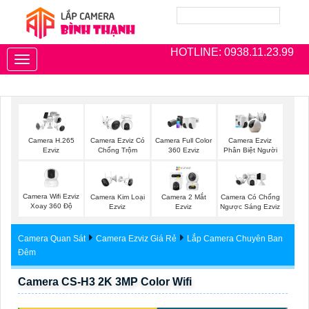
HOTLINE: 0938.11.23.99
Toggle
navigation
Camera H.265
Camera Ezviz Có
Camera Full Color
Camera Ezviz
Ezviz
Chống Trộm
360 Ezviz
Phân Biệt Người
Camera Wifi Ezviz
Camera Kim Loại
Camera 2 Mắt
Camera Có Chống
Xoay 360 Độ
Ezviz
Ezviz
Ngược Sáng Ezviz
Camera Quan Sát
Camera Ezviz Giá Rẻ
Lắp Camera Chuyên Ban
Đêm
Camera CS-H3 2K 3MP Color Wifi