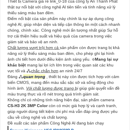
Thiết bị Camera giá rẻ link_0-18 của công ty An Thành Phát
thật sự nổi bật với công nghệ AI tiên tiến và tính năng xử lý
thiếu sáng màu ban đêm.
Điểm nổi bật của sản phẩm này chính là sự áp dụng công
nghệ AI, giúp nhận diện và tiếp cận thông tin một cách nhanh
chóng, chính xác. Công nghệ mới ấn tượng nhất giúp Sự hỗ
trợ cải thiện hiệu suất và hiệu quả của camera trong việc
giám sát và bảo vệ an ninh.
Chất lượng vượt trội hơn cả
sản phẩm còn được trang bị khả
năng xử lý thiếu sáng màu ban đêm, cho phép ghi lại hình
ảnh chi tiết hơn dưới điều kiện ánh sáng yếu. ❇️
Mang lại sự
khác biệt
mang lại lợi ích lớn trong việc quan sát các khu
vực tối và ⁂
chắc chắn hơn
an ninh 24/7
Đáng ⁂
quan trọng
, thiết bị này còn được tích hợp với cảm
biến CMOS, mang đến màu sắc sặc sỡ và sống động cho
hình ảnh.
Với chất lượng được trang bị
giúp giải quyết vấn đề
màu trung thực và rõ nét trong quá trình giám sát.
Không chỉ có những tính năng hiện đại, sản phẩm camera
CS-H3 2K 3MP Color
còn có mức giá hợp lý và cạnh tranh,
giúp người dùng tiết kiệm chi phí mà vẫn đáp ứng được yêu
cầu về công nghệ và chất lượng.
Đề xuất các sản phẩm Công Nghệ AI đang bán chạy