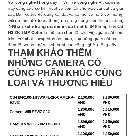
Với công nghệ không dây IP Wifi và công nghệ AI, camera
này cung cấp sự linh hoạt và tiện ích cho việc cài đặt và giám
sát. Bạn có thể dễ dàng cài đặt và kết nối camera với mạng
wifi để theo dõi từ xa thông qua ứng dụng điện thoại di động.
🌛
Nhận xét những ưu điểm của thiết bị
IP Không Dây
CS-
H3 2K 3MP Color
là một lựa chọn tốt cho việc giám sát công
trình với chất lượng hình ảnh cao, khả năng quan sát ban
đêm tốt và tính năng linh hoạt của công nghệ không dây.
THAM KHẢO THÊM
NHỮNG CAMERA CÓ
CÙNG PHÂN KHÚC CÙNG
LOẠI VÀ THƯƠNG HIỆU
CS-H8-R100-1H3WKFL-2K-CAMERA-
2,100,000
2,280,000
EZVIZ
VNĐ
VNĐ
1,800,000
2,015,000
Camera Wifi EZVIZ C8C
VNĐ
VNĐ
1,899,000
2,650,000
CAMERA WIFI EZVIZ CS-H8C
VNĐ
VNĐ
1,100,000
1,150,000