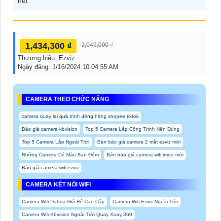
hết
1,434,300 ₫
2,049,000 ₫
Thương hiệu:
Ezviz
Ngày đăng:
1/16/2024 10:04:55 AM
CAMERA THEO CHỨC NĂNG
camera quay lại quá trình đóng hàng shopee tiktok
Báo giá camera kbvision
Top 5 Camera Lắp Công Trình Nên Dùng
Top 5 Camera Lắp Ngoài Trời
Bản báo giá camera 2 mắt ezviz mới
Những Camera Có Màu Ban Đêm
Bản báo giá camera wifi imou mới
Báo giá camera wifi ezviz
CAMERA KẾT NỐI WIFI
Camera Wifi Dahua Giá Rẻ Cao Cấp
Camera Wifi Ezviz Ngoài Trời
Camera Wifi Kbvision Ngoài Trời Quay Xoay 360