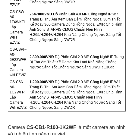
Chống Ngược Sáng DWDR
EZVIZ
CS-C8W-
2647000VNÐ
Độ Phân Giải 4.0 MP Công Nghệ IP Wifi
A0-
Trang Bị Thu Âm Xem Ban Đêm Hồng Ngoại 30m Thiết
1F4WKFL
Kế Xoay 360 Camera Dùng Hồng Ngoại EXIR Chip Hình
Lắp
Ảnh Sony STARVIS CMOS Chuẩn Nén Hình
Camera
H.265/H.264+/H.264 Khả Năng Chống Ngược Sáng Tốt
WIFI
Chống Ngược Sáng DWDR
EZVIZ
CS-C8PF-
A0-
2.809.000VNÐ
Độ Phân Giải 2.0 MP Công Nghệ IP Trang
6E22WFR
Bị Thu Âm Thiết Kế Dome Kim Loại Khả Năng Chống
Lắp
Ngược Sáng Tốt Chống Ngược Sáng DWDR 130db
Camera
wifi EZVIZ
CS-C6N-
1.200.000VNÐ
Độ Phân Giải 2.0 MP Công Nghệ IP Wifi
A0-
Trang Bị Thu Âm Xem Ban Đêm Hồng Ngoại 20m Thiết
1C2WFR
Kế Xoay 360 Camera Dùng Hồng Ngoại EXIR Chip Hình
Lắp
Ảnh Sony STARVIS CMOS Chuẩn Nén Hình
Camera
H.265/H.264+/H.264 Khả Năng Chống Ngược Sáng Tốt
Wifi EZVIZ
Chống Ngược Sáng DWDR
Camera
CS-CB1-R100-1K2WF
là một camera an ninh
với nhiều tính năng ưu việt.