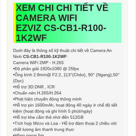
XEM CHI CHI TIẾT VỀ
CAMERA WIFI
EZVIZ CS-CB1-R100-
1K2WF
Dưới đây là thông số kỹ thuật chi tiết về Camera An
Ninh
CS-CB1-R100-1K2WF
:
Camera WiFi 2MP - H.265
•Độ phân giải 1920x1080 @ 25fps
•Ống kính 2.8mm@ F2.2, 113°(Chéo), 90° (Ngang),50°
(Dọc)
•Hỗ trợ 3D DNR , ICR
•Chuấn nén H.265/H.264
•Phát hiện chuyển động thông minh
•Hỗ trợ pin 1600mAh, hoạt động 40 ngày ở chế độ tiết
kiệm (hoạt động và ghi hình 5 phút/ngày)
•Hỗ trợ khe cắm thẻ nhớ đến 512GB
•Tích hợp Micro và Loa - Hỗ trợ đàm thoại 2 chiều với
chất lượng âm thanh trung thực
•Hồng ngoại 5m