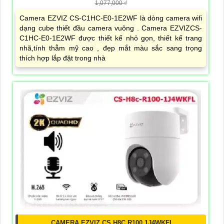
1,077,000 ₫
Camera EZVIZ CS-C1HC-E0-1E2WF là dòng camera wifi
dạng cube thiết đầu camera vuông . Camera EZVIZCS-
C1HC-E0-1E2WF được thiết kế nhỏ gọn, thiết kế trang
nhã,tính thẫm mỹ cao , đẹp mắt màu sắc sang trọng
thích hợp lắp đặt trong nhà
CAMERA EZVIZ CS H8C R100 1J4WKFL