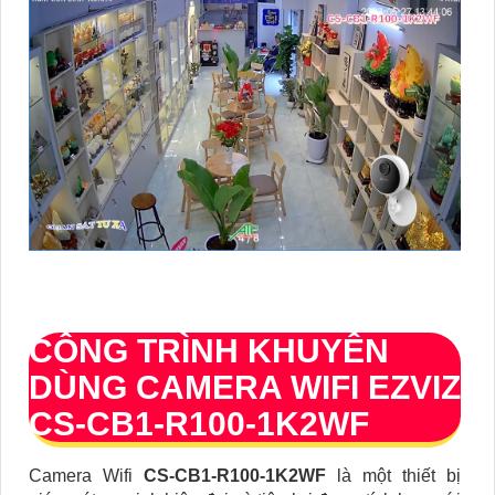
CÔNG TRÌNH KHUYÊN
DÙNG CAMERA WIFI EZVIZ
CS-CB1-R100-1K2WF
Camera Wifi
CS-CB1-R100-1K2WF
là một thiết bị