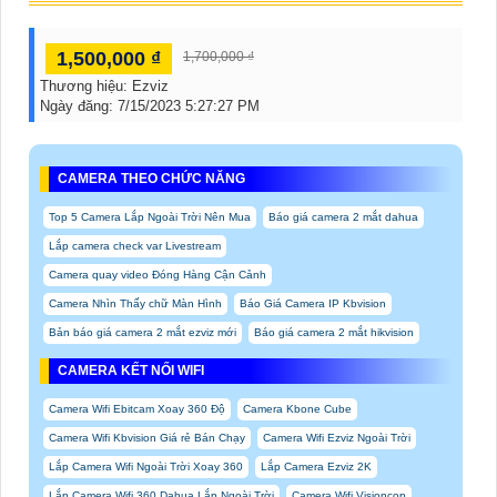
1,500,000 ₫
1,700,000 ₫
Thương hiệu:
Ezviz
Ngày đăng:
7/15/2023 5:27:27 PM
CAMERA THEO CHỨC NĂNG
Top 5 Camera Lắp Ngoài Trời Nên Mua
Báo giá camera 2 mắt dahua
Lắp camera check var Livestream
Camera quay video Đóng Hàng Cận Cảnh
Camera Nhìn Thấy chữ Màn Hình
Báo Giá Camera IP Kbvision
Bản báo giá camera 2 mắt ezviz mới
Báo giá camera 2 mắt hikvision
CAMERA KẾT NỐI WIFI
Camera Wifi Ebitcam Xoay 360 Độ
Camera Kbone Cube
Camera Wifi Kbvision Giá rẻ Bán Chạy
Camera Wifi Ezviz Ngoài Trời
Lắp Camera Wifi Ngoài Trời Xoay 360
Lắp Camera Ezviz 2K
Lắp Camera Wifi 360 Dahua Lắp Ngoài Trời
Camera Wifi Visioncop