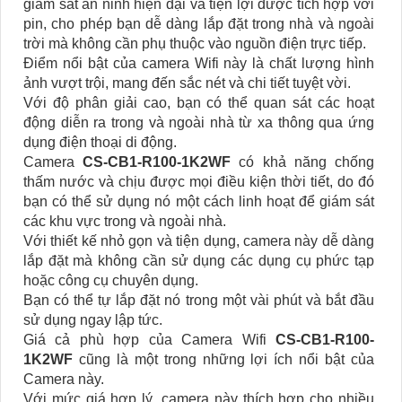
giám sát an ninh hiện đại và tiện lợi được tích hợp với
pin, cho phép bạn dễ dàng lắp đặt trong nhà và ngoài
trời mà không cần phụ thuộc vào nguồn điện trực tiếp.
Điểm nổi bật của camera Wifi này là chất lượng hình
ảnh vượt trội, mang đến sắc nét và chi tiết tuyệt vời.
Với độ phân giải cao, bạn có thể quan sát các hoạt
động diễn ra trong và ngoài nhà từ xa thông qua ứng
dụng điện thoại di động.
Camera
CS-CB1-R100-1K2WF
có khả năng chống
thấm nước và chịu được mọi điều kiện thời tiết, do đó
bạn có thể sử dụng nó một cách linh hoạt để giám sát
các khu vực trong và ngoài nhà.
Với thiết kế nhỏ gọn và tiện dụng, camera này dễ dàng
lắp đặt mà không cần sử dụng các dụng cụ phức tạp
hoặc công cụ chuyên dụng.
Bạn có thể tự lắp đặt nó trong một vài phút và bắt đầu
sử dụng ngay lập tức.
Giá cả phù hợp của Camera Wifi
CS-CB1-R100-
1K2WF
cũng là một trong những lợi ích nổi bật của
Camera này.
Với mức giá hợp lý, camera này thích hợp cho nhiều