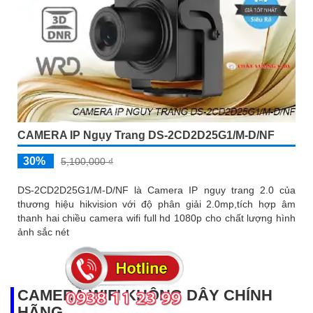
CAMERA IP Ngụy Trang DS-2CD2D25G1/M-D/NF
30%
5,100,000 ₫
DS-2CD2D25G1/M-D/NF là Camera IP ngụy trang 2.0 của
thương hiệu hikvision với độ phân giải 2.0mp,tích hợp âm
thanh hai chiều camera wifi full hd 1080p cho chất lượng hình
ảnh sắc nét
CAMERA WIFI KHÔNG DÂY CHÍNH
HÃNG