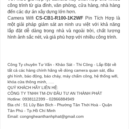
công trình từ gia đình, văn phòng, cửa hàng, nhà hàng
đến các dự án xây dựng lớn hơn.
Camera Wifi
CS-CB1-R100-1K2WF
Pin Tích Hợp là
một giải pháp giám sát an ninh ưu việt với khả năng
lắp đặt dễ dàng trong nhà và ngoài trời, chất lượng
hình ảnh sắc nét, và giá phù hợp với nhiều công trình.
Công Ty chuyên Tư Vấn - Khảo Sát - Thi Công - Lắp Đặt về
tất cả các hàng chính hãng về dòng camera quan sát, đầu
ghi hình, báo động, báo cháy, máy chấm công, hệ thống wifi,
khóa cửa thông minh, .....
QUÝ KHÁCH HÃY LIÊN HỆ:
CÔNG TY TNHH TM-DV ĐẦU TƯ AN THÀNH PHÁT
Hotline: 0938112399 - 02866884949
Địa chỉ : 51 Lũy Bán Bích - Phường Tân Thới Hoà - Quận
Tân Phú - Tp.Hồ Chí Minh
Email: congngheanthanhphat@gmail.com