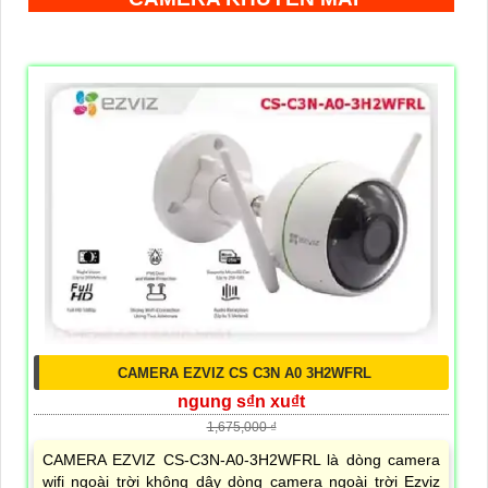
CAMERA EZVIZ CS C3N A0 3H2WFRL
ngung s₫n xu₫t
1,675,000 ₫
CAMERA EZVIZ CS-C3N-A0-3H2WFRL là dòng camera
wifi ngoài trời không dây dòng camera ngoài trời Ezviz