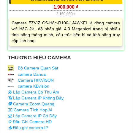
1,900,000 ₫
2,100,000 ₫
Camera EZVIZ CS-H8c-R100-1J4WKFL là dòng camera
wifi H8C 2k+ độ phân giải 4.0 Megapixel trang bị nhiều
tính năng thông minh, cấu trúc bền bỉ và khả năng truy
cập linh hoạt
THƯƠNG HIỆU CAMERA
Bộ Camera Quan Sát
camera Dahua
Camera HIKVISON
camera KBvision
️🎤️
Lắp Camera Có Thu Âm
📶
Lắp Camera IP Không Dây
🕵️
Camera Zoom Quang
🧛‍♀️
Camera Tích Hợp AI
💻
Lắp Camera IP Có Dây
⚙️
Đầu Ghi Camera HD
📥
Đầu ghi camera IP