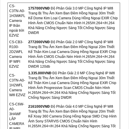
CS-
1757000VNÐ
Độ Phân Giải 3.0 MP Công Nghệ IP Wifi
C3TN-A0-
Trang Bị Thu Âm Xem Ban Đêm Hồng Ngoại 30m Thiết
1H3WKFL
Kế Dome Kim Loại Camera Dùng Hồng Ngoại EXIR Chip
Camera
Hình Ảnh CMOS Chuẩn Nén Hình H.265/H.264+/H.264
IP thân
Khả Năng Chống Ngược Sáng Tốt Chống Ngược Sáng
ngoài trời
DWDR
EZVIZ
CS-CB3-
2772000VNÐ
Độ Phân Giải 2.0 MP Công Nghệ IP Wifi
R100-
Trang Bị Thu Âm Xem Ban Đêm Hồng Ngoại 20m Thiết
2D2WFL
Kế Thân Kim Loại Camera Dùng Hồng Ngoại EXIR Chip
Camera
Hình Ảnh CMOS Chuẩn Nén Hình H.265/H.264+/H.264
IP WIFI
Khả Năng Chống Ngược Sáng Tốt Chống Ngược Sáng
EZVIZ
DWDR 120db
1.335.000VNÐ
Độ Phân Giải 2.0 MP Công Nghệ IP Wifi
CS-
Trang Bị Thu Âm Xem Ban Đêm Hồng Ngoại 30m Thiết
C3TN-A0-
Kế Thân Kim Loại Camera Dùng Hồng Ngoại EXIR Chip
1H2WFL
Hình Ảnh Progressive Scan CMOS Chuẩn Nén Hình
Camera
H.265/H.264+/H.264 Khả Năng Chống Ngược Sáng Tốt
Wifi EZVIZ
Chống Ngược Sáng DWDR
CS-C6W-
2161000VNÐ
Độ Phân Giải 4.0 MP Công Nghệ IP Wifi
A0-
Trang Bị Thu Âm Xem Ban Đêm Hồng Ngoại 20m Thiết
3H4WF
Kế Xoay 360 Camera Dùng Hồng Ngoại SMD Chip Hình
LẮP
Ảnh Sony STARVIS CMOS Chuẩn Nén Hình
CAMERA
H.265/H.264+/H.264 Khả Năng Chống Ngược Sáng Tốt
IP WIFI