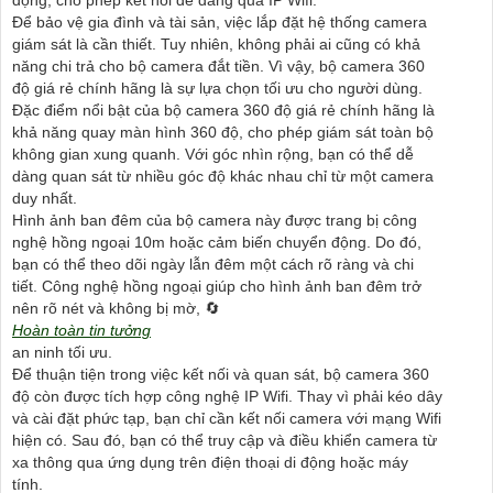
Để bảo vệ gia đình và tài sản, việc lắp đặt hệ thống camera
giám sát là cần thiết. Tuy nhiên, không phải ai cũng có khả
năng chi trả cho bộ camera đắt tiền. Vì vậy, bộ camera 360
độ giá rẻ chính hãng là sự lựa chọn tối ưu cho người dùng.
Đặc điểm nổi bật của bộ camera 360 độ giá rẻ chính hãng là
khả năng quay màn hình 360 độ, cho phép giám sát toàn bộ
không gian xung quanh. Với góc nhìn rộng, bạn có thể dễ
dàng quan sát từ nhiều góc độ khác nhau chỉ từ một camera
duy nhất.
Hình ảnh ban đêm của bộ camera này được trang bị công
nghệ hồng ngoại 10m hoặc cảm biến chuyển động. Do đó,
bạn có thể theo dõi ngày lẫn đêm một cách rõ ràng và chi
tiết. Công nghệ hồng ngoại giúp cho hình ảnh ban đêm trở
nên rõ nét và không bị mờ, 🔄
Hoàn toàn tin tưởng
an ninh tối ưu.
Để thuận tiện trong việc kết nối và quan sát, bộ camera 360
độ còn được tích hợp công nghệ IP Wifi. Thay vì phải kéo dây
và cài đặt phức tạp, bạn chỉ cần kết nối camera với mạng Wifi
hiện có. Sau đó, bạn có thể truy cập và điều khiển camera từ
xa thông qua ứng dụng trên điện thoại di động hoặc máy
tính.