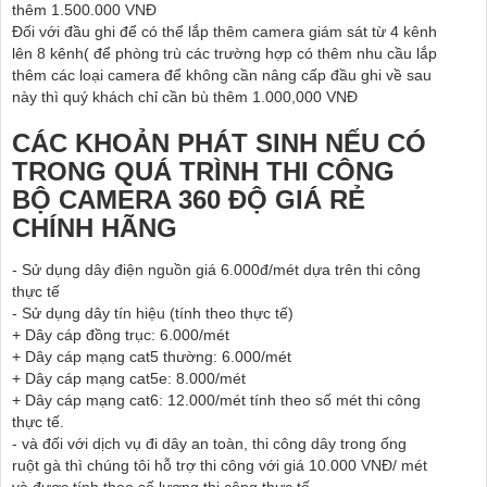
thêm 1.500.000 VNĐ
Đối với đầu ghi để có thể lắp thêm camera giám sát từ 4 kênh
lên 8 kênh( để phòng trù các trường hợp có thêm nhu cầu lắp
thêm các loại camera để không cần nâng cấp đầu ghi về sau
này thì quý khách chỉ cần bù thêm 1.000,000 VNĐ
CÁC KHOẢN PHÁT SINH NẾU CÓ
TRONG QUÁ TRÌNH THI CÔNG
BỘ CAMERA 360 ĐỘ GIÁ RẺ
CHÍNH HÃNG
- Sử dụng dây điện nguồn giá 6.000đ/mét dựa trên thi công
thực tế
- Sử dụng dây tín hiệu (tính theo thực tế)
+ Dây cáp đồng trục: 6.000/mét
+ Dây cáp mạng cat5 thường: 6.000/mét
+ Dây cáp mạng cat5e: 8.000/mét
+ Dây cáp mạng cat6: 12.000/mét tính theo số mét thi công
thực tế.
- và đối với dịch vụ đi dây an toàn, thi công dây trong ống
ruột gà thì chúng tôi hỗ trợ thi công với giá 10.000 VNĐ/ mét