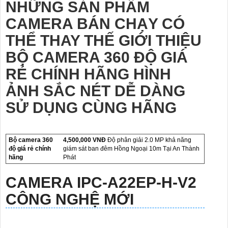
NHỮNG SẢN PHẨM
CAMERA BÁN CHẠY CÓ
THỂ THAY THẾ GIỚI THIỆU
BỘ CAMERA 360 ĐỘ GIÁ
RẺ CHÍNH HÃNG HÌNH
ẢNH SẮC NÉT DỄ DÀNG
SỬ DỤNG CÙNG HÃNG
Bộ camera 360
4,500,000 VNĐ
Độ phân giải 2.0 MP khả năng
độ giá rẻ chính
giám sát ban đêm Hồng Ngoại 10m Tại An Thành
hãng
Phát
CAMERA
IPC-A22EP-H-V2
CÔNG NGHỆ MỚI