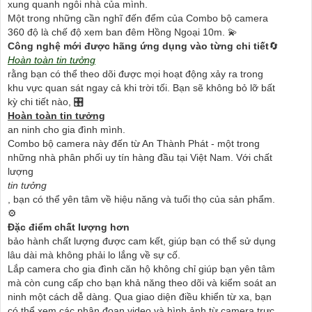
xung quanh ngôi nhà của mình.
Một trong những cần nghĩ đến đểm của Combo bộ camera
360 độ là chế độ xem ban đêm Hồng Ngoại 10m. 💫
Công nghệ mới được hãng ứng dụng vào từng chi tiết
🔄
Hoàn toàn tin tưởng
rằng bạn có thể theo dõi được mọi hoạt động xảy ra trong
khu vực quan sát ngay cả khi trời tối. Bạn sẽ không bỏ lỡ bất
kỳ chi tiết nào, 🎛
Hoàn toàn tin tưởng
an ninh cho gia đình mình.
Combo bộ camera này đến từ An Thành Phát - một trong
những nhà phân phối uy tín hàng đầu tại Việt Nam. Với chất
lượng
tin tưởng
, bạn có thể yên tâm về hiệu năng và tuổi thọ của sản phẩm.
⚙
Đặc điểm chất lượng hơn
bảo hành chất lượng được cam kết, giúp bạn có thể sử dụng
lâu dài mà không phải lo lắng về sự cố.
Lắp camera cho gia đình căn hộ không chỉ giúp bạn yên tâm
mà còn cung cấp cho bạn khả năng theo dõi và kiểm soát an
ninh một cách dễ dàng. Qua giao diện điều khiển từ xa, bạn
có thể xem các phân đoạn video và hình ảnh từ camera trực