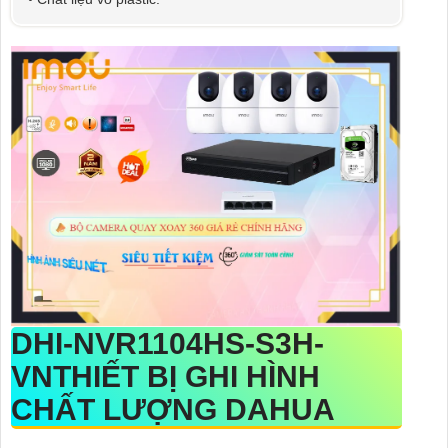
DHI-NVR1104HS-S3H-
VN
THIẾT BỊ GHI HÌNH
CHẤT LƯỢNG DAHUA