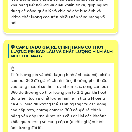
khả năng kết nối wifi và điều khiển từ xa, giúp người
dùng dễ dàng quản lý và chia sẻ các bức ảnh và
video chất lượng cao trên nhiều nền tảng mạng xã
hội.
️💬 CAMERA ĐỘ GIÁ RẺ CHÍNH HÃNG CÓ THỜI
LƯỢNG PIN BAO LÂU VÀ CHẤT LƯỢNG HÌNH ẢNH
NHƯ THẾ NÀO?
👌
Thời lượng pin và chất lượng hình ảnh của một chiếc
camera 360 độ giá rẻ chính hãng thường phụ thuộc
vào từng model cụ thể. Tuy nhiên, các dòng camera
360 độ thường có thời lượng pin từ 1-2 giờ khi hoạt
động liên tục và chất lượng hình ảnh trong khoảng
4K-6K. Mặc dù không thể sánh ngang với các dòng
cao cấp hơn, nhưng camera 360 độ giá rẻ chính
hãng vẫn đáp ứng được nhu cầu ghi lại các khoảnh
khắc quan trọng và cung cấp một trải nghiệm hình
ảnh tương đối tốt.