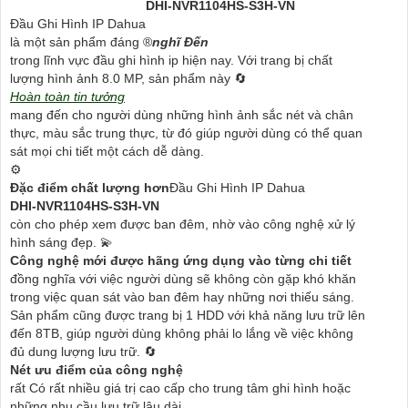
DHI-NVR1104HS-S3H-VN
Đầu Ghi Hình IP Dahua
là một sản phẩm đáng ®️
nghĩ Đến
trong lĩnh vực đầu ghi hình ip hiện nay. Với trang bị chất
lượng hình ảnh 8.0 MP, sản phẩm này 🔄
Hoàn toàn tin tưởng
mang đến cho người dùng những hình ảnh sắc nét và chân
thực, màu sắc trung thực, từ đó giúp người dùng có thể quan
sát mọi chi tiết một cách dễ dàng.
⚙
Đặc điểm chất lượng hơn
Đầu Ghi Hình IP Dahua
DHI-NVR1104HS-S3H-VN
còn cho phép xem được ban đêm, nhờ vào công nghệ xử lý
hình sáng đẹp. 💫
Công nghệ mới được hãng ứng dụng vào từng chi tiết
đồng nghĩa với việc người dùng sẽ không còn gặp khó khăn
trong việc quan sát vào ban đêm hay những nơi thiếu sáng.
Sản phẩm cũng được trang bị 1 HDD với khả năng lưu trữ lên
đến 8TB, giúp người dùng không phải lo lắng về việc không
đủ dung lượng lưu trữ. 🔄
Nét ưu điểm của công nghệ
rất Có rất nhiều giá trị cao cấp cho trung tâm ghi hình hoặc
những nhu cầu lưu trữ lâu dài.