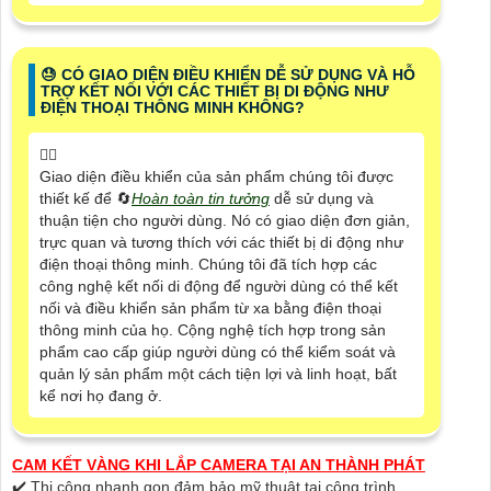
😓 CÓ GIAO DIỆN ĐIỀU KHIỂN DỄ SỬ DỤNG VÀ HỖ
TRỢ KẾT NỐI VỚI CÁC THIẾT BỊ DI ĐỘNG NHƯ
ĐIỆN THOẠI THÔNG MINH KHÔNG?
🙆‍♀️
Giao diện điều khiển của sản phẩm chúng tôi được
thiết kế để 🔄
Hoàn toàn tin tưởng
dễ sử dụng và
thuận tiện cho người dùng. Nó có giao diện đơn giản,
trực quan và tương thích với các thiết bị di động như
điện thoại thông minh. Chúng tôi đã tích hợp các
công nghệ kết nối di động để người dùng có thể kết
nối và điều khiển sản phẩm từ xa bằng điện thoại
thông minh của họ. Cộng nghệ tích hợp trong sản
phẩm cao cấp giúp người dùng có thể kiểm soát và
quản lý sản phẩm một cách tiện lợi và linh hoạt, bất
kể nơi họ đang ở.
CAM KẾT VÀNG KHI LẮP CAMERA TẠI AN THÀNH PHÁT
✔️ Thi công nhanh gọn đảm bảo mỹ thuật tại công trình