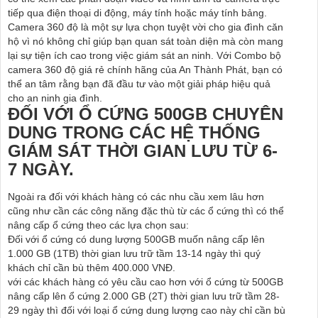
tiếp qua điện thoại di động, máy tính hoặc máy tính bảng.
Camera 360 độ là một sự lựa chọn tuyệt vời cho gia đình căn
hộ vì nó không chỉ giúp bạn quan sát toàn diện mà còn mang
lại sự tiện ích cao trong việc giám sát an ninh. Với Combo bộ
camera 360 độ giá rẻ chính hãng của An Thành Phát, bạn có
thể an tâm rằng bạn đã đầu tư vào một giải pháp hiệu quả
cho an ninh gia đình.
ĐỐI VỚI Ổ CỨNG 500GB CHUYÊN
DUNG TRONG CÁC HỆ THỐNG
GIÁM SÁT THỜI GIAN LƯU TỪ 6-
7 NGÀY.
Ngoài ra đối với khách hàng có các nhu cầu xem lâu hơn
cũng như cần các công năng đặc thù từ các ổ cứng thì có thể
nâng cấp ổ cứng theo các lựa chọn sau:
Đối với ổ cứng có dung lượng 500GB muốn nâng cấp lên
1.000 GB (1TB) thời gian lưu trữ tầm 13-14 ngày thì quý
khách chỉ cần bù thêm 400.000 VNĐ.
với các khách hàng có yêu cầu cao hơn với ổ cứng từ 500GB
nâng cấp lên ổ cứng 2.000 GB (2T) thời gian lưu trữ tầm 28-
29 ngày thì đối với loại ổ cứng dung lượng cao này chỉ cần bù