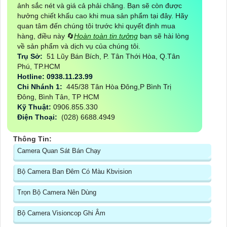
ảnh sắc nét và giá cả phải chăng. Bạn sẽ còn được
hưởng chiết khấu cao khi mua sản phẩm tại đây. Hãy
quan tâm đến chúng tôi trước khi quyết định mua
hàng, điều này 🔄
Hoàn toàn tin tưởng
bạn sẽ hài lòng
về sản phẩm và dịch vụ của chúng tôi.
Trụ Sở:
51 Lũy Bán Bích, P. Tân Thới Hòa, Q.Tân
Phú, TP.HCM
Hotline: 0938.11.23.99
Chi Nhánh 1:
445/38 Tân Hòa Đông,P Bình Trị
Đông, Bình Tân, TP HCM
Kỹ Thuật:
0906.855.330
Điện Thoại:
(028) 6688.4949
Thông Tin:
Camera Quan Sát Bán Chạy
Bộ Camera Ban Đêm Có Màu Kbvision
Trọn Bộ Camera Nên Dùng
Bộ Camera Visioncop Ghi Âm