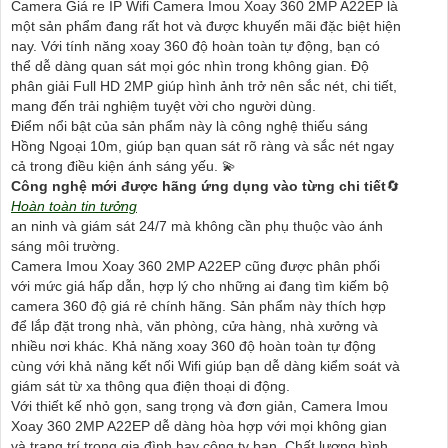
Camera Giá re IP Wifi Camera Imou Xoay 360 2MP A22EP là
một sản phẩm đang rất hot và được khuyến mãi đặc biệt hiện
nay. Với tính năng xoay 360 độ hoàn toàn tự động, bạn có
thể dễ dàng quan sát mọi góc nhìn trong không gian. Độ
phân giải Full HD 2MP giúp hình ảnh trở nên sắc nét, chi tiết,
mang đến trải nghiệm tuyệt vời cho người dùng.
Điểm nổi bật của sản phẩm này là công nghệ thiếu sáng
Hồng Ngoại 10m, giúp bạn quan sát rõ ràng và sắc nét ngay
cả trong điều kiện ánh sáng yếu. 💫
Công nghệ mới được hãng ứng dụng vào từng chi tiết
🔄
Hoàn toàn tin tưởng
an ninh và giám sát 24/7 mà không cần phụ thuộc vào ánh
sáng môi trường.
Camera Imou Xoay 360 2MP A22EP cũng được phân phối
với mức giá hấp dẫn, hợp lý cho những ai đang tìm kiếm bộ
camera 360 độ giá rẻ chính hãng. Sản phẩm này thích hợp
để lắp đặt trong nhà, văn phòng, cửa hàng, nhà xưởng và
nhiều nơi khác. Khả năng xoay 360 độ hoàn toàn tự động
cùng với khả năng kết nối Wifi giúp bạn dễ dàng kiểm soát và
giám sát từ xa thông qua điện thoại di động.
Với thiết kế nhỏ gọn, sang trọng và đơn giản, Camera Imou
Xoay 360 2MP A22EP dễ dàng hòa hợp với mọi không gian
và trang trí trong gia đình hay công ty bạn. Chất lượng hình