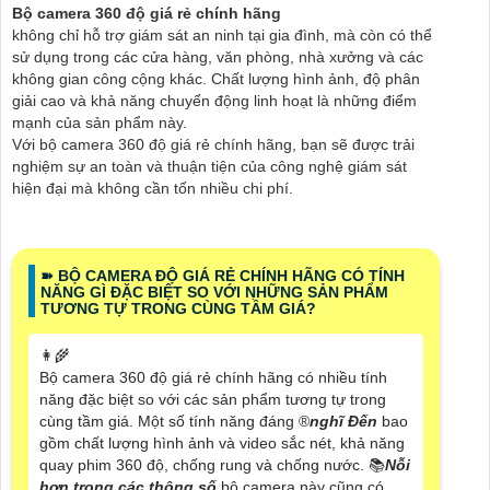
Bộ camera 360 độ giá rẻ chính hãng
không chỉ hỗ trợ giám sát an ninh tại gia đình, mà còn có thể
sử dụng trong các cửa hàng, văn phòng, nhà xưởng và các
không gian công cộng khác. Chất lượng hình ảnh, độ phân
giải cao và khả năng chuyển động linh hoạt là những điểm
mạnh của sản phẩm này.
Với bộ camera 360 độ giá rẻ chính hãng, bạn sẽ được trải
nghiệm sự an toàn và thuận tiện của công nghệ giám sát
hiện đại mà không cần tốn nhiều chi phí.
➽ BỘ CAMERA ĐỘ GIÁ RẺ CHÍNH HÃNG CÓ TÍNH
NĂNG GÌ ĐẶC BIỆT SO VỚI NHỮNG SẢN PHẨM
TƯƠNG TỰ TRONG CÙNG TẦM GIÁ?
👩‍🌾
Bộ camera 360 độ giá rẻ chính hãng có nhiều tính
năng đặc biệt so với các sản phẩm tương tự trong
cùng tầm giá. Một số tính năng đáng ®️
nghĩ Đến
bao
gồm chất lượng hình ảnh và video sắc nét, khả năng
quay phim 360 độ, chống rung và chống nước. 📚
Nỗi
hơn trong các thông số
bộ camera này cũng có