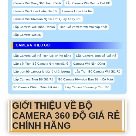
Camera Wifi Xoay 360 Toàn Cảnh
Lắp Camera Wifi Dahua Full HD
Camera Wifi Ezviz Cube Giá Rẻ
Camera Ezviz Giá Rẻ
Camera Wifi Kbvision Ngoài Trời Quay Xoay 360
Lắp Camera Wifi Thân Dahua
Báo Giá camera wifi mới cập nhật
Lắp Camera Wifi 2K
CAMERA THEO GÓI
Lắp Camera Giá Rẻ Trọn Gói chính hãng
Lắp Camera Trọn Bộ Giá Rẻ
Lắp đặt Trọn Bộ Camera Ghi Âm giá rẻ
Camera Wifi Nên Dùng
Lắp trọn bộ camera Ip giá rẻ chất lượng
Lắp Trọn Bộ Camera Wifi Giá Rẻ
Lắp Camera Trọn Bộ Giá Rẻ
Bộ Camera Hikvision Ban Đêm Có Màu
Bô Camera Chống Trộm Hikvision
Lắp Camera Visioncop Trọn Bộ
GIỚI THIỆU VỀ
BỘ
CAMERA 360 ĐỘ GIÁ RẺ
CHÍNH HÃNG