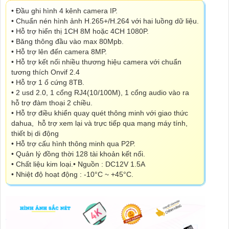
• Đầu ghi hình 4 kênh camera IP.
• Chuẩn nén hình ảnh H.265+/H.264 với hai luồng dữ liệu.
• Hỗ trợ hiển thị 1CH 8M hoặc 4CH 1080P.
• Băng thông đầu vào max 80Mpb.
• Hỗ trợ lên đến camera 8MP.
• Hỗ trợ kết nối nhiều thương hiệu camera với chuẩn
tương thích Onvif 2.4
• Hỗ trợ 1 ổ cứng 8TB.
• 2 usd 2.0, 1 cổng RJ4(10/100M), 1 cổng audio vào ra
hỗ trợ đàm thoại 2 chiều.
• Hỗ trợ điều khiển quay quét thông minh với giao thức
dahua, hỗ trợ xem lại và trực tiếp qua mạng máy tính,
thiết bị di động
• Hỗ trợ cấu hình thông minh qua P2P.
• Quản lý đồng thời 128 tài khoản kết nối.
• Chất liệu kim loại.
• Nguồn : DC12V 1.5A
• Nhiệt độ hoạt động : -10°C ~ +45°C.