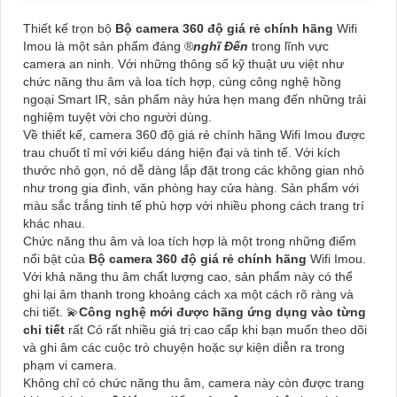
Thiết kế trọn bộ
Bộ camera 360 độ giá rẻ chính hãng
Wifi
Imou là một sản phẩm đáng ®️
nghĩ Đến
trong lĩnh vực
camera an ninh. Với những thông số kỹ thuật ưu việt như
chức năng thu âm và loa tích hợp, cùng công nghệ hồng
ngoại Smart IR, sản phẩm này hứa hẹn mang đến những trải
nghiệm tuyệt vời cho người dùng.
Về thiết kế, camera 360 độ giá rẻ chính hãng Wifi Imou được
trau chuốt tỉ mỉ với kiểu dáng hiện đại và tinh tế. Với kích
thước nhỏ gọn, nó dễ dàng lắp đặt trong các không gian nhỏ
như trong gia đình, văn phòng hay cửa hàng. Sản phẩm với
màu sắc trắng tinh tế phù hợp với nhiều phong cách trang trí
khác nhau.
Chức năng thu âm và loa tích hợp là một trong những điểm
nổi bật của
Bộ camera 360 độ giá rẻ chính hãng
Wifi Imou.
Với khả năng thu âm chất lượng cao, sản phẩm này có thể
ghi lại âm thanh trong khoảng cách xa một cách rõ ràng và
chi tiết. 💫
Công nghệ mới được hãng ứng dụng vào từng
chi tiết
rất Có rất nhiều giá trị cao cấp khi bạn muốn theo dõi
và ghi âm các cuộc trò chuyện hoặc sự kiện diễn ra trong
phạm vi camera.
Không chỉ có chức năng thu âm, camera này còn được trang