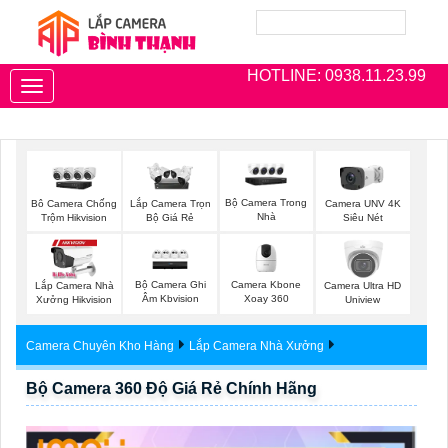
HOTLINE: 0938.11.23.99
Toggle
navigation
Bộ Camera Trong
Bô Camera Chống
Lắp Camera Trọn
Camera UNV 4K
Nhà
Trộm Hikvision
Bộ Giá Rẻ
Siêu Nét
Bộ Camera Ghi
Camera Kbone
Lắp Camera Nhà
Camera Ultra HD
Âm Kbvision
Xoay 360
Xưởng Hikvision
Uniview
Camera Chuyên Kho Hàng
Lắp Camera Nhà Xưởng
Bộ Camera 360 Độ Giá Rẻ Chính Hãng