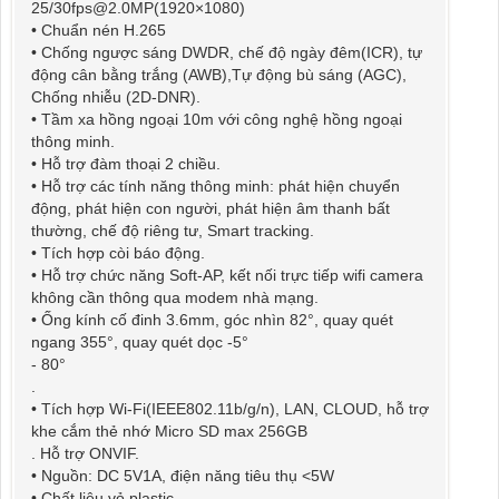
25/30fps@2.0MP(1920×1080)
• Chuẩn nén H.265
• Chống ngược sáng DWDR, chế độ ngày đêm(ICR), tự
động cân bằng trắng (AWB),Tự động bù sáng (AGC),
Chống nhiễu (2D-DNR).
• Tầm xa hồng ngoại 10m với công nghệ hồng ngoại
thông minh.
• Hỗ trợ đàm thoại 2 chiều.
• Hỗ trợ các tính năng thông minh: phát hiện chuyển
động, phát hiện con người, phát hiện âm thanh bất
thường, chế độ riêng tư, Smart tracking.
• Tích hợp còi báo động.
• Hỗ trợ chức năng Soft-AP, kết nối trực tiếp wifi camera
không cần thông qua modem nhà mạng.
• Ống kính cố đinh 3.6mm, góc nhìn 82°, quay quét
ngang 355°, quay quét dọc -5°
- 80°
.
• Tích hợp Wi-Fi(IEEE802.11b/g/n), LAN, CLOUD, hỗ trợ
khe cắm thẻ nhớ Micro SD max 256GB
. Hỗ trợ ONVIF.
• Nguồn: DC 5V1A, điện năng tiêu thụ <5W
• Chất liệu vỏ plastic.