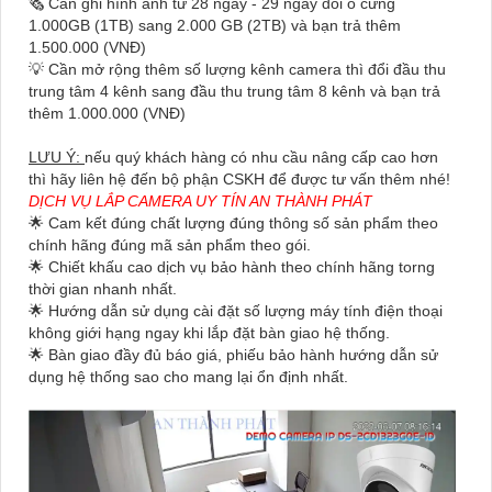
🗞 Cần ghi hình ảnh từ 28 ngày - 29 ngày đổi ổ cứng
1.000GB (1TB) sang 2.000 GB (2TB) và bạn trả thêm
1.500.000 (VNĐ)
💡 Cần mở rộng thêm số lượng kênh camera thì đổi đầu thu
trung tâm 4 kênh sang đầu thu trung tâm 8 kênh và bạn trả
thêm 1.000.000 (VNĐ)
LƯU Ý:
nếu quý khách hàng có nhu cầu nâng cấp cao hơn
thì hãy liên hệ đến bộ phận CSKH để được tư vấn thêm nhé!
DỊCH VỤ LẮP CAMERA UY TÍN AN THÀNH PHÁT
🌟 Cam kết đúng chất lượng đúng thông số sản phẩm theo
chính hãng đúng mã sản phẩm theo gói.
🌟 Chiết khấu cao dịch vụ bảo hành theo chính hãng torng
thời gian nhanh nhất.
🌟 Hướng dẫn sử dụng cài đặt số lượng máy tính điện thoại
không giới hạng ngay khi lắp đặt bàn giao hệ thống.
🌟 Bàn giao đầy đủ báo giá, phiếu bảo hành hướng dẫn sử
dụng hệ thống sao cho mang lại ổn định nhất.