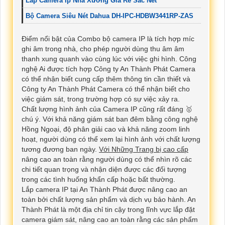
Lắp Camera Ip Nhà Xưởng Giá Rẻ Sắc Nét
Bộ Camera Siêu Nét Dahua DH-IPC-HDBW3441RP-ZAS
Điểm nổi bật của Combo bộ camera IP là tích hợp míc
ghi âm trong nhà, cho phép người dùng thu âm âm
thanh xung quanh vào cùng lúc với việc ghi hình. Công
nghệ Ai được tích hợp Công ty An Thành Phát Camera
có thể nhận biết cung cấp thêm thông tin cần thiết và
Công ty An Thành Phát Camera có thể nhận biết cho
việc giám sát, trong trường hợp có sự việc xảy ra.
Chất lượng hình ảnh của Camera IP cũng rất đáng 🥇️
chú ý. Với khả năng giám sát ban đêm bằng công nghệ
Hồng Ngoại, độ phân giải cao và khả năng zoom linh
hoạt, người dùng có thể xem lại hình ảnh với chất lượng
tương đương ban ngày.
Với Những Trang bị cao cấp
nâng cao an toàn rằng người dùng có thể nhìn rõ các
chi tiết quan trọng và nhận diện được các đối tượng
trong các tình huống khẩn cấp hoặc bất thường.
Lắp camera IP tại An Thành Phát được nâng cao an
toàn bởi chất lượng sản phẩm và dịch vụ bảo hành. An
Thành Phát là một địa chỉ tin cậy trong lĩnh vực lắp đặt
camera giám sát, nâng cao an toàn rằng các sản phẩm