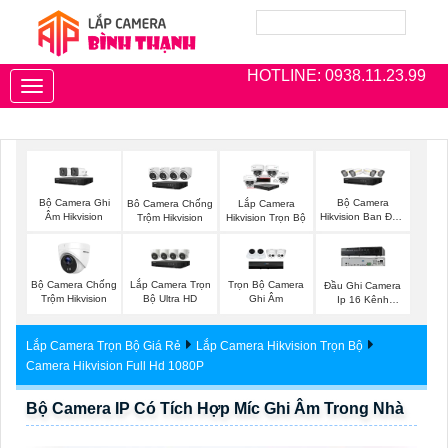
HOTLINE: 0938.11.23.99
Toggle
navigation
Bộ Camera Ghi
Bộ Camera
Bô Camera Chống
Lắp Camera
Âm Hikvision
Hikvision Ban Đêm
Trộm Hikvision
Hikvision Trọn Bộ
Có Màu
Bộ Camera Chống
Lắp Camera Trọn
Trọn Bộ Camera
Đầu Ghi Camera
Trộm Hikvision
Bộ Ultra HD
Ghi Âm
Ip 16 Kênh
Hikvision
Lắp Camera Trọn Bộ Giá Rẻ
Lắp Camera Hikvision Trọn Bộ
Camera Hikvision Full Hd 1080P
Bộ Camera IP Có Tích Hợp Míc Ghi Âm Trong Nhà