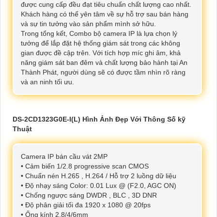
được cung cấp đều đạt tiêu chuẩn chất lượng cao nhất.
Khách hàng có thể yên tâm về sự hỗ trợ sau bán hàng
và sự tin tưởng vào sản phẩm mình sở hữu.
Trong tổng kết, Combo bộ camera IP là lựa chọn lý
tưởng để lắp đặt hệ thống giám sát trong các không
gian được đề cập trên. Với tích hợp míc ghi âm, khả
năng giám sát ban đêm và chất lượng bảo hành tại An
Thành Phát, người dùng sẽ có được tầm nhìn rõ ràng
và an ninh tối ưu.
DS-2CD1323G0E-I(L) Hình Ảnh Đẹp Với Thông Số kỹ
Thuật
Camera IP bán cầu vát 2MP
• Cảm biến 1/2.8 progressive scan CMOS
• Chuẩn nén H.265 , H.264 / Hỗ trợ 2 luồng dữ liệu
• Độ nhạy sáng Color: 0.01 Lux @ (F2.0, AGC ON)
• Chống ngược sáng DWDR , BLC , 3D DNR
• Độ phân giải tối đa 1920 x 1080 @ 20fps
• Ống kính 2.8/4/6mm