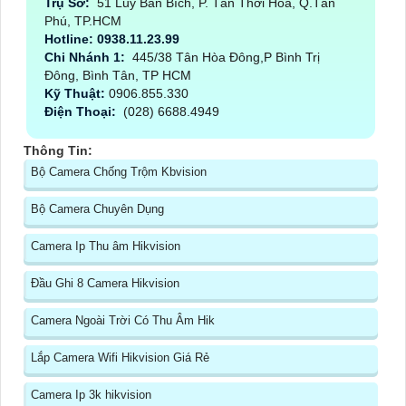
Trụ Sở:
51 Lũy Bán Bích, P. Tân Thới Hòa, Q.Tân
Phú, TP.HCM
Hotline: 0938.11.23.99
Chi Nhánh 1:
445/38 Tân Hòa Đông,P Bình Trị
Đông, Bình Tân, TP HCM
Kỹ Thuật:
0906.855.330
Điện Thoại:
(028) 6688.4949
Thông Tin:
Bộ Camera Chống Trộm Kbvision
Bộ Camera Chuyên Dụng
Camera Ip Thu âm Hikvision
Đầu Ghi 8 Camera Hikvision
Camera Ngoài Trời Có Thu Âm Hik
Lắp Camera Wifi Hikvision Giá Rẻ
Camera Ip 3k hikvision