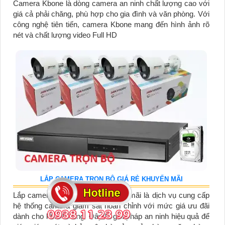
Camera Kbone là dòng camera an ninh chất lượng cao với
giá cả phải chăng, phù hợp cho gia đình và văn phòng. Với
công nghệ tiên tiến, camera Kbone mang đến hình ảnh rõ
nét và chất lượng video Full HD
LẮP CAMERA TRỌN BỘ GIÁ RẺ KHUYẾN MÃI
Lắp camera trọn bộ giá rẻ khuyến mãi là dịch vụ cung cấp
hệ thống camera giám sát hoàn chỉnh với mức giá ưu đãi
dành cho khách hàng. Đây là giải pháp an ninh hiệu quả để