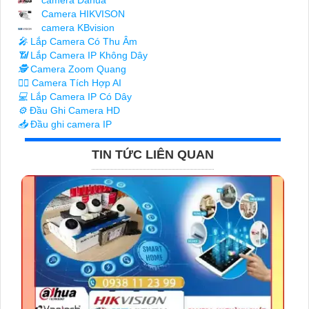
camera Dahua
Camera HIKVISON
camera KBvision
️🎤️
Lắp Camera Có Thu Âm
📶
Lắp Camera IP Không Dây
🕵️
Camera Zoom Quang
🧛‍♀️
Camera Tích Hợp AI
💻
Lắp Camera IP Có Dây
⚙️
Đầu Ghi Camera HD
📥
Đầu ghi camera IP
TIN TỨC LIÊN QUAN