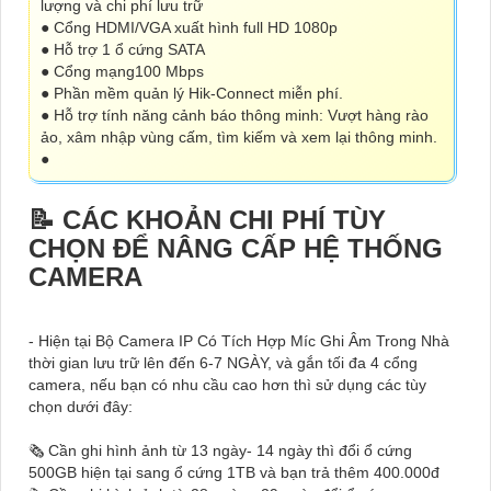
lượng và chi phí lưu trữ
● Cổng HDMI/VGA xuất hình full HD 1080p
● Hỗ trợ 1 ổ cứng SATA
● Cổng mạng100 Mbps
● Phần mềm quản lý Hik-Connect miễn phí.
● Hỗ trợ tính năng cảnh báo thông minh: Vượt hàng rào
ảo, xâm nhập vùng cấm, tìm kiếm và xem lại thông minh.
●
📝 CÁC KHOẢN CHI PHÍ TÙY
CHỌN ĐỂ NÂNG CẤP HỆ THỐNG
CAMERA
- Hiện tại Bộ Camera IP Có Tích Hợp Míc Ghi Âm Trong Nhà
thời gian lưu trữ lên đến 6-7 NGÀY, và gắn tối đa 4 cổng
camera, nếu bạn có nhu cầu cao hơn thì sử dụng các tùy
chọn dưới đây:
🗞 Cần ghi hình ảnh từ 13 ngày- 14 ngày thì đổi ổ cứng
500GB hiện tại sang ổ cứng 1TB và bạn trả thêm 400.000đ