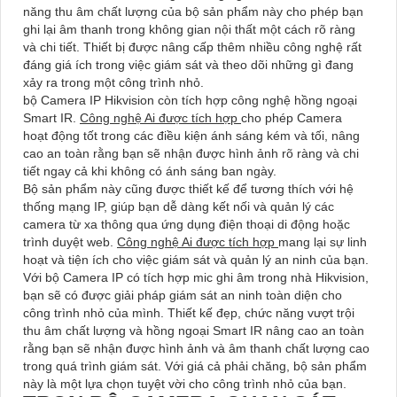
năng thu âm chất lượng của bộ sản phẩm này cho phép bạn
ghi lại âm thanh trong không gian nội thất một cách rõ ràng
và chi tiết. Thiết bị được nâng cấp thêm nhiều công nghệ rất
đáng giá ích trong việc giám sát và theo dõi những gì đang
xảy ra trong một công trình nhỏ.
bộ Camera IP Hikvision còn tích hợp công nghệ hồng ngoại
Smart IR.
Công nghệ Ai được tích hợp
cho phép Camera
hoạt động tốt trong các điều kiện ánh sáng kém và tối, nâng
cao an toàn rằng bạn sẽ nhận được hình ảnh rõ ràng và chi
tiết ngay cả khi không có ánh sáng ban ngày.
Bộ sản phẩm này cũng được thiết kế để tương thích với hệ
thống mạng IP, giúp bạn dễ dàng kết nối và quản lý các
camera từ xa thông qua ứng dụng điện thoại di động hoặc
trình duyệt web.
Công nghệ Ai được tích hợp
mang lại sự linh
hoạt và tiện ích cho việc giám sát và quản lý an ninh của bạn.
Với bộ Camera IP có tích hợp mic ghi âm trong nhà Hikvision,
bạn sẽ có được giải pháp giám sát an ninh toàn diện cho
công trình nhỏ của mình. Thiết kế đẹp, chức năng vượt trội
thu âm chất lượng và hồng ngoại Smart IR nâng cao an toàn
rằng bạn sẽ nhận được hình ảnh và âm thanh chất lượng cao
trong quá trình giám sát. Với giá cả phải chăng, bộ sản phẩm
này là một lựa chọn tuyệt vời cho công trình nhỏ của bạn.