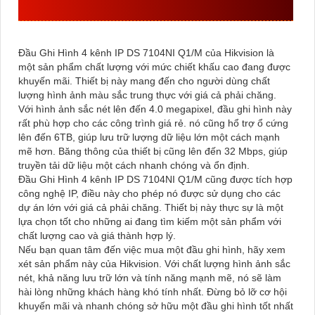
THIẾT KẾ ĐẸP
Đầu Ghi Hình 4 kênh IP DS 7104NI Q1/M của Hikvision là
một sản phẩm chất lượng với mức chiết khấu cao đang được
khuyến mãi. Thiết bị này mang đến cho người dùng chất
lượng hình ảnh màu sắc trung thực với giá cả phải chăng.
Với hình ảnh sắc nét lên đến 4.0 megapixel, đầu ghi hình này
rất phù hợp cho các công trình giá rẻ. nó cũng hổ trợ ổ cứng
lên đến 6TB, giúp lưu trữ lượng dữ liệu lớn một cách mạnh
mẽ hơn. Băng thông của thiết bị cũng lên đến 32 Mbps, giúp
truyền tải dữ liệu một cách nhanh chóng và ổn định.
Đầu Ghi Hình 4 kênh IP DS 7104NI Q1/M cũng được tích hợp
công nghệ IP, điều này cho phép nó được sử dụng cho các
dự án lớn với giá cả phải chăng. Thiết bị này thực sự là một
lựa chọn tốt cho những ai đang tìm kiếm một sản phẩm với
chất lượng cao và giá thành hợp lý.
Nếu bạn quan tâm đến việc mua một đầu ghi hình, hãy xem
xét sản phẩm này của Hikvision. Với chất lượng hình ảnh sắc
nét, khả năng lưu trữ lớn và tính năng mạnh mẽ, nó sẽ làm
hài lòng những khách hàng khó tính nhất. Đừng bỏ lỡ cơ hội
khuyến mãi và nhanh chóng sở hữu một đầu ghi hình tốt nhất