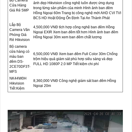
Bộ Camera
ảnh đẹp Hikvision công nghệ luôn được ứng dụng
Cửa Hàng
trong từng sản phẩm của minh Hình ảnh ban đêm
Giá Rẻ 5MP
Hồng Ngoại 60m Trang bị công nghệ mới AHD CVI TVI
BCS HD Hoặt Động Ổn Định Tại An Thành Phát
Lắp Bộ
4,500,000 VNĐ tích hợp công nghệ ban đêm Hồng
Camera Văn
Ngoại EXIR Xem ban đêm tốt hơn Hình ảnh ban đêm
Phòng Giá
Hồng Ngoại 30m xem ban đêm chất lượng
Rẻ Hikvision
Bộ camera
cửa hàng có
6,500,000 VNĐ Xem ban đêm Full Color 30m Chống
màu ban
trộm hiệu quả giám sát phù hơp siêu sáng và đẹp
đêm DS-
FULL HD 1080P 2.0 MP Tiết kiệm chi phí
2CE70DF3T-
MFS
NK44W0H
8,360,000 VNĐ Công nghệ giám sát ban đêm Hồng
Hikvision
Ngoại 20m
Tiết Kiệm