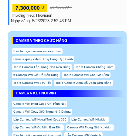
7,300,000 ₫
13,720,000 ₫
Thương hiệu:
Hikvision
Ngày đăng:
5/23/2023 2:52:43 PM
CAMERA THEO CHỨC NĂNG
Bản báo giá camera wifi ezviz mới
Camera quay video Đóng Hàng Cận Cảnh
Top 5 Camera Lắp Trong Nhà Nên Dùng
Top 5 Camera Chống Trộm
5 Camera Wifi Giá Rẻ Nên Dùng
Top 5 Camera Wifi Cho Gia Đình
Top 5 Camera Wifi 360 Tốt
Top 5 Camera Xem Mã Vạch Đơn Hàng
CAMERA KẾT NỐI WIFI
Camera Wifi Imou Cube Ghi Hình Nét
Camera Wifi Xoay 360 Trong Nhà Dahua
Lắp Camera Wifi Ngoài Trời Xoay 360
Lắp Camera Wifi Hikvision
Lắp Camera Wifi Có Màu Ban Đêm
Camera Wifi Trong Nhà Kbvision
Bản báo giá camera wifi imou mới
Lắp Camera Wifi Vantech