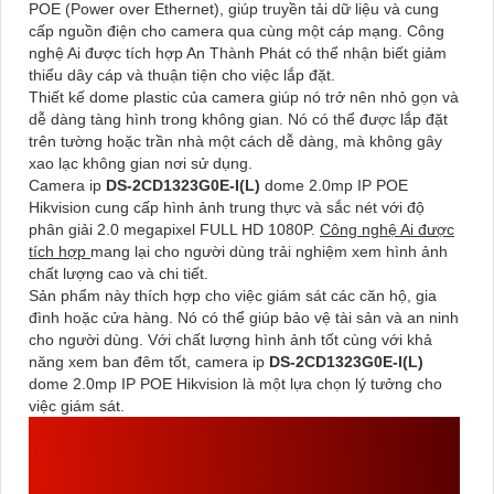
POE (Power over Ethernet), giúp truyền tải dữ liệu và cung
cấp nguồn điện cho camera qua cùng một cáp mạng. Công
nghệ Ai được tích hợp An Thành Phát có thể nhận biết giảm
thiểu dây cáp và thuận tiện cho việc lắp đặt.
Thiết kế dome plastic của camera giúp nó trở nên nhỏ gọn và
dễ dàng tàng hình trong không gian. Nó có thể được lắp đặt
trên tường hoặc trần nhà một cách dễ dàng, mà không gây
xao lạc không gian nơi sử dụng.
Camera ip
DS-2CD1323G0E-I(L)
dome 2.0mp IP POE
Hikvision cung cấp hình ảnh trung thực và sắc nét với độ
phân giải 2.0 megapixel FULL HD 1080P.
Công nghệ Ai được
tích hợp
mang lại cho người dùng trải nghiệm xem hình ảnh
chất lượng cao và chi tiết.
Sản phẩm này thích hợp cho việc giám sát các căn hộ, gia
đình hoặc cửa hàng. Nó có thể giúp bảo vệ tài sản và an ninh
cho người dùng. Với chất lượng hình ảnh tốt cùng với khả
năng xem ban đêm tốt, camera ip
DS-2CD1323G0E-I(L)
dome 2.0mp IP POE Hikvision là một lựa chọn lý tưởng cho
việc giám sát.
ĐẦU GHI CAMERA
DS-
7104NI-Q1/M
HIKVISION