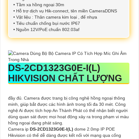
• Tầm xa hồng ngoại 30m
• Hỗ trợ dịch vụ Hik-connect, tên miền CameraDDNS
• Vật liệu : Thân camera kim loại , đế nhựa
• Tiêu chuẩn chống bụi nước IP67
• Nguồn 12V/PoE chuẩn 802.03af
DS-2CD1323G0E-I(L)
HIKVISION CHẤT LƯỢNG
đầy đủ. Camera được trang bị công nghệ hồng ngoại thông
minh, giúp bắt được các hình ảnh trong tối đa 30 mét. Công
nghệ Ai được tích hợp An Thành Phát có thể nhận biết người
dùng quan sát được mọi hoạt động xảy ra trong phạm vi màu
hồng ngoại đang phát sáng.
Camera ip
DS-2CD1323G0E-I(L)
dome 2.0mp IP POE
Hikvision có thể dễ dàng được kết nối với mạng qua cổng