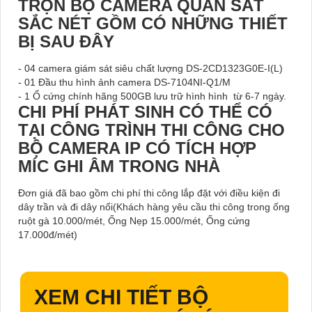
TRỌN BỘ CAMERA QUAN SÁT
SẮC NÉT GỒM CÓ NHỮNG THIẾT
BỊ SAU ĐÂY
- 04 camera giám sát siêu chất lượng DS-2CD1323G0E-I(L)
- 01 Đầu thu hình ảnh camera DS-7104NI-Q1/M
- 1 Ổ cứng chính hãng 500GB lưu trữ hình hình từ 6-7 ngày.
CHI PHÍ PHÁT SINH CÓ THỂ CÓ
TẠI CÔNG TRÌNH THI CÔNG CHO
BỘ CAMERA IP CÓ TÍCH HỢP
MÍC GHI ÂM TRONG NHÀ
Đơn giá đã bao gồm chi phí thi công lắp đặt với điều kiện đi
dây trần và đi dây nổi(Khách hàng yêu cầu thi công trong ống
ruột gà 10.000/mét, Ống Nẹp 15.000/mét, Ống cứng
17.000đ/mét)
XEM CHI TIẾT
BỘ