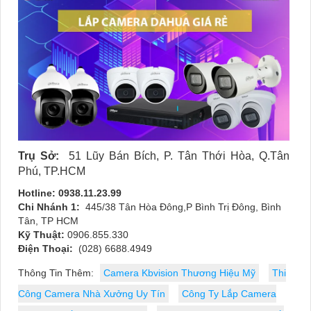
Trụ Sở:
51 Lũy Bán Bích, P. Tân Thới Hòa, Q.Tân
Phú, TP.HCM
Hotline: 0938.11.23.99
Chi Nhánh 1:
445/38 Tân Hòa Đông,P Bình Trị Đông, Bình
Tân, TP HCM
Kỹ Thuật:
0906.855.330
Điện Thoại:
(028) 6688.4949
Thông Tin Thêm:
Camera Kbvision Thương Hiệu Mỹ
Thi
Công Camera Nhà Xưởng Uy Tín
Công Ty Lắp Camera