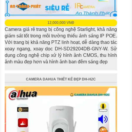
12,000,000 VNĐ
Camera giá rẻ trang bị công nghệ Starlight, khả năng
giám sát tốt trong môi trường thiếu ánh sáng IP POE.
Với trang bị khả năng PTZ linh hoạt, dễ dàng thao tác
xoay ngang, xoay dọc DH-SD29204DB-GNY-W. Sử
dụng công nghệ chip xử lý hình ảnh CMOS, thu hình
ảnh màu đẹp hơn và hình ảnh ban đêm sáng đẹp
CAMERA DAHUA THIẾT KẾ ĐẸP DH-H2C