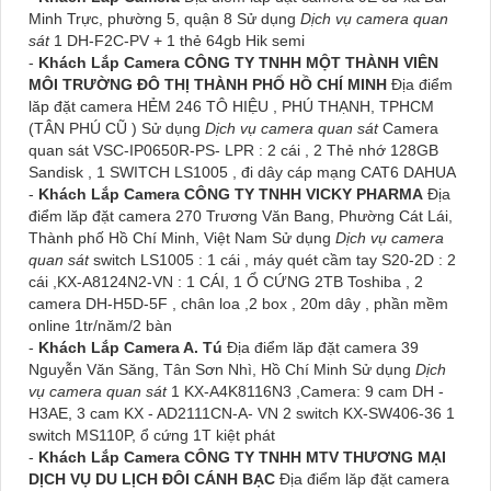
Minh Trực, phường 5, quận 8 Sử dụng
Dịch vụ camera quan
sát
1 DH-F2C-PV + 1 thẻ 64gb Hik semi
-
Khách Lắp Camera CÔNG TY TNHH MỘT THÀNH VIÊN
MÔI TRƯỜNG ĐÔ THỊ THÀNH PHỐ HỒ CHÍ MINH
Địa điểm
lăp đặt camera HẺM 246 TÔ HIỆU , PHÚ THẠNH, TPHCM
(TÂN PHÚ CŨ ) Sử dụng
Dịch vụ camera quan sát
Camera
quan sát VSC-IP0650R-PS- LPR : 2 cái , 2 Thẻ nhớ 128GB
Sandisk , 1 SWITCH LS1005 , đi dây cáp mạng CAT6 DAHUA
-
Khách Lắp Camera CÔNG TY TNHH VICKY PHARMA
Địa
điểm lăp đặt camera 270 Trương Văn Bang, Phường Cát Lái,
Thành phố Hồ Chí Minh, Việt Nam Sử dụng
Dịch vụ camera
quan sát
switch LS1005 : 1 cái , máy quét cầm tay S20-2D : 2
cái ,KX-A8124N2-VN : 1 CÁI, 1 Ổ CỨNG 2TB Toshiba , 2
camera DH-H5D-5F , chân loa ,2 box , 20m dây , phần mềm
online 1tr/năm/2 bàn
-
Khách Lắp Camera A. Tú
Địa điểm lăp đặt camera 39
Nguyễn Văn Săng, Tân Sơn Nhì, Hồ Chí Minh Sử dụng
Dịch
vụ camera quan sát
1 KX-A4K8116N3 ,Camera: 9 cam DH -
H3AE, 3 cam KX - AD2111CN-A- VN 2 switch KX-SW406-36 1
switch MS110P, ổ cứng 1T kiệt phát
-
Khách Lắp Camera CÔNG TY TNHH MTV THƯƠNG MẠI
DỊCH VỤ DU LỊCH ĐÔI CÁNH BẠC
Địa điểm lăp đặt camera