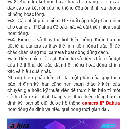
⥷
2:
Kiểm tra kết nối: hãy chắc chắn rằng tất cả các
dây cáp và kết nối của hệ thống đều ổn định và không
bị hỏng hoặc lỏng.
⥷
3:
Cập nhật phần mềm: Đề xuất cập nhật phần mềm
cho camera IP Dahua để bảo mật và cải thiện hiệu suất
hoạt động.
⥷
4:
Kiểm tra và thay thế linh kiện hỏng: Kiểm tra chi
tiết từng camera và thay thế linh kiện hỏng hoặc lỗi để
chắc chắn rằng mọi camera hoạt động đúng cách.
⥷
5:
Điều chỉnh cài đặt: Kiểm tra và điều chỉnh cài đặt
của hệ thống để bảo đảm hệ thống hoạt động chính
xác và hiệu quả nhất.
Những biện pháp trên chỉ là một phần của quy trình
bảo trì định kỳ, bạn cũng nên tham khảo ý kiến của
chuyên gia hoặc kỹ thuật viên để thực hiện bảo trì một
cách chính xác nhất. Bằng việc thực hiện đúng bảo trì
định kỳ, bạn sẽ giữ được hệ thống
camera IP Dahua
hoạt động ổn định và hiệu quả trong thời gian dài.