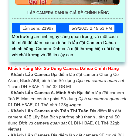
LẮP CAMERA DAHUA GIÁ RẺ CHÍNH HÃNG
Lần xem: 21997
5/9/2023 2:45:53 PM
Môi trường an ninh ngày càng quan trọng, và một cách
tốt nhất để đảm bảo an toàn là lắp đặt Camera Dahua
chính hãng. Camera Dahua là một thương hiệu nổi tiếng
với chất lượng và độ tin cậy cao
Khách Hàng Mới Sử Dụng Camera Dahua Chính Hãng
-
Khách Lắp Camera
Địa điểm lăp đặt camera Chung Cư
Akari, Block AK8, bình tân Sử dụng
Dịch vụ camera quan sát
1 cam DH-H3AE, 1 thẻ 32 GB MI
-
Khách Lắp Camera A. Minh Anh
Địa điểm lăp đặt camera
Toà E. Masteri centre point Sử dụng
Dịch vụ camera quan sát
01 DH-H3AE, 01 Thẻ nhớ 128g 4sgen
-
Khách Lắp Camera anh Trần Thi Tuấn
Địa điểm lăp đặt
camera 42E Lũy Bán Bích phường phú thạnh , tân phú Sử
dụng
Dịch vụ camera quan sát
01 DH-H3AE, 01 Thẻ 32gb
viethas
-
Khách Lắp Camera
Địa điểm lăp đặt camera 9E cư xá Bùi