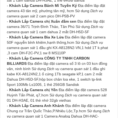
sát
1 cam dahua DH-H3AE, 1 thẻ 64GB dahua
-
Khách Lắp Camera Bánh Mì Tuyền Ký
Địa điểm lăp đặt
camera 43 tân mỹ, phường tân mỹ, hcm Sử dụng
Dịch vụ
camera quan sát
2 cam pico DH-P5B-PV
-
Khách Lắp Camera chị Xuân đầm sen
Địa điểm lăp đặt
camera 36/71 Trịnh Đình Thảo, Tân Phú Sử dụng
Dịch vụ
camera quan sát
1 cam dahua 2 mắt DH-H5D-5F
-
Khách Lắp Camera Bia Xe Lửa
Địa điểm lăp đặt camera
50F nguyễn bỉnh khiêm,hạnh thông,hcm Sử dụng
Dịch vụ
camera quan sát
1 đầu ghi KX-A8128N2-VN,1 hdd 1T k.phat
,3 cam DH-F2C-PV,1 sw 8 MS110P
-
Khách Lắp Camera CÔNG TY TNHH CARBON
BILLIARDS
Địa điểm lăp đặt camera số 3 lô cn 03 kcn đồng
văn, ninh bình Sử dụng
Dịch vụ camera quan sát
1 đầu ghi
kabe KX-A8124N2,1 ổ cứng 1Tb seagate kP,1 cam 2 mắt
Dahua DH-H5D-5F,hộp box chân loa eke, 1 switch tp-link
5port 100Mb Ls1005, 1 thẻ 256GB Sandisk
-
Khách Lắp Camera chị Yến
Địa điểm lăp đặt camera 528
Huỳnh Tấn Phát, q7,hcm Sử dụng
Dịch vụ camera quan sát
01 DH-H3AE, 01 thẻ nhớ 32gb viethas
-
Khách Lắp Camera Anh Khánh
Địa điểm lăp đặt camera
Chung cư Trần Quốc Thảo,P.Nhiêu Lộc,Tp.hcm Sử dụng
Dịch
vụ camera quan sát
1 Camera Analog Dahua DH-HAC-