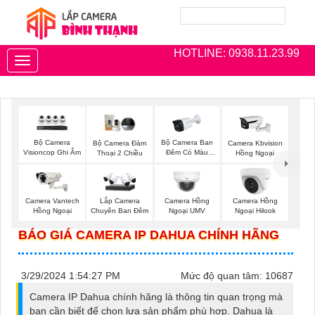
HOTLINE: 0938.11.23.99
Toggle
navigation
Bộ Camera
Bộ Camera Ban
Bộ Camera Đàm
Camera Kbvision
Visioncop Ghi Âm
Đêm Có Màu
Thoại 2 Chiều
Hồng Ngoại
Kbvision
Camera Vantech
Lắp Camera
Camera Hồng
Camera Hồng
Hồng Ngoại
Chuyên Ban Đêm
Ngoại UMV
Ngoại Hilook
BÁO GIÁ CAMERA IP DAHUA CHÍNH HÃNG
3/29/2024 1:54:27 PM
Mức độ quan tâm: 10687
Camera IP Dahua chính hãng là thông tin quan trọng mà
bạn cần biết để chọn lựa sản phẩm phù hợp. Dahua là