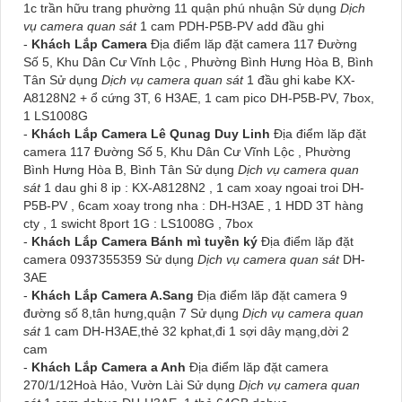
1c trần hữu trang phường 11 quận phú nhuận Sử dụng
Dịch
vụ camera quan sát
1 cam PDH-P5B-PV add đầu ghi
-
Khách Lắp Camera
Địa điểm lăp đặt camera 117 Đường
Số 5, Khu Dân Cư Vĩnh Lộc , Phường Bình Hưng Hòa B, Bình
Tân Sử dụng
Dịch vụ camera quan sát
1 đầu ghi kabe KX-
A8128N2 + ổ cứng 3T, 6 H3AE, 1 cam pico DH-P5B-PV, 7box,
1 LS1008G
-
Khách Lắp Camera Lê Qunag Duy Linh
Địa điểm lăp đặt
camera 117 Đường Số 5, Khu Dân Cư Vĩnh Lộc , Phường
Bình Hưng Hòa B, Bình Tân Sử dụng
Dịch vụ camera quan
sát
1 dau ghi 8 ip : KX-A8128N2 , 1 cam xoay ngoai troi DH-
P5B-PV , 6cam xoay trong nha : DH-H3AE , 1 HDD 3T hàng
cty , 1 swicht 8port 1G : LS1008G , 7box
-
Khách Lắp Camera Bánh mì tuyền ký
Địa điểm lăp đặt
camera 0937355359 Sử dụng
Dịch vụ camera quan sát
DH-
3AE
-
Khách Lắp Camera A.Sang
Địa điểm lăp đặt camera 9
đường số 8,tân hưng,quận 7 Sử dụng
Dịch vụ camera quan
sát
1 cam DH-H3AE,thẻ 32 kphat,đi 1 sợi dây mạng,dời 2
cam
-
Khách Lắp Camera a Anh
Địa điểm lăp đặt camera
270/1/12Hoà Hảo, Vườn Lài Sử dụng
Dịch vụ camera quan