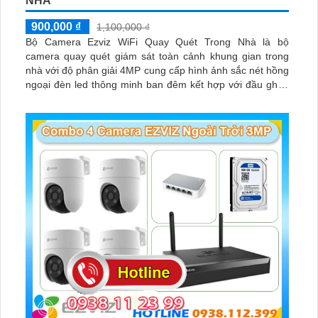
NHÀ
900,000 ₫
1,100,000 ₫
Bộ Camera Ezviz WiFi Quay Quét Trong Nhà là bộ
camera quay quét giám sát toàn cảnh khung gian trong
nhà với độ phân giải 4MP cung cấp hình ảnh sắc nét hồng
ngoại đèn led thông minh ban đêm kết hợp với đầu ghi 8
kênh X5S 8W và ổ cứng 500GB giúp lưu trũ dữ liệu lâu dài