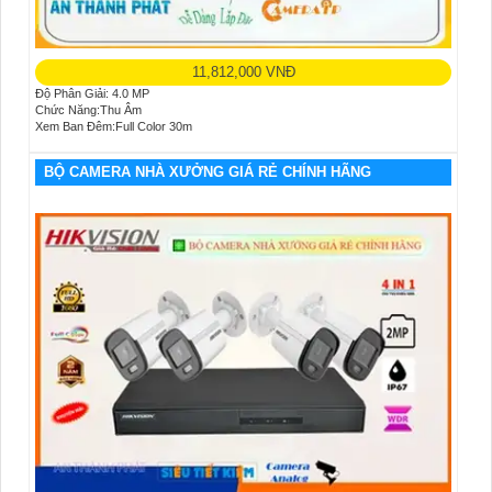
11,812,000 VNĐ
Độ Phân Giải: 4.0 MP
Chức Năng:Thu Âm
Xem Ban Đêm:Full Color 30m
BỘ CAMERA NHÀ XƯỞNG GIÁ RẺ CHÍNH HÃNG