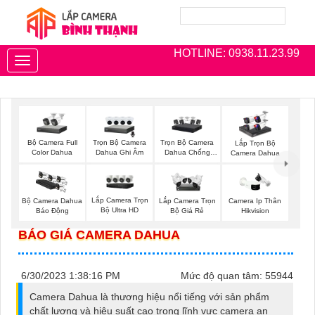
HOTLINE: 0938.11.23.99
Toggle
navigation
Bộ Camera Full
Trọn Bộ Camera
Trọn Bộ Camera
Lắp Trọn Bộ
Color Dahua
Dahua Ghi Âm
Dahua Chống
Camera Dahua
Trộm
Lắp Camera Trọn
Bộ Camera Dahua
Lắp Camera Trọn
Camera Ip Thân
Bộ Ultra HD
Báo Động
Bộ Giá Rẻ
Hikvision
BÁO GIÁ CAMERA DAHUA
6/30/2023 1:38:16 PM
Mức độ quan tâm: 55944
Camera Dahua là thương hiệu nổi tiếng với sản phẩm
chất lượng và hiệu suất cao trong lĩnh vực camera an