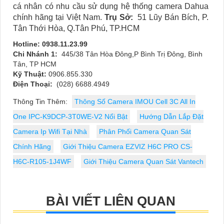
cá nhân có nhu cầu sử dụng hệ thống camera Dahua
chính hãng tại Việt Nam.
Trụ Sở:
51 Lũy Bán Bích, P.
Tân Thới Hòa, Q.Tân Phú, TP.HCM
Hotline: 0938.11.23.99
Chi Nhánh 1:
445/38 Tân Hòa Đông,P Bình Trị Đông, Bình
Tân, TP HCM
Kỹ Thuật:
0906.855.330
Điện Thoại:
(028) 6688.4949
Thông Tin Thêm:
Thông Số Camera IMOU Cell 3C All In
One IPC-K9DCP-3T0WE-V2 Nổi Bật
Hướng Dẫn Lắp Đặt
Camera Ip Wifi Tại Nhà
Phân Phối Camera Quan Sát
Chính Hãng
Giới Thiệu Camera EZVIZ H6C PRO CS-
H6C-R105-1J4WF
Giới Thiệu Camera Quan Sát Vantech
BÀI VIẾT LIÊN QUAN