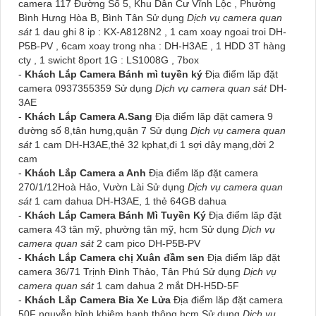
camera 117 Đường Số 5, Khu Dân Cư Vĩnh Lộc , Phường
Bình Hưng Hòa B, Bình Tân Sử dụng
Dịch vụ camera quan
sát
1 dau ghi 8 ip : KX-A8128N2 , 1 cam xoay ngoai troi DH-
P5B-PV , 6cam xoay trong nha : DH-H3AE , 1 HDD 3T hàng
cty , 1 swicht 8port 1G : LS1008G , 7box
-
Khách Lắp Camera Bánh mì tuyền ký
Địa điểm lăp đặt
camera 0937355359 Sử dụng
Dịch vụ camera quan sát
DH-
3AE
-
Khách Lắp Camera A.Sang
Địa điểm lăp đặt camera 9
đường số 8,tân hưng,quận 7 Sử dụng
Dịch vụ camera quan
sát
1 cam DH-H3AE,thẻ 32 kphat,đi 1 sợi dây mạng,dời 2
cam
-
Khách Lắp Camera a Anh
Địa điểm lăp đặt camera
270/1/12Hoà Hảo, Vườn Lài Sử dụng
Dịch vụ camera quan
sát
1 cam dahua DH-H3AE, 1 thẻ 64GB dahua
-
Khách Lắp Camera Bánh Mì Tuyền Ký
Địa điểm lăp đặt
camera 43 tân mỹ, phường tân mỹ, hcm Sử dụng
Dịch vụ
camera quan sát
2 cam pico DH-P5B-PV
-
Khách Lắp Camera chị Xuân đầm sen
Địa điểm lăp đặt
camera 36/71 Trịnh Đình Thảo, Tân Phú Sử dụng
Dịch vụ
camera quan sát
1 cam dahua 2 mắt DH-H5D-5F
-
Khách Lắp Camera Bia Xe Lửa
Địa điểm lăp đặt camera
50F nguyễn bỉnh khiêm,hạnh thông,hcm Sử dụng
Dịch vụ