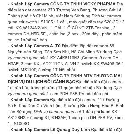
-
Khách Lắp Camera CÔNG TY TNHH VICKY PHARMA
Địa
điểm lăp đặt camera 270 Trương Văn Bang, Phường Cát Lái,
Thành phố Hồ Chí Minh, Việt Nam Sử dụng
Dịch vụ camera
quan sát
switch LS1005 : 1 cái , máy quét cầm tay S20-2D : 2
cái ,KX-A8124N2-VN : 1 CÁI, 1 Ổ CỨNG 2TB Toshiba , 2
camera DH-H5D-5F , chân loa ,2 box , 20m dây , phần mềm
online 1tr/năm/2 bàn
-
Khách Lắp Camera A. Tú
Địa điểm lăp đặt camera 39
Nguyễn Văn Săng, Tân Sơn Nhì, Hồ Chí Minh Sử dụng
Dịch
vụ camera quan sát
1 KX-A4K8116N3 ,Camera: 9 cam DH -
H3AE, 3 cam KX - AD2111CN-A- VN 2 switch KX-SW406-36 1
switch MS110P, ổ cứng 1T kiệt phát
-
Khách Lắp Camera CÔNG TY TNHH MTV THƯƠNG MẠI
DỊCH VỤ DU LỊCH ĐÔI CÁNH BẠC
Địa điểm lăp đặt camera
1c trần hữu trang phường 11 quận phú nhuận Sử dụng
Dịch
vụ camera quan sát
1 cam PDH-P5B-PV add đầu ghi
-
Khách Lắp Camera
Địa điểm lăp đặt camera 117 Đường
Số 5, Khu Dân Cư Vĩnh Lộc , Phường Bình Hưng Hòa B, Bình
Tân Sử dụng
Dịch vụ camera quan sát
1 đầu ghi kabe KX-
A8128N2 + ổ cứng 3T, 6 H3AE, 1 cam pico DH-P5B-PV, 7box,
1 LS1008G
-
Khách Lắp Camera Lê Qunag Duy Linh
Địa điểm lăp đặt