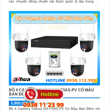
các chuyển động chuẩn sát được quản lý tập trung bởi
đầu ghi hình IP WiFi
BỘ 4 CAMERA DAHUA DH-P3AS-PV CÓ MÀU
BAN ĐÊM
5,900,000 ₫
7,000,000 ₫
Bộ 4 Camera Dahua DH-P3AS-PV Có Màu Ban Đêm với