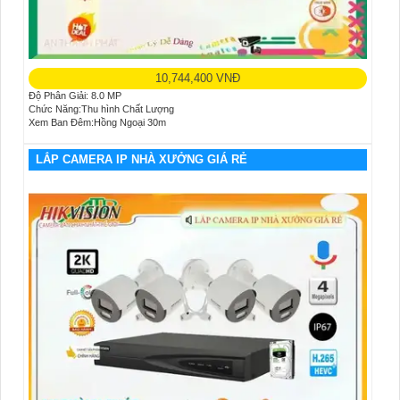
10,744,400 VNĐ
Độ Phân Giải: 8.0 MP
Chức Năng:Thu hình Chất Lượng
Xem Ban Đêm:Hồng Ngoại 30m
LẮP CAMERA IP NHÀ XƯỞNG GIÁ RẺ