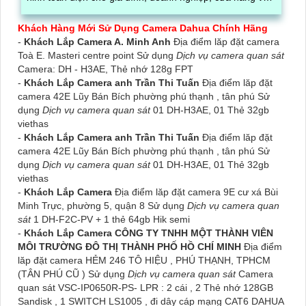
văn phòng
Khách Hàng Mới Sử Dụng Camera Dahua Chính Hãng
-
Khách Lắp Camera A. Minh Anh
Địa điểm lăp đặt camera
Toà E. Masteri centre point Sử dụng
Dịch vụ camera quan sát
Camera: DH - H3AE, Thẻ nhớ 128g FPT
-
Khách Lắp Camera anh Trần Thi Tuấn
Địa điểm lăp đặt
camera 42E Lũy Bán Bích phường phú thạnh , tân phú Sử
dụng
Dịch vụ camera quan sát
01 DH-H3AE, 01 Thẻ 32gb
viethas
-
Khách Lắp Camera anh Trần Thi Tuấn
Địa điểm lăp đặt
camera 42E Lũy Bán Bích phường phú thạnh , tân phú Sử
dụng
Dịch vụ camera quan sát
01 DH-H3AE, 01 Thẻ 32gb
viethas
-
Khách Lắp Camera
Địa điểm lăp đặt camera 9E cư xá Bùi
Minh Trực, phường 5, quận 8 Sử dụng
Dịch vụ camera quan
sát
1 DH-F2C-PV + 1 thẻ 64gb Hik semi
-
Khách Lắp Camera CÔNG TY TNHH MỘT THÀNH VIÊN
MÔI TRƯỜNG ĐÔ THỊ THÀNH PHỐ HỒ CHÍ MINH
Địa điểm
lăp đặt camera HẺM 246 TÔ HIỆU , PHÚ THẠNH, TPHCM
(TÂN PHÚ CŨ ) Sử dụng
Dịch vụ camera quan sát
Camera
quan sát VSC-IP0650R-PS- LPR : 2 cái , 2 Thẻ nhớ 128GB
Sandisk , 1 SWITCH LS1005 , đi dây cáp mạng CAT6 DAHUA