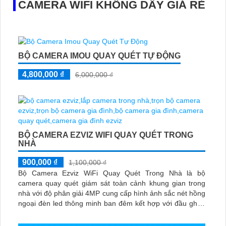
CAMERA WIFI KHÔNG DÂY GIÁ RẺ
BỘ CAMERA IMOU QUAY QUÉT TỰ ĐỘNG
4,800,000 ₫
6,000,000 ₫
BỘ CAMERA EZVIZ WIFI QUAY QUÉT TRONG
NHÀ
900,000 ₫
1,100,000 ₫
Bộ Camera Ezviz WiFi Quay Quét Trong Nhà là bộ
camera quay quét giám sát toàn cảnh khung gian trong
nhà với độ phân giải 4MP cung cấp hình ảnh sắc nét hồng
ngoại đèn led thông minh ban đêm kết hợp với đầu ghi 8
kênh X5S 8W và ổ cứng 500GB giúp lưu trũ dữ liệu lâu dài