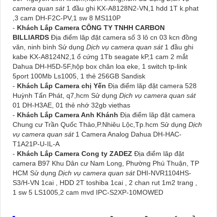
camera quan sát
1 đầu ghi KX-A8128N2-VN,1 hdd 1T k.phat
,3 cam DH-F2C-PV,1 sw 8 MS110P
-
Khách Lắp Camera CÔNG TY TNHH CARBON
BILLIARDS
Địa điểm lăp đặt camera số 3 lô cn 03 kcn đồng
văn, ninh bình Sử dụng
Dịch vụ camera quan sát
1 đầu ghi
kabe KX-A8124N2,1 ổ cứng 1Tb seagate kP,1 cam 2 mắt
Dahua DH-H5D-5F,hộp box chân loa eke, 1 switch tp-link
5port 100Mb Ls1005, 1 thẻ 256GB Sandisk
-
Khách Lắp Camera chị Yến
Địa điểm lăp đặt camera 528
Huỳnh Tấn Phát, q7,hcm Sử dụng
Dịch vụ camera quan sát
01 DH-H3AE, 01 thẻ nhớ 32gb viethas
-
Khách Lắp Camera Anh Khánh
Địa điểm lăp đặt camera
Chung cư Trần Quốc Thảo,P.Nhiêu Lộc,Tp.hcm Sử dụng
Dịch
vụ camera quan sát
1 Camera Analog Dahua DH-HAC-
T1A21P-U-IL-A
-
Khách Lắp Camera Cong ty ZADEZ
Địa điểm lăp đặt
camera B97 Khu Dân cư Nam Long, Phường Phú Thuận, TP
HCM Sử dụng
Dịch vụ camera quan sát
DHI-NVR1104HS-
S3/H-VN 1cai , HDD 2T toshiba 1cai , 2 chan rut 1m2 trang ,
1 sw 5 LS1005,2 cam mvd IPC-S2XP-10MOWED