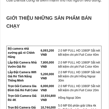
của Dahua cũng là điểm mạnh thu hút người tiêu dùng.
GIỚI THIỆU NHỮNG SẢN PHẨM BÁN
CHẠY
Bộ camera nhà
6,093,200
2.0 MP FULL HD 1080P Sắt nét
xưởng giá rẻ Chính
VNĐ
tiết kiệm chi phí Full Color 40m
Hãng
Lắp Đặt Camera Nhà
7,800,000
2.0 MP FULL HD 1080P Sắt nét
Vườn Giá Rẻ
VNĐ
tiết kiệm chi phí Full Color 40m
Lắp Đặt Camera Wifi
2.0 MP FULL HD 1080P Sắt nét
5,200,000
Giá Rẻ Tính Năng
tiết kiệm chi phí Hồng Ngoại
VNĐ
Thông Minh
30m
Trọn Gói Camera Gia
6,000,000
2.0 MP FULL HD 1080P Sắt nét
Đình Giá Rẻ Full Color
VNĐ
tiết kiệm chi phí Full Color 20m
Trọn Gói Camera Giá
10,934,800
Hồng Ngoại 30m
Rẻ 4K
VNĐ
5.0 MP Độ phân giải Ultra 4k
Trọn Bộ Camera Giá
10,744,000