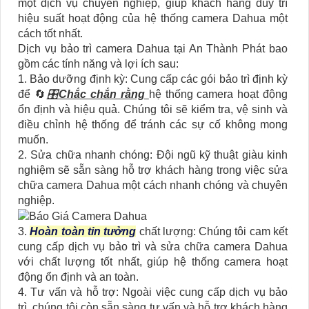
một dịch vụ chuyên nghiệp, giúp khách hàng duy trì
hiệu suất hoạt động của hệ thống camera Dahua một
cách tốt nhất.
Dịch vụ bảo trì camera Dahua tại An Thành Phát bao
gồm các tính năng và lợi ích sau:
1. Bảo dưỡng định kỳ: Cung cấp các gói bảo trì định kỳ
để 🔄
🎛
Chắc chắn rằng
hệ thống camera hoạt động
ổn định và hiệu quả. Chúng tôi sẽ kiểm tra, vệ sinh và
điều chỉnh hệ thống để tránh các sự cố không mong
muốn.
2. Sửa chữa nhanh chóng: Đội ngũ kỹ thuật giàu kinh
nghiệm sẽ sẵn sàng hỗ trợ khách hàng trong việc sửa
chữa camera Dahua một cách nhanh chóng và chuyên
nghiệp.
3.
Hoàn toàn tin tưởng
chất lượng: Chúng tôi cam kết
cung cấp dịch vụ bảo trì và sửa chữa camera Dahua
với chất lượng tốt nhất, giúp hệ thống camera hoạt
động ổn định và an toàn.
4. Tư vấn và hỗ trợ: Ngoài việc cung cấp dịch vụ bảo
trì, chúng tôi còn sẵn sàng tư vấn và hỗ trợ khách hàng